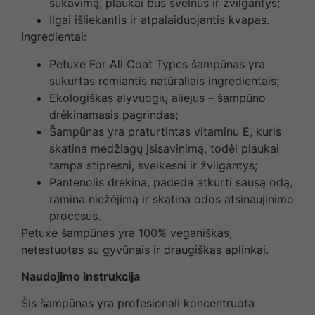
šukavimą, plaukai bus švelnūs ir žvilgantys;
Ilgai išliekantis ir atpalaiduojantis kvapas.
Ingredientai:
Petuxe For All Coat Types šampūnas yra
sukurtas remiantis natūraliais ingredientais;
Ekologiškas alyvuogių aliejus – šampūno
drėkinamasis pagrindas;
Šampūnas yra praturtintas vitaminu E, kuris
skatina medžiagų įsisavinimą, todėl plaukai
tampa stipresni, sveikesni ir žvilgantys;
Pantenolis drėkina, padeda atkurti sausą odą,
ramina niežėjimą ir skatina odos atsinaujinimo
procesus.
Petuxe šampūnas yra 100% veganiškas,
netestuotas su gyvūnais ir draugiškas aplinkai.
Naudojimo instrukcija
Šis šampūnas yra profesionali koncentruota