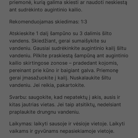
priemonė, kurią galima skiesti ar naudoti neskiestą
ant sudrėkinto augintinio kailio.
Rekomenduojamas skiedimas: 1:3
Atskieskite 1 dalį šampūno su 3 dalimis šilto
vandens. Skiedžiant, gerai sumaišykite su
vandeniu. Gausiai sudrėkinkite augintinio kailį šiltu
vandeniu. Pilkite praskiestą šampūną ant augintinio
kailio skirtingose zonose – pradedant kojomis,
pereinant prie kūno ir baigiant galva. Priemonę
gerai įmasažuokite į kailį. Nuskalaukite šiltu
vandeniu. Jei reikia, pakartokite.
Svarbu: saugokite, kad nepatektų į akis, ausis ir
kitas jautrias vietas. Jei taip atsitiktų, nedelsiant
praplaukite drungnu vandeniu.
Laikymas: laikyti sausoje ir vėsioje vietoje. Laikyti
vaikams ir gyvūnams nepasiekiamoje vietoje.