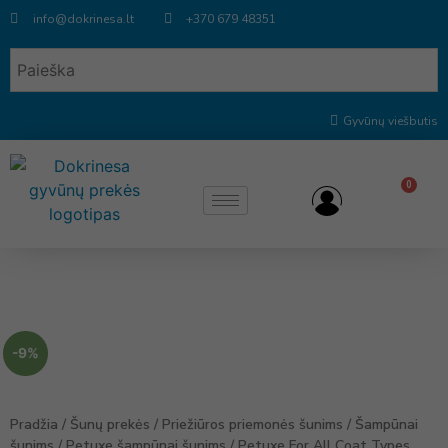
info@dokrinesa.lt
+370 679 48351
Gyvūnų viešbutis
0
-9%
Pradžia
/
Šunų prekės
/
Priežiūros priemonės šunims
/
Šampūnai
šunims
/
Petuxe šampūnai šunims
/ Petuxe For All Coat Types