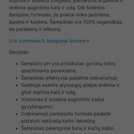
stiprina ir suteikia žvilgesio, pantenolis atgaivina ir
drėkina augintinio kailį ir odą. Dėl švelnios
šampūno formulės, jis puikiai tinka jautriems
šunims ir katėms. Šampūnas yra 100% veganiškas,
be parabenų ir silikonų.
Visi dokrinesa.lt šampūnai šunims→
Savybės:
Šampūno pH yra pritaikytas gyvūnų odos
specifiniams poreikiams;
Šampūnas efektyviai pašalina nešvarumus;
Sudėtyje esantis alyvuogių aliejus drėkina ir
giliai maitina kailį ir odą;
Vitaminas E suteikia augintinio kailiui
gyvybingumo;
Drėkinamoji pantenolio formulė padeda
atstatyti natūralią kailio tekstūrą;
Šampūnas palengvina šunų ir kačių kailio