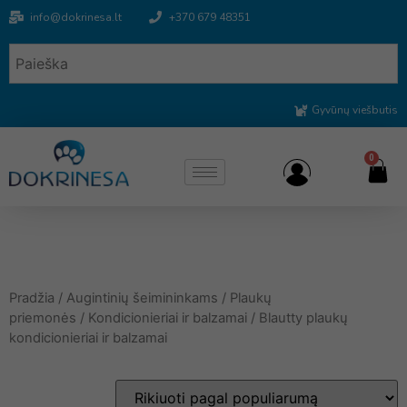
info@dokrinesa.lt
+370 679 48351
Gyvūnų viešbutis
0
Pradžia
/
Augintinių šeimininkams
/
Plaukų
priemonės
/
Kondicionieriai ir balzamai
/ Blautty plaukų
kondicionieriai ir balzamai