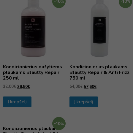
-10%
-10%
Kondicionierius dažytiems
Kondicionierius plaukams
plaukams Blautty Repair
Blautty Repair & Anti Frizz
250 ml
750 ml
28,80
€
57,60
€
32,00
€
64,00
€
Į krepšelį
Į krepšelį
-10%
Kondicionierius plaukams