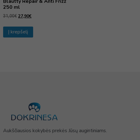
Blautty Repair & Anti Frizz
250 ml
27,90
€
31,00
€
Į krepšelį
Aukščiausios kokybės prekės Jūsų augintiniams.