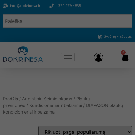
info@dokrinesa.lt
+370 679 48351
Gyvūnų viešbutis
0
Pradžia
/
Augintinių šeimininkams
/
Plaukų
priemonės
/
Kondicionieriai ir balzamai
/ DIAPASON plaukų
kondicionieriai ir balzamai