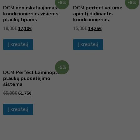
-5%
-5%
DCM nenuskalaujamas
DCM perfect volume
kondicionierius visiems
apimtį didinantis
plaukų tipams
kondicionierius
17,10
€
14,25
€
18,00
€
15,00
€
Į krepšelį
Į krepšelį
-5%
DCM Perfect Laminoplex –
plaukų puoselėjimo
sistema
61,75
€
65,00
€
Į krepšelį