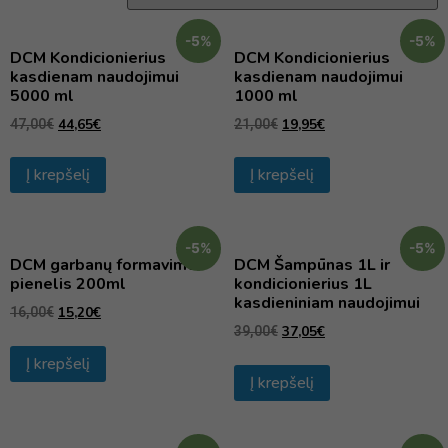
-5%
-5%
DCM Kondicionierius
DCM Kondicionierius
kasdienam naudojimui
kasdienam naudojimui
5000 ml
1000 ml
44,65
€
19,95
€
47,00
€
21,00
€
Į krepšelį
Į krepšelį
-5%
-5%
DCM garbanų formavimo
DCM Šampūnas 1L ir
pienelis 200ml
kondicionierius 1L
kasdieniniam naudojimui
15,20
€
16,00
€
37,05
€
39,00
€
Į krepšelį
Į krepšelį