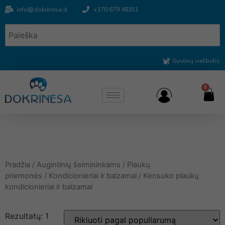
info@dokrinesa.lt
+370 679 48351
Gyvūnų viešbutis
0
Pradžia
/
Augintinių šeimininkams
/
Plaukų
priemonės
/
Kondicionieriai ir balzamai
/ Kensuko plaukų
kondicionieriai ir balzamai
Rezultatų: 1