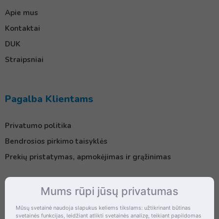
Apie mus
Kontaktai
DUK
Straipsniai
Pagalba Klientams
Privatumo politika
Bendrosios pirkimo taisyklės
Prekių pristatymas, apmokėjimas ir grąžinimas
Mums rūpi jūsų privatumas
Kontaktai
Mūsų svetainė naudoja slapukus keliems tikslams: užtikrinant būtinas
svetainės funkcijas, leidžiant atlikti svetainės analizę, teikiant papildomas