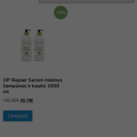
-11%
OP Repair Serum rinkinys
šampūnas ir kaukė 1000
ml
90,78
€
102,00
€
Į krepšelį