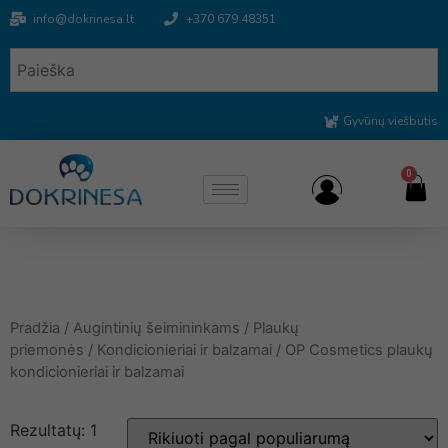
info@dokrinesa.lt
+370 679 48351
Gyvūnų viešbutis
0
Pradžia
/
Augintinių šeimininkams
/
Plaukų
priemonės
/
Kondicionieriai ir balzamai
/ OP Cosmetics plaukų
kondicionieriai ir balzamai
Rezultatų: 1