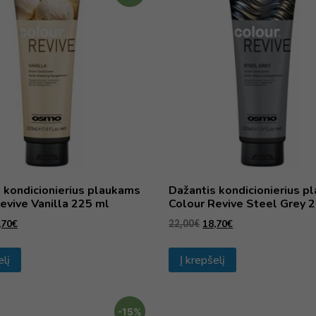
 kondicionierius plaukams
Dažantis kondicionierius 
evive Vanilla 225 ml
Colour Revive Steel Grey 
,70
€
18,70
€
22,00
€
elį
Į krepšelį
-15%