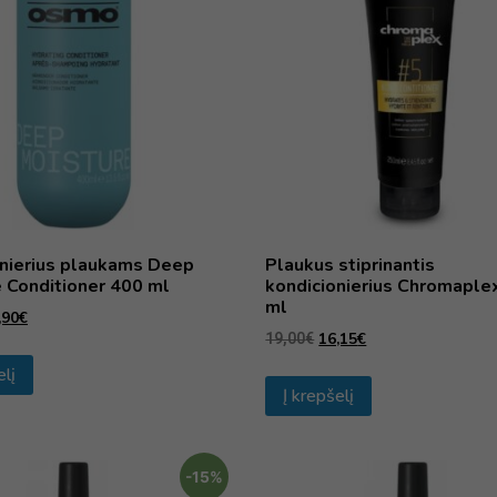
onierius plaukams Deep
Plaukus stiprinantis
 Conditioner 400 ml
kondicionierius Chromaple
ml
,90
€
16,15
€
19,00
€
elį
Į krepšelį
-15%