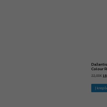
Dažantis
Colour R
18
22,00
€
Į krepš