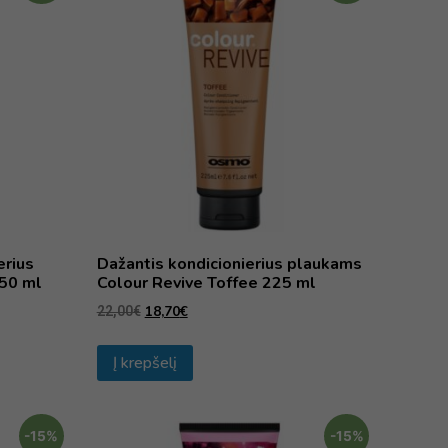
erius
Dažantis kondicionierius plaukams
50 ml
Colour Revive Toffee 225 ml
18,70
€
22,00
€
Į krepšelį
-15%
-15%