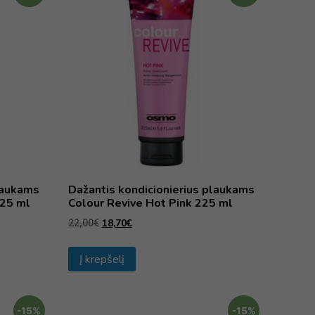
plaukams
Dažantis kondicionierius plaukams
225 ml
Colour Revive Hot Pink 225 ml
18,70
€
22,00
€
Į krepšelį
-15%
-15%