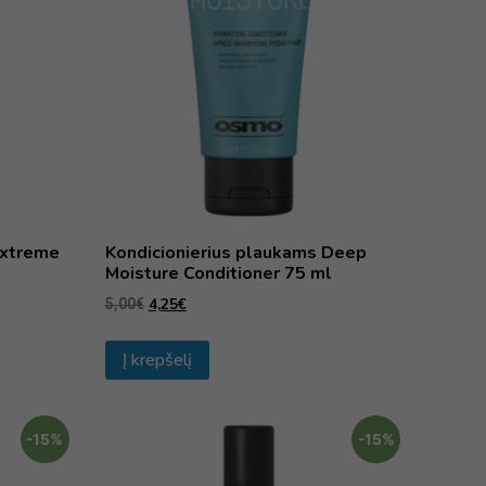
Extreme
Kondicionierius plaukams Deep
l
Moisture Conditioner 75 ml
4,25
€
5,00
€
Į krepšelį
-15%
-15%