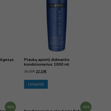
vilgesys
Plaukų apimtį didinantis
kondicionierius 1000 ml
22,10
€
26,00
€
Į krepšelį
-15%
-15%