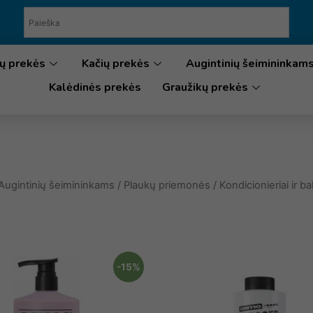
ų prekės
Kačių prekės
Augintinių šeimininkam
Kalėdinės prekės
Graužikų prekės
Augintinių šeimininkams
/
Plaukų priemonės
/
Kondicionieriai ir b
-15%