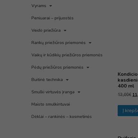
Vyrams
Peniuarai – prijuostės
Veido priežiūra
Rankų priežiūros priemonės
Vaikų ir kūdikių priežiūros priemonės
Pėdų priežiūros priemonės
Kondicio
kasdien
Buitinė technika
400 ml
Smulki virtuvės įranga
11
13,00
€
Maisto smulkintuvai
Į krepš
Dėklai – rankinės – kosmetinės