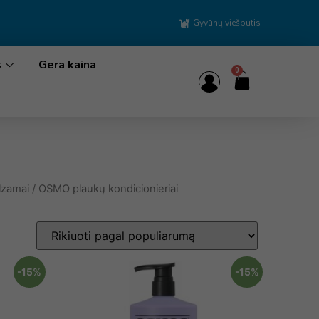
Gyvūnų viešbutis
s
Gera kaina
0
alzamai
/ OSMO plaukų kondicionieriai
-15%
-15%