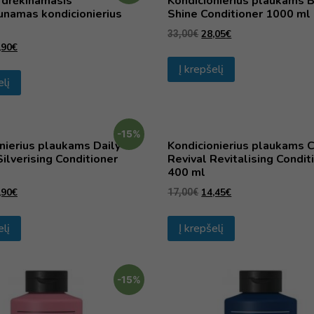
, drėkinamasis
Kondicionierius plaukams B
unamas kondicionierius
Shine Conditioner 1000 ml
28,05
€
33,00
€
,90
€
Į krepšelį
elį
-15%
nierius plaukams Daily
Kondicionierius plaukams C
ilverising Conditioner
Revival Revitalising Condit
400 ml
,90
€
14,45
€
17,00
€
elį
Į krepšelį
-15%