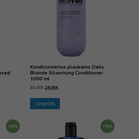
Kondicionierius plaukams Daily
osed
Blonde Silverising Conditioner
1000 ml
28,05
€
33,00
€
Į krepšelį
-15%
-15%