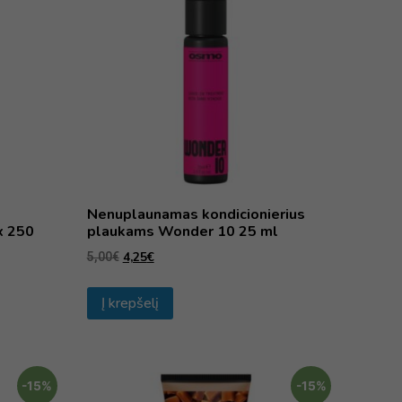
Nenuplaunamas kondicionierius
x 250
plaukams Wonder 10 25 ml
4,25
€
5,00
€
Į krepšelį
-15%
-15%