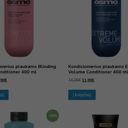
nierius plaukams Blinding
Kondicionierius plaukams 
nditioner 400 ml
Volume Conditioner 400 m
,90
€
11,90
€
14,00
€
elį
Į krepšelį
-15%