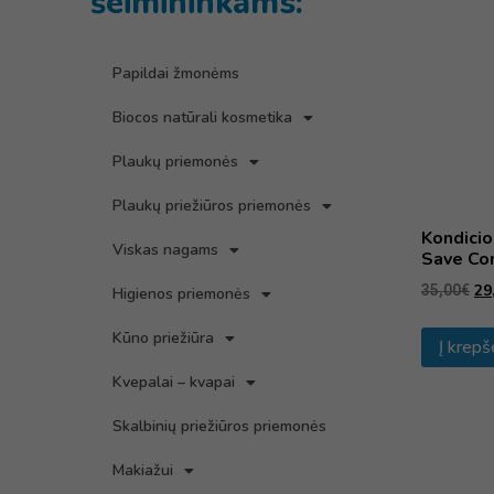
šeimininkams:
Papildai žmonėms
Biocos natūrali kosmetika
Plaukų priemonės
Plaukų priežiūros priemonės
Kondicio
Viskas nagams
Save Co
29
35,00
€
Higienos priemonės
Kūno priežiūra
Į krepš
Kvepalai – kvapai
Skalbinių priežiūros priemonės
Makiažui