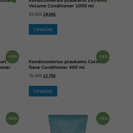
linding
Kondicionierius plaukams Extreme
Volume Conditioner 1000 ml
28,05
€
33,00
€
Į krepšelį
-15%
-15%
url
Kondicionierius plaukams Colour
ioner
Save Conditioner 400 ml
12,75
€
15,00
€
Į krepšelį
-15%
-15%