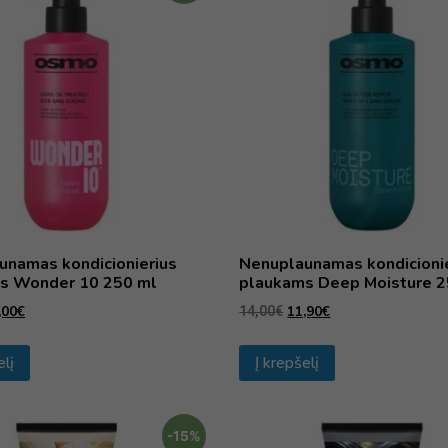
unamas kondicionierius
Nenuplaunamas kondicioni
s Wonder 10 250 ml
plaukams Deep Moisture 2
,00
€
11,90
€
14,00
€
elį
Į krepšelį
-15%