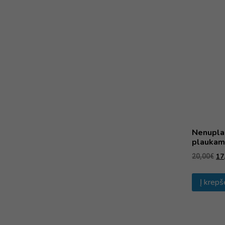
Nenupla
plaukam
17
20,00
€
Į krepš