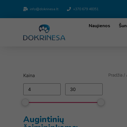
info@dokrinesa.lt
+370 679 48351
Naujienos
Šun
Kaina
Pradžia
/
Augintinių