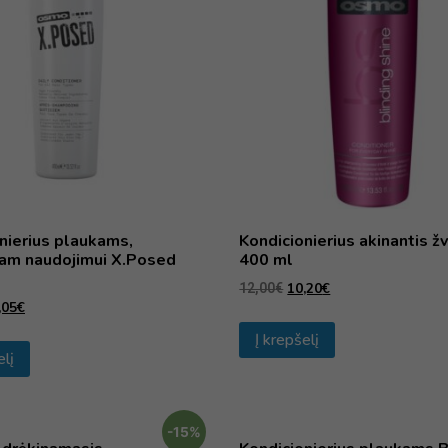
nierius plaukams,
Kondicionierius akinantis ž
iam naudojimui X.Posed
400 ml
10,20
€
12,00
€
,05
€
Į krepšelį
elį
-15%