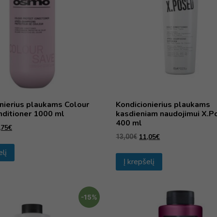
nierius plaukams Colour
Kondicionierius plaukams
nditioner 1000 ml
kasdieniam naudojimui X.P
400 ml
,75
€
11,05
€
13,00
€
elį
Į krepšelį
-15%