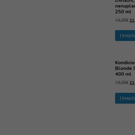
Dvifazis
nenupla
250 ml
11
14,00
€
Į krepš
Kondicio
Blonde S
400 ml
11
14,00
€
Į krepš