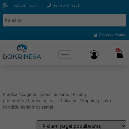
info@dokrinesa.lt
+370 679 48351
Gyvūnų viešbutis
0
Pradžia
/
Augintinių šeimininkams
/
Plaukų
priemonės
/
Kondicionieriai ir balzamai
/ Saphira plaukų
kondicionieriai ir balzamai