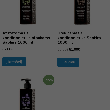
Atstatomasis
Drėkinamasis
kondicionierius plaukams
kondicionierius Saphira
Saphira 1000 ml
1000 ml
62,00
€
51,00
€
60,00
€
Į krepšelį
Daugiau
-15%