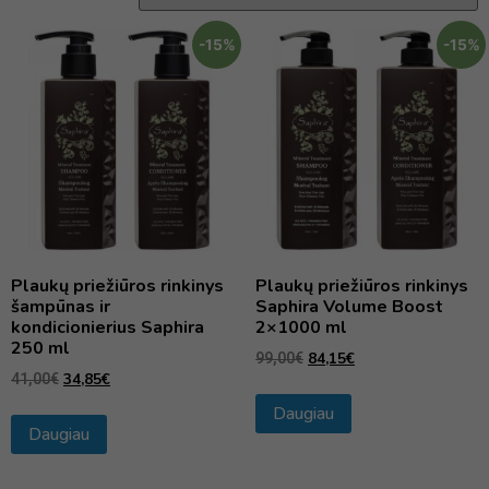
-15%
-15%
Plaukų priežiūros rinkinys
Plaukų priežiūros rinkinys
šampūnas ir
Saphira Volume Boost
kondicionierius Saphira
2×1000 ml
250 ml
84,15
€
99,00
€
34,85
€
41,00
€
Daugiau
Daugiau