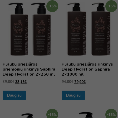
-15%
-15%
Plaukų priežiūros
Plaukų priežiūros rinkinys
priemonių rinkinys Saphira
Deep Hydration Saphira
Deep Hydration 2×250 ml
2×1000 ml
33,15
€
79,90
€
39,00
€
94,00
€
Daugiau
Daugiau
-15%
-15%