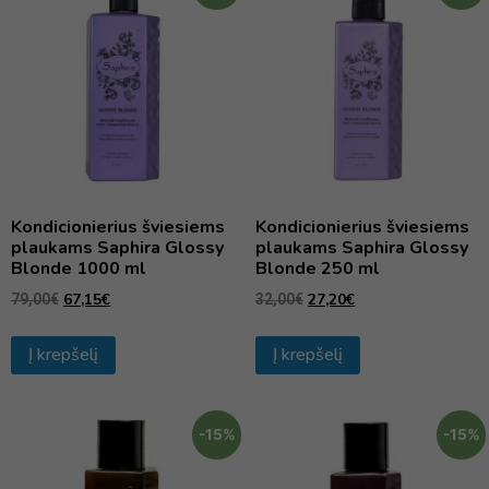
Kondicionierius šviesiems
Kondicionierius šviesiems
plaukams Saphira Glossy
plaukams Saphira Glossy
Blonde 1000 ml
Blonde 250 ml
67,15
€
27,20
€
79,00
€
32,00
€
Į krepšelį
Į krepšelį
-15%
-15%