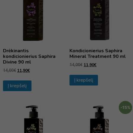
Drėkinantis
Kondicionierius Saphira
kondicionierius Saphira
Mineral Treatment 90 ml
Divine 90 ml
11,90
€
14,00
€
11,90
€
14,00
€
Į krepšelį
Į krepšelį
-15%