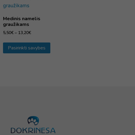
Medinis namelis
graužikams
5,50
€
–
13,20
€
Pasirinkti savybes