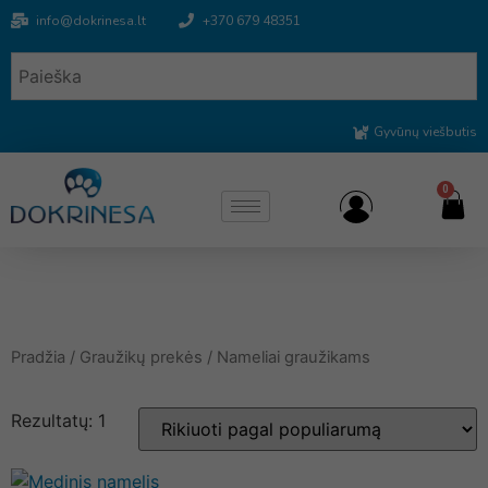
info@dokrinesa.lt
+370 679 48351
Gyvūnų viešbutis
0
Pradžia
/
Graužikų prekės
/ Nameliai graužikams
Rezultatų: 1