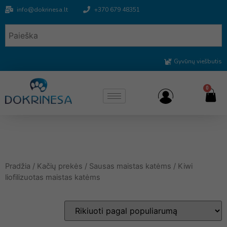
info@dokrinesa.lt
+370 679 48351
Gyvūnų viešbutis
0
Pradžia
/
Kačių prekės
/
Sausas maistas katėms
/ Kiwi
liofilizuotas maistas katėms