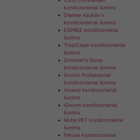
Chris Christensen
kondicionieriai šunims
Diamex kaukės ir
kondicionieriai šunims
ESPREE kondicionieriai
šunims
TropiClean kondicionieriai
šunims
Groomer’s Goop
kondicionieriai šunims
Groom Professional
kondicionieriai šunims
Hownd kondicionieriai
šunims
iGroom kondicionieriai
šunims
Muha PET kondicionieriai
šunims
Petuxe kondicionieriai