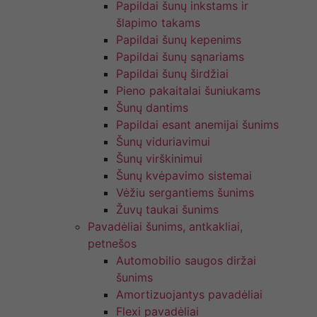
Papildai šunų inkstams ir
šlapimo takams
Papildai šunų kepenims
Papildai šunų sąnariams
Papildai šunų širdžiai
Pieno pakaitalai šuniukams
Šunų dantims
Papildai esant anemijai šunims
Šunų viduriavimui
Šunų virškinimui
Šunų kvėpavimo sistemai
Vėžiu sergantiems šunims
Žuvų taukai šunims
Pavadėliai šunims, antkakliai,
petnešos
Automobilio saugos diržai
šunims
Amortizuojantys pavadėliai
Flexi pavadėliai