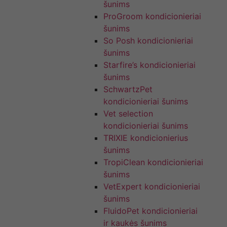
šunims
ProGroom kondicionieriai
šunims
So Posh kondicionieriai
šunims
Starfire’s kondicionieriai
šunims
SchwartzPet
kondicionieriai šunims
Vet selection
kondicionieriai šunims
TRIXIE kondicionierius
šunims
TropiClean kondicionieriai
šunims
VetExpert kondicionieriai
šunims
FluidoPet kondicionieriai
ir kaukės šunims