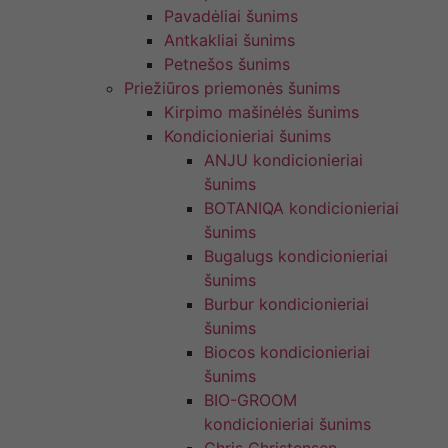
Pavadėliai šunims
Antkakliai šunims
Petnešos šunims
Priežiūros priemonės šunims
Kirpimo mašinėlės šunims
Kondicionieriai šunims
ANJU kondicionieriai
šunims
BOTANIQA kondicionieriai
šunims
Bugalugs kondicionieriai
šunims
Burbur kondicionieriai
šunims
Biocos kondicionieriai
šunims
BIO-GROOM
kondicionieriai šunims