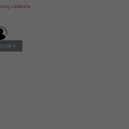
vūnų viešbutis
0,00
€
0