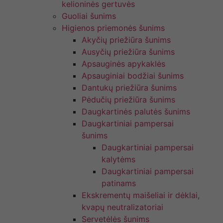
kelioninės gertuvės
Guoliai šunims
Higienos priemonės šunims
Akyčių priežiūra šunims
Ausyčių priežiūra šunims
Apsauginės apykaklės
Apsauginiai bodžiai šunims
Dantukų priežiūra šunims
Pėdučių priežiūra šunims
Daugkartinės palutės šunims
Daugkartiniai pampersai
šunims
Daugkartiniai pampersai
kalytėms
Daugkartiniai pampersai
patinams
Ekskrementų maišeliai ir dėklai,
kvapų neutralizatoriai
Servetėlės šunims