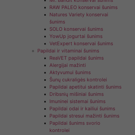
Mr. Bandit konservai šunims
RAW PALEO konservai šunims
Natures Variety konservai
šunims
SOLO konservai šunims
YowUp jogurtai šunims
VetExpert konservai šunims
Papildai ir vitaminai šunims
ReaVET papildai šunims
Alergijai mažinti
Aktyvumui šunims
Šunų cukraligės kontrolei
Papildai apetitui skatinti šunims
Dribsnių mišiniai šunims
Imuninei sistemai šunims
Papildai odai ir kailiui šunims
Papildai stresui mažinti šunims
Papildai šunims svorio
kontrolei