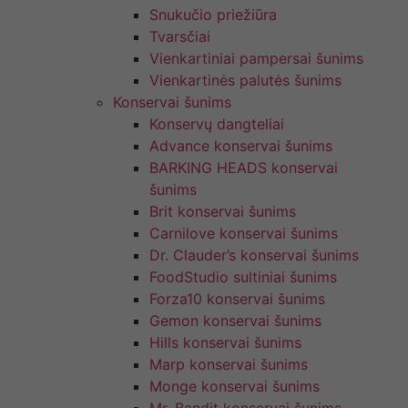
Snukučio priežiūra
Tvarsčiai
Vienkartiniai pampersai šunims
Vienkartinės palutės šunims
Konservai šunims
Konservų dangteliai
Advance konservai šunims
BARKING HEADS konservai
šunims
Brit konservai šunims
Carnilove konservai šunims
Dr. Clauder’s konservai šunims
FoodStudio sultiniai šunims
Forza10 konservai šunims
Gemon konservai šunims
Hills konservai šunims
Marp konservai šunims
Monge konservai šunims