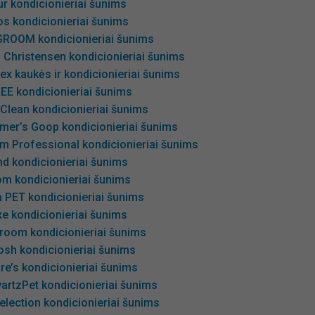
r kondicionieriai šunims
os kondicionieriai šunims
GROOM kondicionieriai šunims
 Christensen kondicionieriai šunims
x kaukės ir kondicionieriai šunims
EE kondicionieriai šunims
Clean kondicionieriai šunims
mer’s Goop kondicionieriai šunims
m Professional kondicionieriai šunims
d kondicionieriai šunims
om kondicionieriai šunims
 PET kondicionieriai šunims
e kondicionieriai šunims
room kondicionieriai šunims
osh kondicionieriai šunims
ire’s kondicionieriai šunims
artzPet kondicionieriai šunims
election kondicionieriai šunims