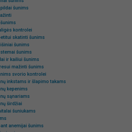
minai šunims
pildai šunims
ažinti
 šunims
ligės kontrolei
etitui skatinti šunims
išiniai šunims
istemai šunims
ai ir kailiui šunims
tresui mažinti šunims
unims svorio kontrolei
unų inkstams ir šlapimo takams
šunų kepenims
unų sąnariams
nų širdžiai
italai šuniukams
ims
sant anemijai šunims