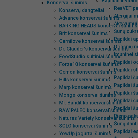
Papildai ir vita
Konservai šunims
ReaVET pa
Konservų dangteliai
Alergijai m
Advance konservai šunims
Aktyvumui
BARKING HEADS konservai šunims
Šunų cukra
Brit konservai šunims
Papildai ap
Carnilove konservai šunims
Dribsnių m
Dr. Clauder’s konservai šunims
Imuninei s
FoodStudio sultiniai šunims
Papildai od
Forza10 konservai šunims
Papildai s
Gemon konservai šunims
Papildai š
Hills konservai šunims
Papildai š
Marp konservai šunims
Papildai 
Monge konservai šunims
Papildai š
Mr. Bandit konservai šunims
Papildai šu
RAW PALEO konservai šunims
Pieno paka
Natures Variety konservai šunims
Šunų dant
SOLO konservai šunims
Papildai e
YowUp jogurtai šunims