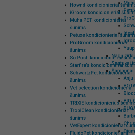
Muha
Hownd kondicionieriai šunim
Petu
iGroom kondicionieriai šuni
ProG
Muha PET kondicionieriai
Schw
šunims
Ideal
Petuxe kondicionieriai šunim
Igro
ProGroom kondicionieriai
Yuup
šunims
Nagų žirkl
So Posh kondicionieriai šuni
Segtukai 
Starfire’s kondicionieriai šun
Šampūnai 
SchwartzPet kondicionieriai
Anju
šunims
BOTA
Vet selection kondicionieriai
Bioc
šunims
BIO-
TRIXIE kondicionierius šunim
BUGA
TropiClean kondicionieriai
Burb
šunims
Chri
VetExpert kondicionieriai šu
Diam
FluidoPet kondicionieriai ir