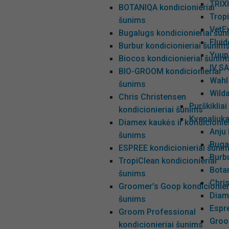
TRIX
BOTANIQA kondicionieriai
Tropi
šunims
VetEx
Bugalugs kondicionieriai šun
Fluid
Burbur kondicionieriai šunim
Yuup
Biocos kondicionieriai šunim
IV S
BIO-GROOM kondicionieriai
Wahl 
šunims
Wilda
Chris Christensen
Purškikliai
kondicionieriai šunims
Kvepaliuka
Diamex kaukės ir kondicionier
Anju
šunims
Buga
ESPREE kondicionieriai šuni
Burb
TropiClean kondicionieriai
Bota
šunims
Chri
Groomer’s Goop kondicionier
Diam
šunims
Espr
Groom Professional
Groo
kondicionieriai šunims