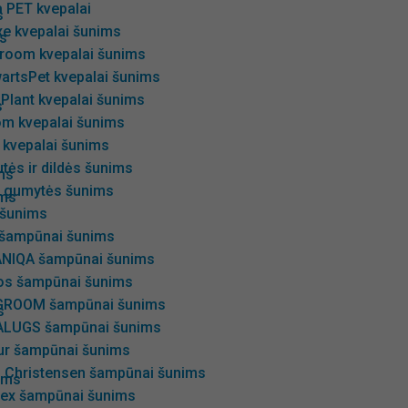
 PET kvepalai
s
xe kvepalai šunims
ms
room kvepalai šunims
artsPet kvepalai šunims
 Plant kvepalai šunims
s
om kvepalai šunims
 kvepalai šunims
utės ir dildės šunims
ms
ir gumytės šunims
ims
šunims
 šampūnai šunims
NIQA šampūnai šunims
os šampūnai šunims
GROOM šampūnai šunims
s
LUGS šampūnai šunims
ur šampūnai šunims
s Christensen šampūnai šunims
nims
ex šampūnai šunims