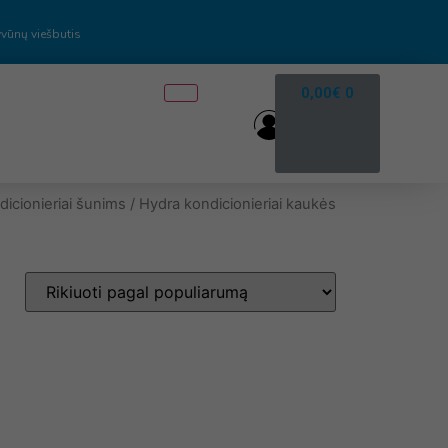
vūnų viešbutis
0,00
€
0
dicionieriai šunims
/ Hydra kondicionieriai kaukės