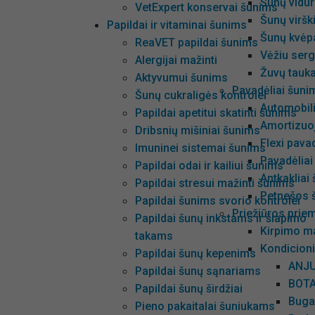
Šunų vidur
VetExpert konservai šunims
Šunų viršk
Papildai ir vitaminai šunims
Šunų kvėp
ReaVET papildai šunims
Vėžiu ser
Alergijai mažinti
Žuvų tauk
Aktyvumui šunims
Pavadėliai šunim
Šunų cukraligės kontrolei
Automobil
Papildai apetitui skatinti šunims
Amortizuoj
Dribsnių mišiniai šunims
Flexi pavad
Imuninei sistemai šunims
Pavadėliai
Papildai odai ir kailiui šunims
Antkakliai
Papildai stresui mažinti šunims
Petnešos 
Papildai šunims svorio kontrolei
Priežiūros pri
Papildai šunų inkstams ir šlapimo
Kirpimo m
takams
Kondicioni
Papildai šunų kepenims
ANJU
Papildai šunų sąnariams
BOTA
Papildai šunų širdžiai
Buga
Pieno pakaitalai šuniukams