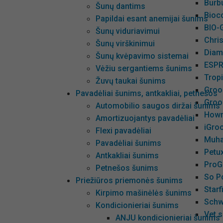
Burbu
Šunų dantims
Bioc
Papildai esant anemijai šunims
BIO-
Šunų viduriavimui
Chris
Šunų virškinimui
Diame
Šunų kvėpavimo sistemai
ESPR
Vėžiu sergantiems šunims
Tropi
Žuvų taukai šunims
Groo
Pavadėliai šunims, antkakliai, petnešos
Groo
Automobilio saugos diržai šunims
Hown
Amortizuojantys pavadėliai
iGro
Flexi pavadėliai
Muha
Pavadėliai šunims
Petux
Antkakliai šunims
ProG
Petnešos šunims
So P
Priežiūros priemonės šunims
Starf
Kirpimo mašinėlės šunims
Schw
Kondicionieriai šunims
Vet s
ANJU kondicionieriai šunims