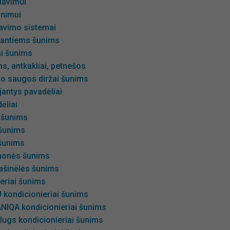
iavimui
inimui
avimo sistemai
gantiems šunims
ai šunims
s, antkakliai, petnešos
io saugos diržai šunims
antys pavadėliai
ėliai
 šunims
 šunims
šunims
emonės šunims
ašinėlės šunims
eriai šunims
 kondicionieriai šunims
NIQA kondicionieriai šunims
lugs kondicionieriai šunims