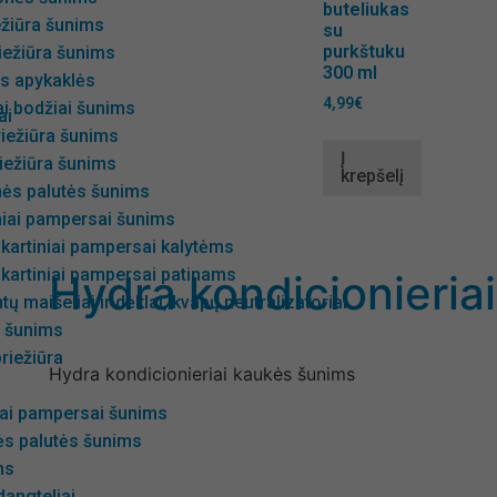
buteliukas
ežiūra šunims
su
purkštuku
iežiūra šunims
300 ml
s apykaklės
4,99
€
i bodžiai šunims
ai
iežiūra šunims
Į
iežiūra šunims
krepšelį
nės palutės šunims
niai pampersai šunims
kartiniai pampersai kalytėms
kartiniai pampersai patinams
Hydra kondicionieria
ų maišeliai ir dėklai, kvapų neutralizatoriai
s šunims
riežiūra
Hydra kondicionieriai kaukės šunims
iai pampersai šunims
ės palutės šunims
ms
angteliai