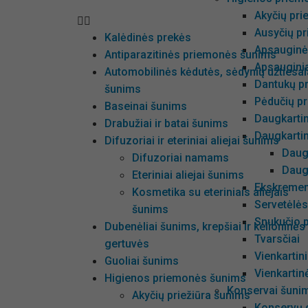
Akyčių pri
Ausyčių pr
Kalėdinės prekės
Apsauginė
Antiparazitinės priemonės šunims
Apsauginia
Automobilinės kėdutės, sėdynių užtiesal
Dantukų pr
šunims
Pėdučių pr
Baseinai šunims
Daugkarti
Drabužiai ir batai šunims
Daugkarti
Difuzoriai ir eteriniai aliejai šunims
Daug
Difuzoriai namams
Daug
Eteriniai aliejai šunims
Ekskrement
Kosmetika su eteriniais aliejais
Servetėlė
šunims
Snukučio p
Dubenėliai šunims, krepšiai ir kelioninės
Tvarsčiai
gertuvės
Vienkartin
Guoliai šunims
Vienkartin
Higienos priemonės šunims
Konservai šuni
Akyčių priežiūra šunims
Konservų d