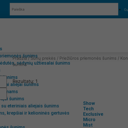
Gy
ės
 priemonės šunims
Pradžia
/
Šunų prekės
/
Priežiūros priemonės šunims
/
Kon
ėdutės, sėdynių užtiesalai šunims
šunims
s
ai šunims
Rezultatų: 1
riniai aliejai šunims
i namams
liejai šunims
Show
su eteriniais aliejais šunims
Tech
s, krepšiai ir kelioninės gertuvės
Exclusive
Micro
Mist
onės šunims