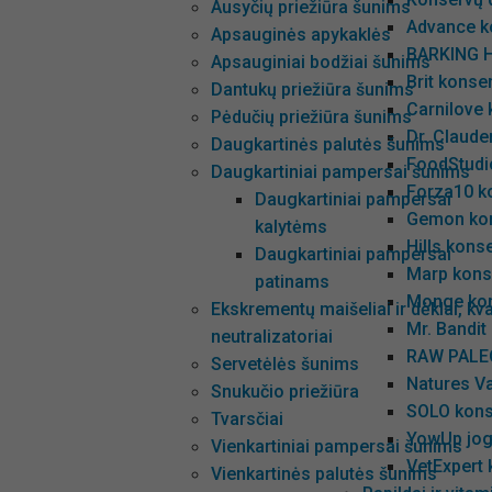
Ausyčių priežiūra šunims
Advance k
Apsauginės apykaklės
BARKING H
Apsauginiai bodžiai šunims
Brit konse
Dantukų priežiūra šunims
Carnilove
Pėdučių priežiūra šunims
Dr. Claude
Daugkartinės palutės šunims
FoodStudio
Daugkartiniai pampersai šunims
Forza10 k
Daugkartiniai pampersai
Gemon kon
kalytėms
Hills kons
Daugkartiniai pampersai
Marp kons
patinams
Monge kon
Ekskrementų maišeliai ir dėklai, kv
Mr. Bandit
neutralizatoriai
RAW PALEO
Servetėlės šunims
Natures Va
Snukučio priežiūra
SOLO kons
Tvarsčiai
YowUp jog
Vienkartiniai pampersai šunims
VetExpert
Vienkartinės palutės šunims