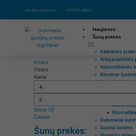
info@dokrinesa.lt
+370 679 48351
Naujienos
Šunų prekės
Kalėdinės prek
Antiparazitinės
Filters
Automobilinės k
Filters
Baseinai šunim
Kaina
Drabužiai ir bat
Difuzoriai ir ete
Difuzoria
Eteriniai a
Show
(
1
)
Kosmetika 
Cancel
Dubenėliai šunim
Guoliai šunims
Šunų prekės:
Higienos priem