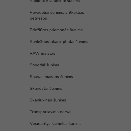
Papildai ir vitaminai šunims
Pavadėliai šunims, antkakliai,
petnešos
Priežiūros priemonės šunims
Rankšluostukai ir pledai šunims
RAW maistas
Snoodai šunims
Sausas maistas šunims
Skanėstai šunims
Skaniukinės šunims
Transportavimo narvai
Vėsinantys kilimėliai šunims