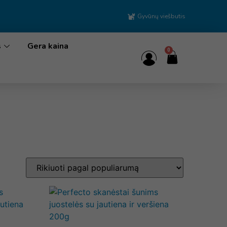
Gyvūnų viešbutis
s
Gera kaina
0