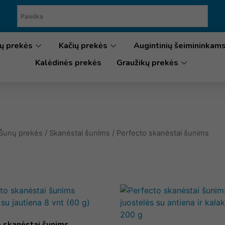
ų prekės
Kačių prekės
Augintinių šeimininkam
Kalėdinės prekės
Graužikų prekės
Šunų prekės
/
Skanėstai šunims
/ Perfecto skanėstai šunims
 skanėstai šunims