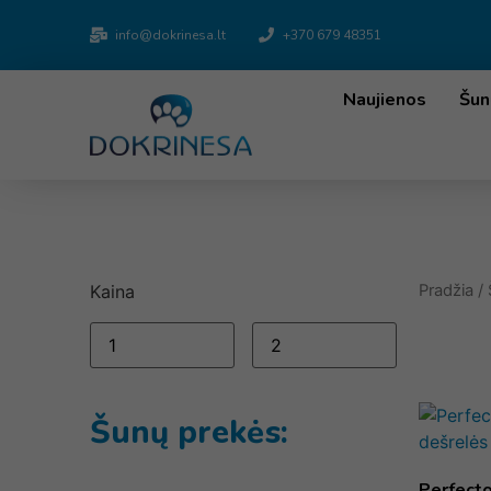
info@dokrinesa.lt
+370 679 48351
Naujienos
Šun
Kaina
Pradžia
/
Šunų prekės:
Perfecto