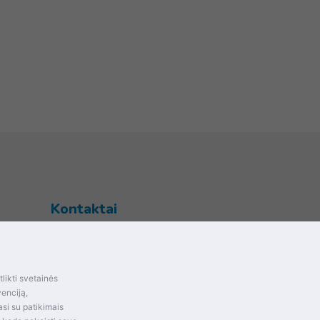
Kontaktai
Šventupės g. 28, Kaunas, Lietuva
+370 (672) 27 650
likti svetainės
info@dokrinesa.lt
mas ir
venciją,
si su patikimais
MB PETHOMEPEOPLE