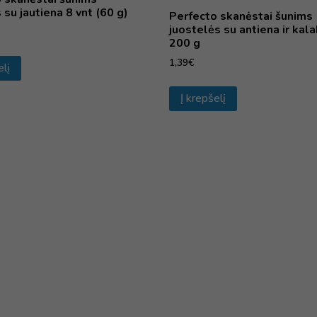
 su jautiena 8 vnt (60 g)
Perfecto skanėstai šunims
juostelės su antiena ir kal
200 g
1,39
€
elį
Į krepšelį