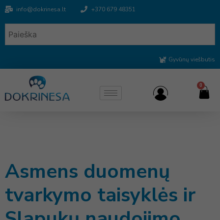
info@dokrinesa.lt
+370 679 48351
Gyvūnų viešbutis
0
Asmens duomenų
tvarkymo taisyklės ir
Slapukų naudojimo