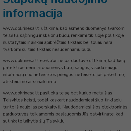
informacija
www.dokrinesa.lt užtikrina, kad asmens duomenys tvarkomi
teisėtu, sąžiningu ir skaidriu būdu, renkami tik šioje politikoje
nustatytais ir aiškiai apibrėžtais tikslais bei toliau nėra
tvarkomi su tais tikslais nesuderinamu būdu.
www.dokrinesa.lt elektroninė parduotuvė užtikrina, kad Jūsų
pateikti asmeniniai duomenys būtų saugūs, visada saugo
informaciją nuo neteisėtos prieigos, neteisėto jos pakeitimo,
atskleidimo ar sunaikinimo.
www.dokrinesa.lt pasilieka teisę bet kuriuo metu šias
Taisykles keisti, todėl kaskart naudodamiesi šiuo tinklapiu
turite iš naujo jas perskaityti. Naudodamiesi šios elektroninės
parduotuvės teikiamomis paslaugomis Jūs patvirtinate, kad
sutinkate laikytis šių Taisyklių.