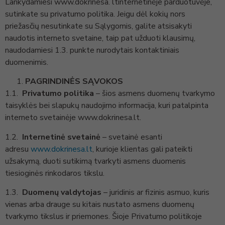
Lankydamiesi www.dokrinesa. ltinternetinėje parduotuvėje,
sutinkate su privatumo politika. Jeigu dėl kokių nors
priežasčių nesutinkate su Sąlygomis, galite atsisakyti
naudotis interneto svetaine, taip pat užduoti klausimų,
naudodamiesi 1.3. punkte nurodytais kontaktiniais
duomenimis.
PAGRINDINĖS SĄVOKOS
1.1.
Privatumo politika
– šios asmens duomenų tvarkymo
taisyklės bei slapukų naudojimo informacija, kuri patalpinta
interneto svetainėje www.dokrinesa.lt.
1.2.
Internetinė svetainė
– svetainė esanti
adresu
www.dokrinesa.lt
, kurioje klientas gali pateikti
užsakymą, duoti sutikimą tvarkyti asmens duomenis
tiesioginės rinkodaros tikslu.
1.3.
Duomenų valdytojas
– juridinis ar fizinis asmuo, kuris
vienas arba drauge su kitais nustato asmens duomenų
tvarkymo tikslus ir priemones. Šioje Privatumo politikoje