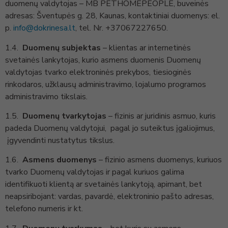
duomenų valdytojas – MB PETHOMEPEOPLE, buveinės
adresas: Šventupės g. 28, Kaunas, kontaktiniai duomenys: el.
p.
info@dokrinesa.lt
, tel. Nr. +37067227650.
1.4.
Duomenų subjektas
– klientas ar internetinės
svetainės lankytojas, kurio asmens duomenis Duomenų
valdytojas tvarko elektroninės prekybos, tiesioginės
rinkodaros, užklausų administravimo, lojalumo programos
administravimo tikslais.
1.5.
Duomenų tvarkytojas
– fizinis ar juridinis asmuo, kuris
padeda Duomenų valdytojui, pagal jo suteiktus įgaliojimus,
įgyvendinti nustatytus tikslus.
1.6.
Asmens duomenys
– fizinio asmens duomenys, kuriuos
tvarko Duomenų valdytojas ir pagal kuriuos galima
identifikuoti klientą ar svetainės lankytoją, apimant, bet
neapsiribojant: vardas, pavardė, elektroninio pašto adresas,
telefono numeris ir kt.