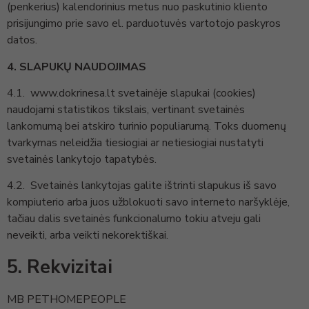
(penkerius) kalendorinius metus nuo paskutinio kliento
prisijungimo prie savo el. parduotuvės vartotojo paskyros
datos.
4. SLAPUKŲ NAUDOJIMAS
4.1. www.dokrinesa.lt svetainėje slapukai (cookies)
naudojami statistikos tikslais, vertinant svetainės
lankomumą bei atskiro turinio populiarumą. Toks duomenų
tvarkymas neleidžia tiesiogiai ar netiesiogiai nustatyti
svetainės lankytojo tapatybės.
4.2. Svetainės lankytojas galite ištrinti slapukus iš savo
kompiuterio arba juos užblokuoti savo interneto naršyklėje,
tačiau dalis svetainės funkcionalumo tokiu atveju gali
neveikti, arba veikti nekorektiškai.
5. Rekvizitai
MB PETHOMEPEOPLE