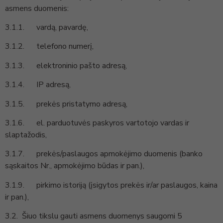
asmens duomenis:
3.1.1. vardą, pavardę,
3.1.2. telefono numerį,
3.1.3. elektroninio pašto adresą,
3.1.4. IP adresą,
3.1.5. prekės pristatymo adresą,
3.1.6. el. parduotuvės paskyros vartotojo vardas ir
slaptažodis,
3.1.7. prekės/paslaugos apmokėjimo duomenis (banko
sąskaitos Nr., apmokėjimo būdas ir pan.),
3.1.9. pirkimo istoriją (įsigytos prekės ir/ar paslaugos, kaina
ir pan.),
3.2. Šiuo tikslu gauti asmens duomenys saugomi 5