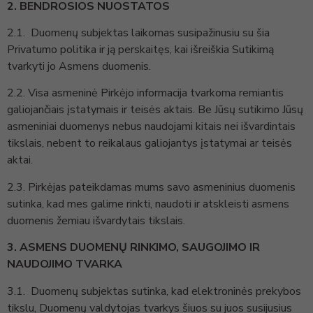
2. BENDROSIOS NUOSTATOS
2.1. Duomenų subjektas laikomas susipažinusiu su šia
Privatumo politika ir ją perskaitęs, kai išreiškia Sutikimą
tvarkyti jo Asmens duomenis.
2.2.
Visa asmeninė Pirkėjo informacija tvarkoma remiantis
galiojančiais įstatymais ir teisės aktais. Be Jūsų sutikimo Jūsų
asmeniniai duomenys nebus naudojami kitais nei išvardintais
tikslais, nebent to reikalaus galiojantys įstatymai ar teisės
aktai.
2.3. Pirkėjas pateikdamas mums savo asmeninius duomenis
sutinka, kad mes galime rinkti, naudoti ir atskleisti asmens
duomenis žemiau išvardytais tikslais.
3. ASMENS DUOMENŲ RINKIMO, SAUGOJIMO IR
NAUDOJIMO TVARKA
3.1. Duomenų subjektas sutinka, kad elektroninės prekybos
tikslu, Duomenų valdytojas tvarkys šiuos su juos susijusius