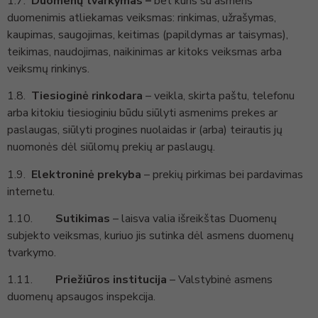
1.7.
Duomenų tvarkymas –
bet kuris su asmens
duomenimis atliekamas veiksmas: rinkimas, užrašymas,
kaupimas, saugojimas, keitimas (papildymas ar taisymas),
teikimas, naudojimas, naikinimas ar kitoks veiksmas arba
veiksmų rinkinys.
1.8.
Tiesioginė rinkodara
– veikla, skirta paštu, telefonu
arba kitokiu tiesioginiu būdu siūlyti asmenims prekes ar
paslaugas, siūlyti progines nuolaidas ir (arba) teirautis jų
nuomonės dėl siūlomų prekių ar paslaugų.
1.9.
Elektroninė prekyba
– prekių pirkimas bei pardavimas
internetu.
1.10.
Sutikimas
– laisva valia išreikštas Duomenų
subjekto veiksmas, kuriuo jis sutinka dėl asmens duomenų
tvarkymo.
1.11.
Priežiūros institucija
– Valstybinė asmens
duomenų apsaugos inspekcija.