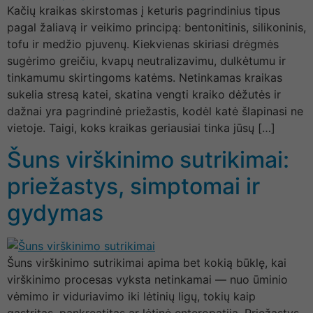
Kačių kraikas skirstomas į keturis pagrindinius tipus
pagal žaliavą ir veikimo principą: bentonitinis, silikoninis,
tofu ir medžio pjuvenų. Kiekvienas skiriasi drėgmės
sugėrimo greičiu, kvapų neutralizavimu, dulkėtumu ir
tinkamumu skirtingoms katėms. Netinkamas kraikas
sukelia stresą katei, skatina vengti kraiko dėžutės ir
dažnai yra pagrindinė priežastis, kodėl katė šlapinasi ne
vietoje. Taigi, koks kraikas geriausiai tinka jūsų […]
Šuns virškinimo sutrikimai:
priežastys, simptomai ir
gydymas
Šuns virškinimo sutrikimai apima bet kokią būklę, kai
virškinimo procesas vyksta netinkamai — nuo ūminio
vėmimo ir viduriavimo iki lėtinių ligų, tokių kaip
gastritas, pankreatitas ar lėtinė enteropatija. Priežastys