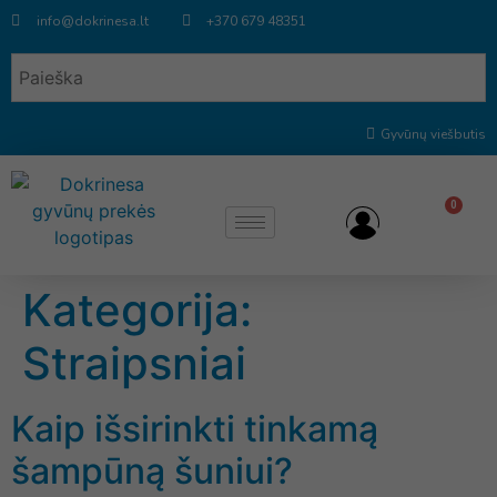
info@dokrinesa.lt
+370 679 48351
Gyvūnų viešbutis
0
Kategorija:
Straipsniai
Kaip išsirinkti tinkamą
šampūną šuniui?