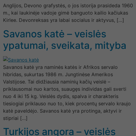
Anglijos, Devono grafystės, o jos istorija prasideda 1960
m., kai laukinėje vadoje gimė banguoto kailio kačiukas
Kirlee. Devonreksas yra labai socialus ir aktyvus, […]
Savanos katė – veislės
ypatumai, sveikata, mityba
Savanos katė yra naminės katės ir Afrikos servalo
hibridas, sukurtas 1986 m. Jungtinėse Amerikos
Valstijose. Tai didžiausia naminių kačių veislė –
priklausomai nuo kartos, suaugęs individas gali sverti
nuo 4 iki 15 kg. Veislės dydis, spalva ir charakteris
tiesiogiai priklauso nuo to, kiek procentų servalo kraujo
katė paveldėjo. Savanos katė yra protinga, aktyvi ir
stipriai […]
Turkijos angora – veislės