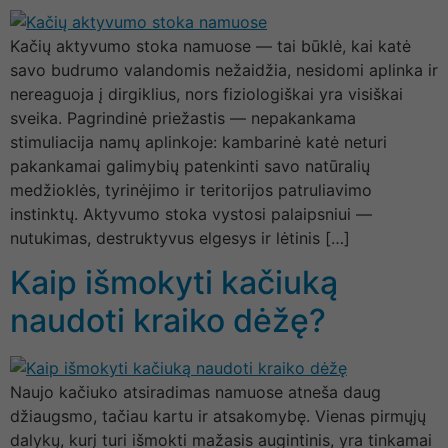
Kačių aktyvumo stoka namuose — tai būklė, kai katė
savo budrumo valandomis nežaidžia, nesidomi aplinka ir
nereaguoja į dirgiklius, nors fiziologiškai yra visiškai
sveika. Pagrindinė priežastis — nepakankama
stimuliacija namų aplinkoje: kambarinė katė neturi
pakankamai galimybių patenkinti savo natūralių
medžioklės, tyrinėjimo ir teritorijos patruliavimo
instinktų. Aktyvumo stoka vystosi palaipsniui —
nutukimas, destruktyvus elgesys ir lėtinis […]
Kaip išmokyti kačiuką
naudoti kraiko dėžę?
Naujo kačiuko atsiradimas namuose atneša daug
džiaugsmo, tačiau kartu ir atsakomybę. Vienas pirmųjų
dalykų, kurį turi išmokti mažasis augintinis, yra tinkamai