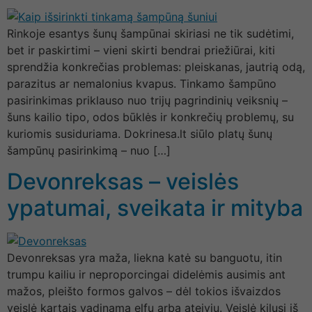
Rinkoje esantys šunų šampūnai skiriasi ne tik sudėtimi,
bet ir paskirtimi – vieni skirti bendrai priežiūrai, kiti
sprendžia konkrečias problemas: pleiskanas, jautrią odą,
parazitus ar nemalonius kvapus. Tinkamo šampūno
pasirinkimas priklauso nuo trijų pagrindinių veiksnių –
šuns kailio tipo, odos būklės ir konkrečių problemų, su
kuriomis susiduriama. Dokrinesa.lt siūlo platų šunų
šampūnų pasirinkimą – nuo […]
Devonreksas – veislės
ypatumai, sveikata ir mityba
Devonreksas yra maža, liekna katė su banguotu, itin
trumpu kailiu ir neproporcingai didelėmis ausimis ant
mažos, pleišto formos galvos – dėl tokios išvaizdos
veislė kartais vadinama elfu arba ateiviu. Veislė kilusi iš