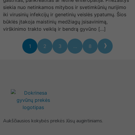
siekia nuo netinkamos mitybos ir svetimkūnių nurijimo
iki virusinių infekcijų ir genetinių veislės ypatumų. Šios
būklės įtakoja maistinių medžiagų įsisavinimą,
virškinimo trakto veiklą ir bendrą gyvūno […]
1
2
3
…
8
Aukščiausios kokybės prekės Jūsų augintiniams.