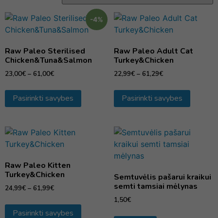
-4%
Raw Paleo Sterilised
Raw Paleo Adult Cat
Chicken&Tuna&Salmon
Turkey&Chicken
23,00
€
–
61,00
€
22,99
€
–
61,29
€
Pasirinkti savybes
Pasirinkti savybes
Raw Paleo Kitten
Turkey&Chicken
Semtuvėlis pašarui kraikui
semti tamsiai mėlynas
24,99
€
–
61,99
€
1,50
€
Pasirinkti savybes