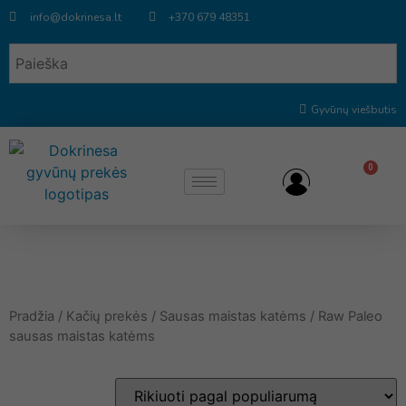
info@dokrinesa.lt
+370 679 48351
Gyvūnų viešbutis
0
Pradžia
/
Kačių prekės
/
Sausas maistas katėms
/ Raw Paleo
sausas maistas katėms