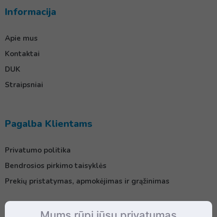
Informacija
Apie mus
Kontaktai
DUK
Straipsniai
Pagalba Klientams
Privatumo politika
Bendrosios pirkimo taisyklės
Prekių pristatymas, apmokėjimas ir grąžinimas
Mums rūpi jūsų privatumas