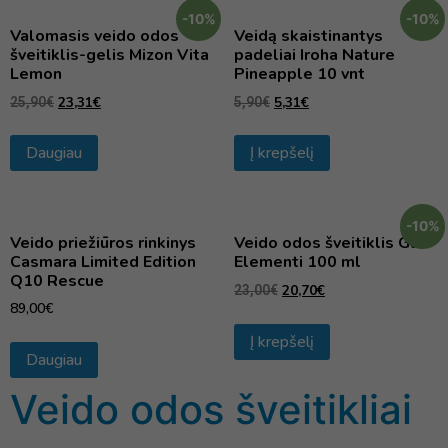
-10%
-10%
Valomasis veido odos
Veidą skaistinantys
šveitiklis-gelis Mizon Vita
padeliai Iroha Nature
Lemon
Pineapple 10 vnt
23,31
€
5,31
€
25,90
€
5,90
€
Daugiau
Į krepšelį
-10%
Veido priežiūros rinkinys
Veido odos šveitiklis Gli
Casmara Limited Edition
Elementi 100 ml
Q10 Rescue
20,70
€
23,00
€
89,00
€
Į krepšelį
Daugiau
Veido odos šveitikliai