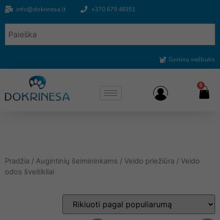
info@dokrinesa.lt
+370 679 48351
Gyvūnų viešbutis
0
Pradžia
/
Augintinių šeimininkams
/
Veido priežiūra
/ Veido
odos šveitikliai