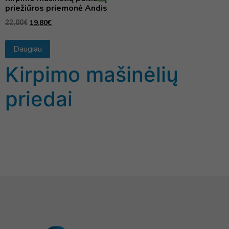
priežiūros priemonė Andis
19,80
€
22,00
€
Daugiau
Kirpimo mašinėlių
priedai