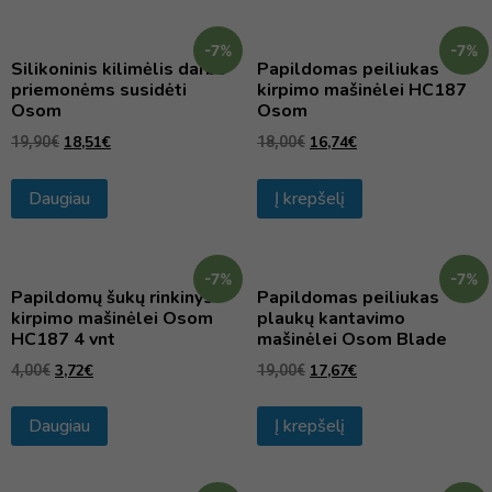
-7%
-7%
Silikoninis kilimėlis darbo
Papildomas peiliukas
priemonėms susidėti
kirpimo mašinėlei HC187
Osom
Osom
18,51
€
16,74
€
19,90
€
18,00
€
Daugiau
Į krepšelį
-7%
-7%
Papildomų šukų rinkinys
Papildomas peiliukas
kirpimo mašinėlei Osom
plaukų kantavimo
HC187 4 vnt
mašinėlei Osom Blade
3,72
€
17,67
€
4,00
€
19,00
€
Daugiau
Į krepšelį