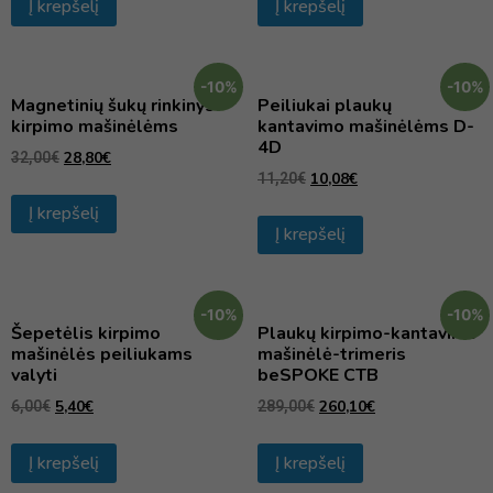
Į krepšelį
Į krepšelį
-10%
-10%
Magnetinių šukų rinkinys
Peiliukai plaukų
kirpimo mašinėlėms
kantavimo mašinėlėms D-
4D
28,80
€
32,00
€
10,08
€
11,20
€
Į krepšelį
Į krepšelį
-10%
-10%
Šepetėlis kirpimo
Plaukų kirpimo-kantavimo
mašinėlės peiliukams
mašinėlė-trimeris
valyti
beSPOKE CTB
5,40
€
260,10
€
6,00
€
289,00
€
Į krepšelį
Į krepšelį