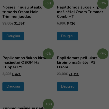
-5%
-7%
Nosies ir ausų plaukų
Papildomos šukos kirpimo
trimeris Osom Hair
mašinėlei Osom Trimmer
Trimmer juodas
Comb HT
31,35
€
6,42
€
33,00
€
6,90
€
Daugiau
Daugiau
-7%
-7%
Papildomos šukos kirpimo
Papildomas peiliukas
mašinėlei OSOM Hair
kirpimo mašinėlei P9
Clipper P9
Osom
6,42
€
21,39
€
6,90
€
23,00
€
Daugiau
Daugiau
-10%
Kirpimo mašinėlių peiliukų