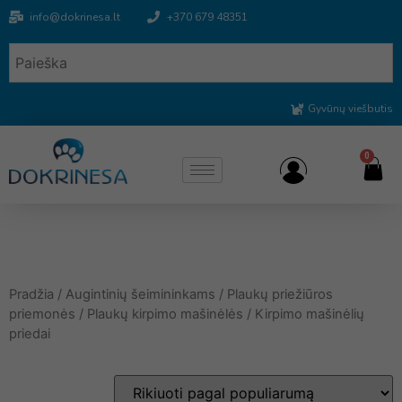
info@dokrinesa.lt
+370 679 48351
Gyvūnų viešbutis
0
Pradžia
/
Augintinių šeimininkams
/
Plaukų priežiūros
priemonės
/
Plaukų kirpimo mašinėlės
/ Kirpimo mašinėlių
priedai