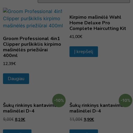
Kirpimo mašinėlė Wahl
Home Deluxe Pro
Complete Haircutting Kit
41,00
€
Groom Professional 4in1
Clipper purškiklis kirpimo
mašinėlės priežiūrai
Į krepšelį
400ml
12,39
€
Daugiau
-10%
-10%
Šukų rinkinys kantavimo
Šukų rinkinys kantavimo
mašinėlei D-4
mašinėlei D-4
8,10
€
9,90
€
9,00
€
11,00
€