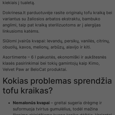
kiekiais į tualetą.
Dokrinesa.lt parduotuvėje rasite originalų tofu kraiką bei
variantus su žaliosios arbatos ekstraktu, bambuko
anglimi, taip pat kraiką sterilizuotoms ar į alergijas
linkusioms katėms.
Siūlomi įvairūs kvapai: levandų, persikų, vanilės, citrinų,
obuolių, kavos, melionų, arbūzų, alavijo ir kiti.
Asortimente – 6 l pakuotės, ekonomiški ir aukštesnės
klasės pasirinkimai bei tokių gamintojų kaip Kimo,
Velvet Paw ar BeloCat produktai.
Kokias problemas sprendžia
tofu kraikas?
Nemalonūs kvapai
– greitai sugeria drėgmę ir
suformuoja tvirtus gumulėlius, todėl mažina