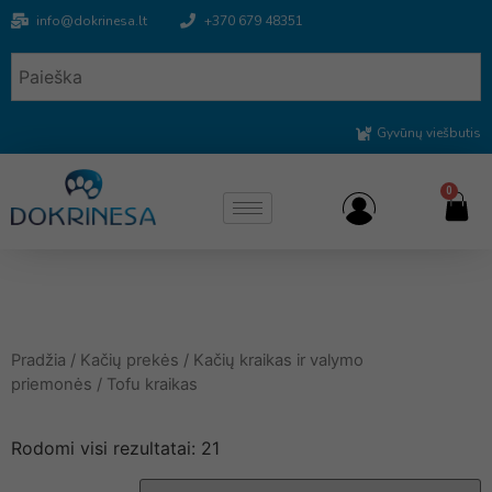
info@dokrinesa.lt
+370 679 48351
Gyvūnų viešbutis
0
Pradžia
/
Kačių prekės
/
Kačių kraikas ir valymo
priemonės
/ Tofu kraikas
Rodomi visi rezultatai: 21