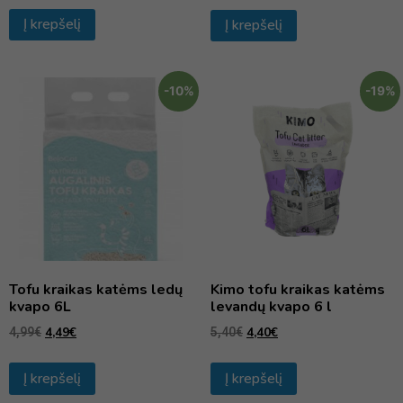
Į krepšelį
Į krepšelį
-10%
-19%
Tofu kraikas katėms ledų
Kimo tofu kraikas katėms
kvapo 6L
levandų kvapo 6 l
4,49
€
4,40
€
4,99
€
5,40
€
Į krepšelį
Į krepšelį