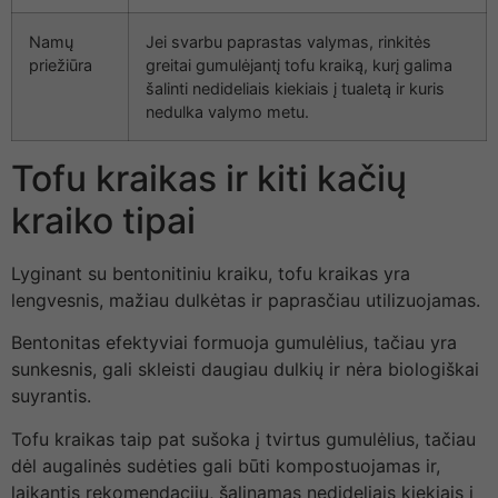
Namų
Jei svarbu paprastas valymas, rinkitės
priežiūra
greitai gumulėjantį tofu kraiką, kurį galima
šalinti nedideliais kiekiais į tualetą ir kuris
nedulka valymo metu.
Tofu kraikas ir kiti kačių
kraiko tipai
Lyginant su bentonitiniu kraiku, tofu kraikas yra
lengvesnis, mažiau dulkėtas ir paprasčiau utilizuojamas.
Bentonitas efektyviai formuoja gumulėlius, tačiau yra
sunkesnis, gali skleisti daugiau dulkių ir nėra biologiškai
suyrantis.
Tofu kraikas taip pat sušoka į tvirtus gumulėlius, tačiau
dėl augalinės sudėties gali būti kompostuojamas ir,
laikantis rekomendacijų, šalinamas nedideliais kiekiais į