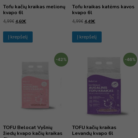
Tofu kačių kraikas melionų
Tofu kraikas katėms kavos
kvapo 6l
kvapo 6l
4,60
€
4,49
€
4,99
€
4,99
€
Į krepšelį
Į krepšelį
-42%
-46%
TOFU Belocat Vyšnių
TOFU kačių kraikas
žiedų kvapo kačių kraikas
Levandų kvapo 6l