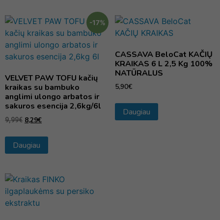
-17%
CASSAVA BeloCat KAČIŲ
KRAIKAS 6 L 2,5 Kg 100%
NATŪRALUS
VELVET PAW TOFU kačių
kraikas su bambuko
5,90
€
anglimi ulongo arbatos ir
sakuros esencija 2,6kg/6l
Daugiau
8,29
€
9,99
€
Daugiau