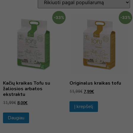
-33%
-33%
Kačių kraikas Tofu su
Originalus kraikas tofu
žaliosios arbatos
7,99
€
11,99
€
ekstraktu
8,00
€
11,99
€
Į krepšelį
Daugiau