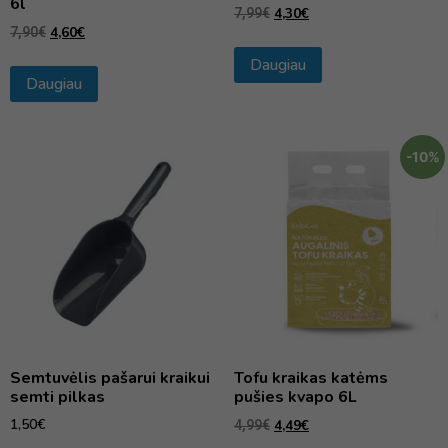
6l
4,30
€
7,99
€
4,60
€
7,90
€
Daugiau
Daugiau
-10%
Semtuvėlis pašarui kraikui
Tofu kraikas katėms
semti pilkas
pušies kvapo 6L
1,50
€
4,49
€
4,99
€