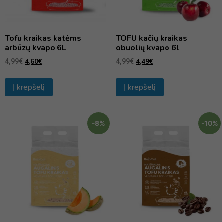
Tofu kraikas katėms
TOFU kačių kraikas
arbūzų kvapo 6L
obuolių kvapo 6l
4,60
€
4,49
€
4,99
€
4,99
€
Į krepšelį
Į krepšelį
-8%
-10%