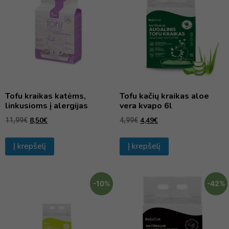
Tofu kraikas katėms,
Tofu kačių kraikas aloe
linkusioms į alergijas
vera kvapo 6l
8,50
€
4,49
€
11,99
€
4,99
€
Į krepšelį
Į krepšelį
-10%
-42%