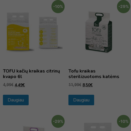
-10%
-29%
TOFU kačių kraikas citrinų
Tofu kraikas
kvapo 6l
sterilizuotoms katėms
4,49
€
8,50
€
4,99
€
11,99
€
Daugiau
Daugiau
-29%
-10%