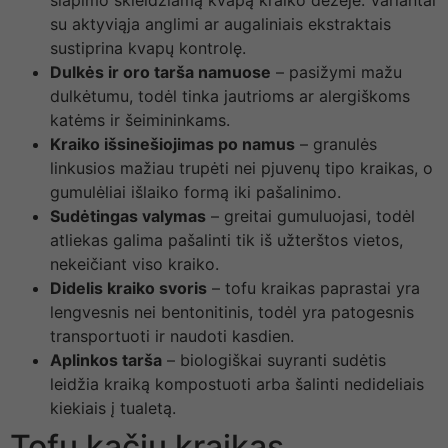
šlapimo skleidžiamą kvapą kraiko dėžėje. Variantai
su aktyviąja anglimi ar augaliniais ekstraktais
sustiprina kvapų kontrolę.
Dulkės ir oro tarša namuose
– pasižymi mažu
dulkėtumu, todėl tinka jautrioms ar alergiškoms
katėms ir šeimininkams.
Kraiko išsinešiojimas po namus
– granulės
linkusios mažiau trupėti nei pjuvenų tipo kraikas, o
gumulėliai išlaiko formą iki pašalinimo.
Sudėtingas valymas
– greitai gumuluojasi, todėl
atliekas galima pašalinti tik iš užterštos vietos,
nekeičiant viso kraiko.
Didelis kraiko svoris
– tofu kraikas paprastai yra
lengvesnis nei bentonitinis, todėl yra patogesnis
transportuoti ir naudoti kasdien.
Aplinkos tarša
– biologiškai suyranti sudėtis
leidžia kraiką kompostuoti arba šalinti nedideliais
kiekiais į tualetą.
Tofu kačių kraikas