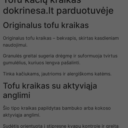
dokrinesa.lt parduotuvėje
Originalus tofu kraikas
Originalus tofu kraikas – bekvapis, skirtas kasdieniam
naudojimui.
Granulės greitai sugeria drėgmę ir suformuoja tvirtus
gumulėlius, kuriuos lengva pašalinti.
Tinka kačiukams, jautrioms ir alergiškoms katėms.
Tofu kraikas su aktyviąja
anglimi
Šio tipo kraikas papildytas bambuko arba kokoso
aktyviąja anglimi.
Sudėtis orientuota į stipresnę kvapų kontrolę ir greitą