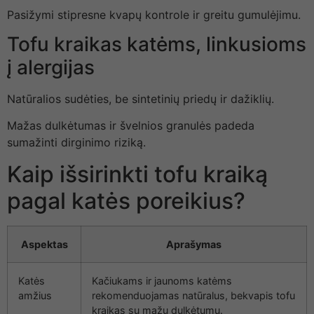
Pasižymi stipresne kvapų kontrole ir greitu gumulėjimu.
Tofu kraikas katėms, linkusioms
į alergijas
Natūralios sudėties, be sintetinių priedų ir dažiklių.
Mažas dulkėtumas ir švelnios granulės padeda
sumažinti dirginimo riziką.
Kaip išsirinkti tofu kraiką
pagal katės poreikius?
Aspektas
Aprašymas
Katės
Kačiukams ir jaunoms katėms
amžius
rekomenduojamas natūralus, bekvapis tofu
kraikas su mažu dulkėtumu.