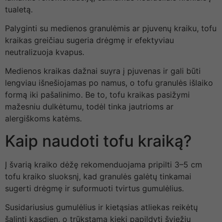
tualetą.
Palyginti su medienos granulėmis ar pjuvenų kraiku, tofu
kraikas greičiau sugeria drėgmę ir efektyviau
neutralizuoja kvapus.
Medienos kraikas dažnai suyra į pjuvenas ir gali būti
lengviau išnešiojamas po namus, o tofu granulės išlaiko
formą iki pašalinimo. Be to, tofu kraikas pasižymi
mažesniu dulkėtumu, todėl tinka jautrioms ar
alergiškoms katėms.
Kaip naudoti tofu kraiką?
Į švarią kraiko dėžę rekomenduojama pripilti 3–5 cm
tofu kraiko sluoksnį, kad granulės galėtų tinkamai
sugerti drėgmę ir suformuoti tvirtus gumulėlius.
Susidariusius gumulėlius ir kietąsias atliekas reikėtų
šalinti kasdien, o trūkstamą kiekį papildyti šviežiu