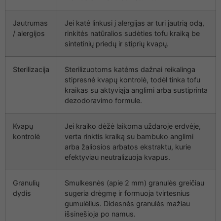
Jautrumas
Jei katė linkusi į alergijas ar turi jautrią odą,
/ alergijos
rinkitės natūralios sudėties tofu kraiką be
sintetinių priedų ir stiprių kvapų.
Sterilizacija
Sterilizuotoms katėms dažnai reikalinga
stipresnė kvapų kontrolė, todėl tinka tofu
kraikas su aktyviąja anglimi arba sustiprinta
dezodoravimo formule.
Kvapų
Jei kraiko dėžė laikoma uždaroje erdvėje,
kontrolė
verta rinktis kraiką su bambuko anglimi
arba žaliosios arbatos ekstraktu, kurie
efektyviau neutralizuoja kvapus.
Granulių
Smulkesnės (apie 2 mm) granulės greičiau
dydis
sugeria drėgmę ir formuoja tvirtesnius
gumulėlius. Didesnės granulės mažiau
išsinešioja po namus.