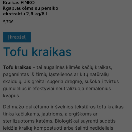
Kraikas FINKO
ilgaplaukėms su persiko
ekstraktu 2,6 kg/6 l
5,70
€
Į krepšelį
Tofu kraikas
Tofu kraikas
– tai augalinės kilmės kačių kraikas,
pagamintas iš žirnių ląstelienos ar kitų natūralių
skaidulų. Jis greitai sugeria drėgmę, sušoka į tvirtus
gumulėlius ir efektyviai neutralizuoja nemalonius
kvapus.
Dėl mažo dulkėtumo ir švelnios tekstūros tofu kraikas
tinka kačiukams, jautrioms, alergiškoms ar
sterilizuotoms katėms. Biologiškai suyranti sudėtis
leidžia kraiką kompostuoti arba šalinti nedideliais