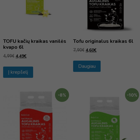
TOFU kačių kraikas vanilės
Tofu originalus kraikas 6l
kvapo 6l
4,60
€
7,90
€
4,49
€
4,99
€
Daugiau
Į krepšelį
-8%
-10%