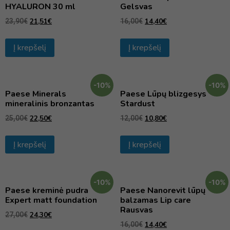
HYALURON 30 ml
Gelsvas
21,51
€
14,40
€
23,90
€
16,00
€
Į krepšelį
Į krepšelį
-10%
-10%
Paese Minerals
Paese Lūpų blizgesys
mineralinis bronzantas
Stardust
22,50
€
10,80
€
25,00
€
12,00
€
Į krepšelį
Į krepšelį
-10%
-10%
Paese kreminė pudra
Paese Nanorevit lūpų
Expert matt foundation
balzamas Lip care
Rausvas
24,30
€
27,00
€
14,40
€
16,00
€