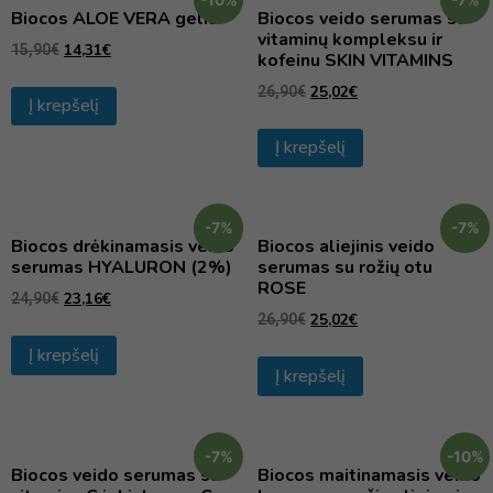
Biocos ALOE VERA gelis
Biocos veido serumas su
vitaminų kompleksu ir
14,31
€
15,90
€
kofeinu SKIN VITAMINS
25,02
€
26,90
€
Į krepšelį
Į krepšelį
-7%
-7%
Biocos drėkinamasis veido
Biocos aliejinis veido
serumas HYALURON (2%)
serumas su rožių otu
ROSE
23,16
€
24,90
€
25,02
€
26,90
€
Į krepšelį
Į krepšelį
-7%
-10%
Biocos veido serumas su
Biocos maitinamasis veido