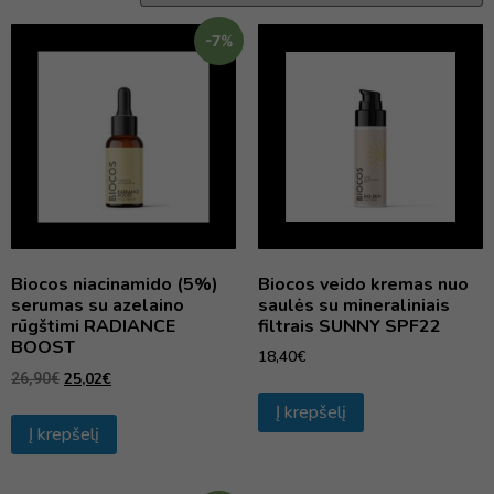
-7%
Biocos niacinamido (5%)
Biocos veido kremas nuo
serumas su azelaino
saulės su mineraliniais
rūgštimi RADIANCE
filtrais SUNNY SPF22
BOOST
18,40
€
25,02
€
26,90
€
Į krepšelį
Į krepšelį