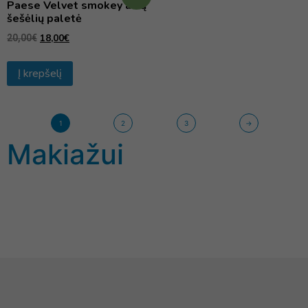
Paese Velvet smokey akių
šešėlių paletė
18,00
€
20,00
€
Į krepšelį
1
2
3
→
Makiažui