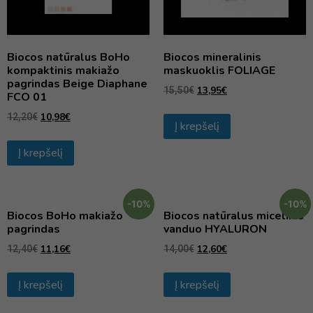
Biocos natūralus BoHo
Biocos mineralinis
kompaktinis makiažo
maskuoklis FOLIAGE
pagrindas Beige Diaphane
13,95
€
15,50
€
FCO 01
10,98
€
12,20
€
Į krepšelį
Į krepšelį
-10%
-10%
Biocos BoHo makiažo
Biocos natūralus micelinis
pagrindas
vanduo HYALURON
11,16
€
12,60
€
12,40
€
14,00
€
Į krepšelį
Į krepšelį