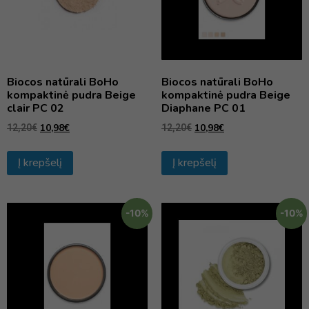
Biocos natūrali BoHo
Biocos natūrali BoHo
kompaktinė pudra Beige
kompaktinė pudra Beige
clair PC 02
Diaphane PC 01
10,98
€
10,98
€
12,20
€
12,20
€
Į krepšelį
Į krepšelį
-10%
-10%