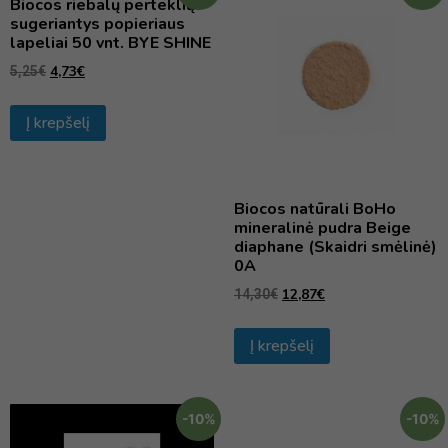
Biocos riebalų perteklių
sugeriantys popieriaus
lapeliai 50 vnt. BYE SHINE
4,73
€
5,25
€
Į krepšelį
Biocos natūrali BoHo
mineralinė pudra Beige
diaphane (Skaidri smėlinė)
0A
12,87
€
14,30
€
Į krepšelį
-10%
-10%