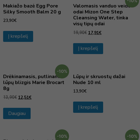
-10%
Makiažo bazė Egg Pore
Valomasis vanduo veido
Silky Smooth Balm 20 g
odai Mizon One Step
Cleansing Water, tinka
23,90
€
visų tipų odai
17,91
€
19,90
€
Į krepšelį
Į krepšelį
-10%
Drėkinamasis, putlinantis
Lūpų ir skruostų dažai
lūpų blizgis Marie Brocart
Nude 10 ml
8g
13,90
€
12,51
€
13,90
€
Į krepšelį
Daugiau
-10%
-10%