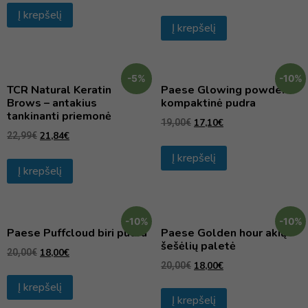
Į krepšelį
Į krepšelį
-5%
-10%
TCR Natural Keratin
Paese Glowing powder
Brows – antakius
kompaktinė pudra
tankinanti priemonė
17,10
€
19,00
€
21,84
€
22,99
€
Į krepšelį
Į krepšelį
-10%
-10%
Paese Puffcloud biri pudra
Paese Golden hour akių
šešėlių paletė
18,00
€
20,00
€
18,00
€
20,00
€
Į krepšelį
Į krepšelį