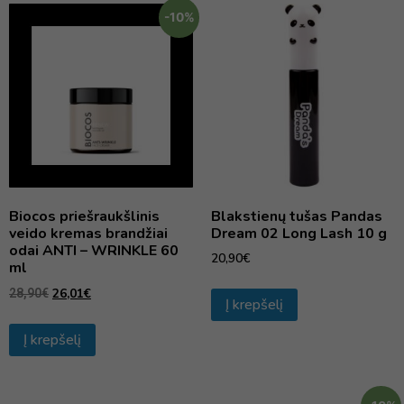
-10%
Biocos priešraukšlinis
Blakstienų tušas Pandas
veido kremas brandžiai
Dream 02 Long Lash 10 g
odai ANTI – WRINKLE 60
20,90
€
ml
26,01
€
28,90
€
Į krepšelį
Į krepšelį