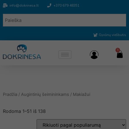
info@dokrinesa.lt
+370 679 48351
Gyvūnų viešbutis
1
Pradžia
/
Augintinių šeimininkams
/ Makiažui
Rodoma 1–51 iš 138