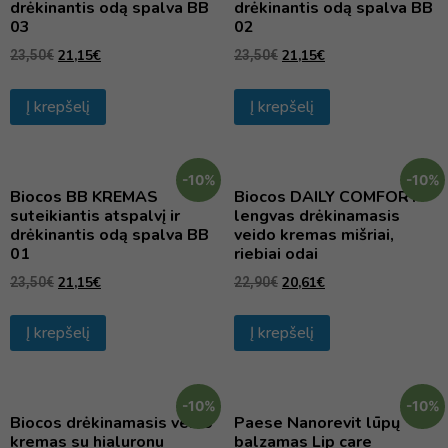
drėkinantis odą spalva BB
drėkinantis odą spalva BB
03
02
21,15
€
21,15
€
23,50
€
23,50
€
Į krepšelį
Į krepšelį
-10%
-10%
Biocos BB KREMAS
Biocos DAILY COMFORT
suteikiantis atspalvį ir
lengvas drėkinamasis
drėkinantis odą spalva BB
veido kremas mišriai,
01
riebiai odai
21,15
€
20,61
€
23,50
€
22,90
€
Į krepšelį
Į krepšelį
-10%
-10%
Biocos drėkinamasis veido
Paese Nanorevit lūpų
kremas su hialuronu
balzamas Lip care