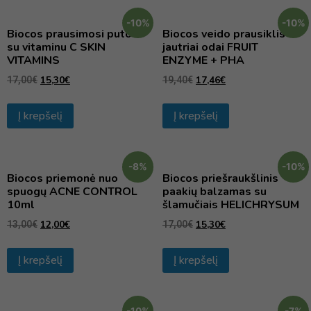
-10%
-10%
Biocos prausimosi putos
Biocos veido prausiklis
su vitaminu C SKIN
jautriai odai FRUIT
VITAMINS
ENZYME + PHA
15,30
€
17,46
€
17,00
€
19,40
€
Į krepšelį
Į krepšelį
-8%
-10%
Biocos priemonė nuo
Biocos priešraukšlinis
spuogų ACNE CONTROL
paakių balzamas su
10ml
šlamučiais HELICHRYSUM
12,00
€
15,30
€
13,00
€
17,00
€
Į krepšelį
Į krepšelį
-10%
-7%