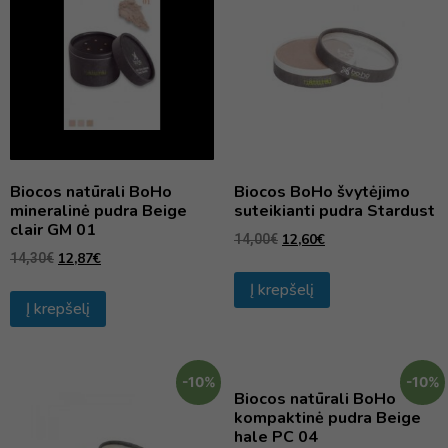
Biocos natūrali BoHo
Biocos BoHo švytėjimo
mineralinė pudra Beige
suteikianti pudra Stardust
clair GM 01
12,60
€
14,00
€
12,87
€
14,30
€
Į krepšelį
Į krepšelį
-10%
-10%
Biocos natūrali BoHo
kompaktinė pudra Beige
hale PC 04