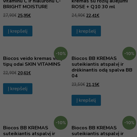
vitaminu C ir hialuronu C-
kremas su rožių aliejumi
BRIGHT MOISTURE
ROSE + Q10 30 ml
25,95
€
22,41
€
27,90
€
24,90
€
Į krepšelį
Į krepšelį
-10%
-10%
Biocos veido kremas visų
Biocos BB KREMAS
tipų odai SKIN VITAMINS
suteikiantis atspalvį ir
drėkinantis odą spalva BB
20,61
€
22,90
€
04
21,15
€
23,50
€
Į krepšelį
Į krepšelį
-10%
-10%
Biocos BB KREMAS
Biocos BB KREMAS
suteikiantis atspalvį ir
suteikiantis atspalvį ir