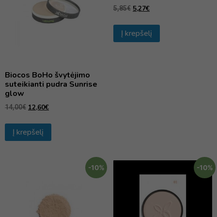
5,27
€
5,85
€
Į krepšelį
Biocos BoHo švytėjimo
suteikianti pudra Sunrise
glow
12,60
€
14,00
€
Į krepšelį
-10%
-10%