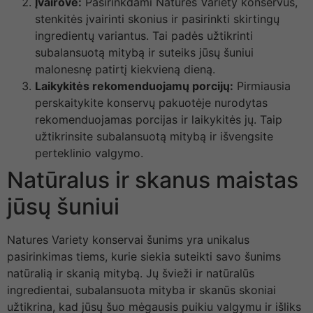
Įvairovė:
Pasirinkdami Natures Variety konservus,
stenkitės įvairinti skonius ir pasirinkti skirtingų
ingredientų variantus. Tai padės užtikrinti
subalansuotą mitybą ir suteiks jūsų šuniui
malonesnę patirtį kiekvieną dieną.
Laikykitės rekomenduojamų porcijų:
Pirmiausia
perskaitykite konservų pakuotėje nurodytas
rekomenduojamas porcijas ir laikykitės jų. Taip
užtikrinsite subalansuotą mitybą ir išvengsite
perteklinio valgymo.
Natūralus ir skanus maistas
jūsų šuniui
Natures Variety konservai šunims yra unikalus
pasirinkimas tiems, kurie siekia suteikti savo šunims
natūralią ir skanią mitybą. Jų švieži ir natūralūs
ingredientai, subalansuota mityba ir skanūs skoniai
užtikrina, kad jūsų šuo mėgausis puikiu valgymu ir išliks