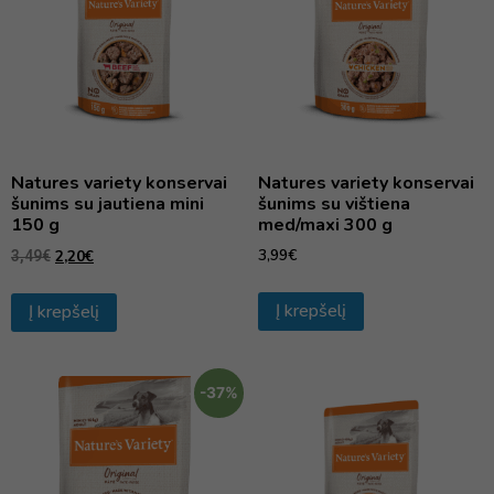
Natures variety konservai
Natures variety konservai
šunims su jautiena mini
šunims su vištiena
150 g
med/maxi 300 g
3,99
€
2,20
€
3,49
€
Į krepšelį
Į krepšelį
-37%