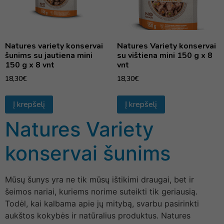
Natures variety konservai
Natures Variety konservai
šunims su jautiena mini
su vištiena mini 150 g x 8
150 g x 8 vnt
vnt
18,30
€
18,30
€
Į krepšelį
Į krepšelį
Natures Variety
konservai šunims
Mūsų šunys yra ne tik mūsų ištikimi draugai, bet ir
šeimos nariai, kuriems norime suteikti tik geriausią.
Todėl, kai kalbama apie jų mitybą, svarbu pasirinkti
aukštos kokybės ir natūralius produktus. Natures