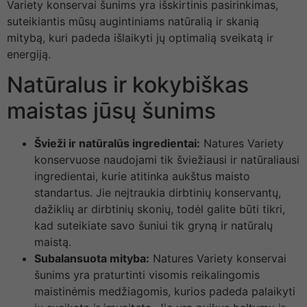
Variety konservai šunims yra išskirtinis pasirinkimas,
suteikiantis mūsų augintiniams natūralią ir skanią
mitybą, kuri padeda išlaikyti jų optimalią sveikatą ir
energiją.
Natūralus ir kokybiškas
maistas jūsų šunims
Švieži ir natūralūs ingredientai:
Natures Variety
konservuose naudojami tik šviežiausi ir natūraliausi
ingredientai, kurie atitinka aukštus maisto
standartus. Jie neįtraukia dirbtinių konservantų,
dažiklių ar dirbtinių skonių, todėl galite būti tikri,
kad suteikiate savo šuniui tik gryną ir natūralų
maistą.
Subalansuota mityba:
Natures Variety konservai
šunims yra praturtinti visomis reikalingomis
maistinėmis medžiagomis, kurios padeda palaikyti