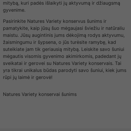
mitybą, kuri padės išlaikyti jų aktyvumą ir džiaugsmą
gyvenime.
Pasirinkite Natures Variety konservus šunims ir
pamatykite, kaip jūsų šuo mėgaujasi šviežiu ir natūraliu
maistu. Jūsų augintinis jums dėkojimą rodys aktyvumu,
žaismingumu ir šypsena, o jūs turėsite ramybę, kad
suteikiate jam tik geriausią mitybą. Leiskite savo šuniui
mėgautis visomis gyvenimo akimirkomis, padedant jų
sveikatai ir gerovei su Natures Variety konservais. Tai
yra tikrai unikalus būdas parodyti savo šuniui, kiek jums
rūpi jų laimė ir gerovė!
Natures Variety konservai šunims