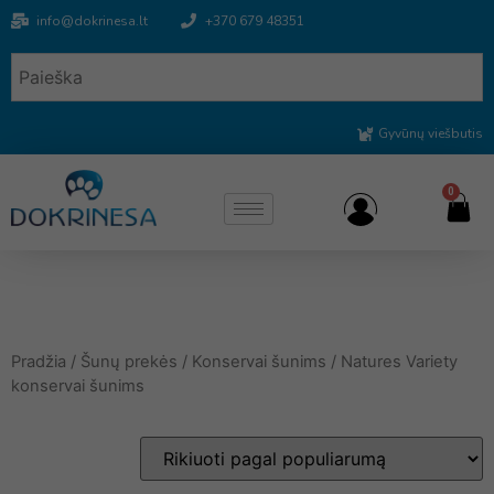
info@dokrinesa.lt
+370 679 48351
Gyvūnų viešbutis
0
Pradžia
/
Šunų prekės
/
Konservai šunims
/ Natures Variety
konservai šunims