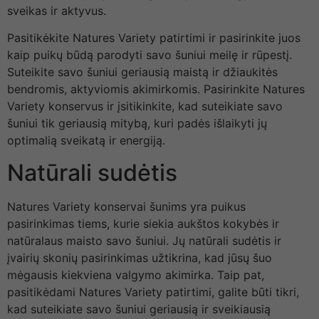
sveikas ir aktyvus.
Pasitikėkite Natures Variety patirtimi ir pasirinkite juos
kaip puikų būdą parodyti savo šuniui meilę ir rūpestį.
Suteikite savo šuniui geriausią maistą ir džiaukitės
bendromis, aktyviomis akimirkomis. Pasirinkite Natures
Variety konservus ir įsitikinkite, kad suteikiate savo
šuniui tik geriausią mitybą, kuri padės išlaikyti jų
optimalią sveikatą ir energiją.
Natūrali sudėtis
Natures Variety konservai šunims yra puikus
pasirinkimas tiems, kurie siekia aukštos kokybės ir
natūralaus maisto savo šuniui. Jų natūrali sudėtis ir
įvairių skonių pasirinkimas užtikrina, kad jūsų šuo
mėgausis kiekviena valgymo akimirka. Taip pat,
pasitikėdami Natures Variety patirtimi, galite būti tikri,
kad suteikiate savo šuniui geriausią ir sveikiausią