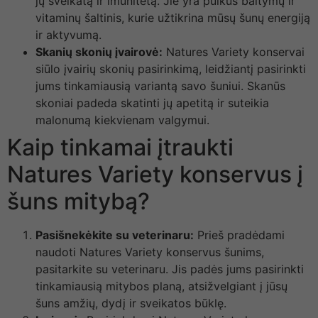
jų sveikatą ir imunitetą. Jie yra puikus baltymų ir
vitaminų šaltinis, kurie užtikrina mūsų šunų energiją
ir aktyvumą.
Skanių skonių įvairovė:
Natures Variety konservai
siūlo įvairių skonių pasirinkimą, leidžiantį pasirinkti
jums tinkamiausią variantą savo šuniui. Skanūs
skoniai padeda skatinti jų apetitą ir suteikia
malonumą kiekvienam valgymui.
Kaip tinkamai įtraukti
Natures Variety konservus į
šuns mitybą?
Pasišnekėkite su veterinaru:
Prieš pradėdami
naudoti Natures Variety konservus šunims,
pasitarkite su veterinaru. Jis padės jums pasirinkti
tinkamiausią mitybos planą, atsižvelgiant į jūsų
šuns amžių, dydį ir sveikatos būklę.