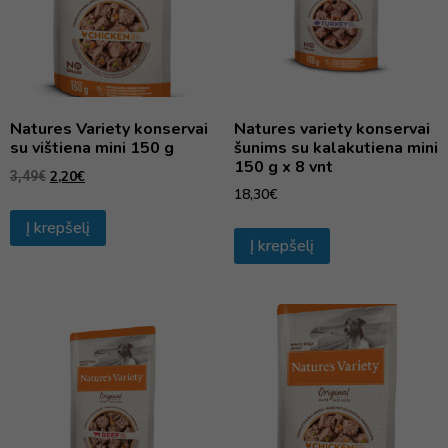
Natures Variety konservai
Natures variety konservai
su vištiena mini 150 g
šunims su kalakutiena mini
150 g x 8 vnt
2,20
€
3,49
€
18,30
€
Į krepšelį
Į krepšelį