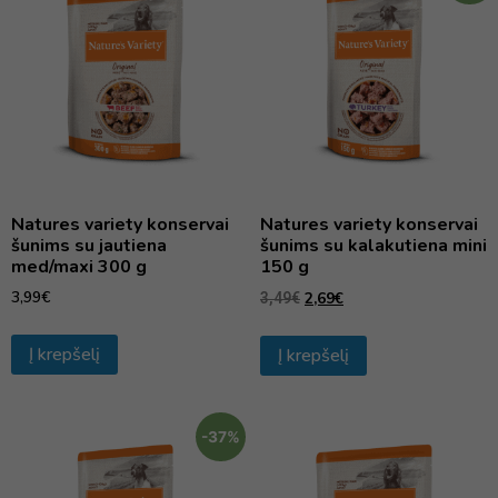
Natures variety konservai
Natures variety konservai
šunims su jautiena
šunims su kalakutiena mini
med/maxi 300 g
150 g
3,99
€
2,69
€
3,49
€
Į krepšelį
Į krepšelį
-37%