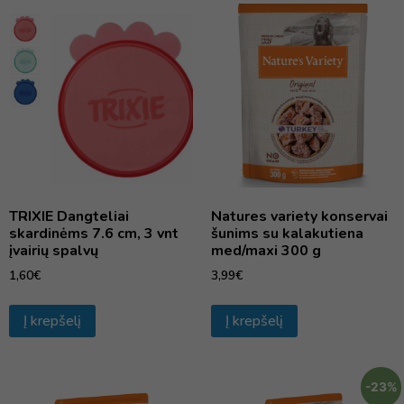
TRIXIE Dangteliai
Natures variety konservai
skardinėms 7.6 cm, 3 vnt
šunims su kalakutiena
įvairių spalvų
med/maxi 300 g
1,60
€
3,99
€
Į krepšelį
Į krepšelį
-23%