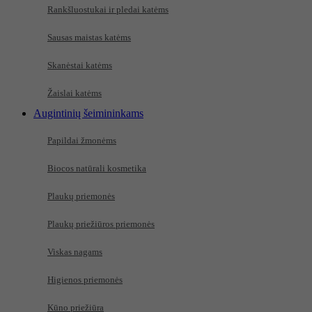
Rankšluostukai ir pledai katėms
Sausas maistas katėms
Skanėstai katėms
Žaislai katėms
Augintinių šeimininkams
Papildai žmonėms
Biocos natūrali kosmetika
Plaukų priemonės
Plaukų priežiūros priemonės
Viskas nagams
Higienos priemonės
Kūno priežiūra