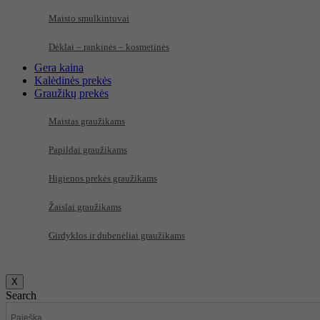
Maisto smulkintuvai
Dėklai – rankinės – kosmetinės
Gera kaina
Kalėdinės prekės
Graužikų prekės
Maistas graužikams
Papildai graužikams
Higienos prekės graužikams
Žaislai graužikams
Girdyklos ir dubenėliai graužikams
X
Search