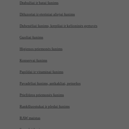
Drabužiai ir batai šunims
Difuzoriai ir eteriniai aliejai šunims
Dubenėliai šunims, krepšiai ir kelioninės gertuvės
Guoliai šunims
Higienos priemonės šunims
Konservai šunims
Papildai ir vitaminai šunims
Pavadėliai šunims, antkakliai, petnešos
Priežiūros priemonės šunims
Rankšluostukai ir pledai šunims
RAW maistas