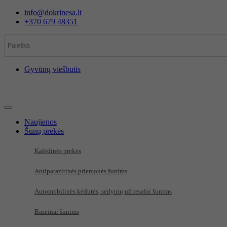
Eiti
info@dokrinesa.lt
prie
+370 679 48351
turinio
Gyvūnų viešbutis
Naujienos
Šunų prekės
Kalėdinės prekės
Antiparazitinės priemonės šunims
Automobilinės kėdutės, sėdynių užtiesalai šunims
Baseinai šunims