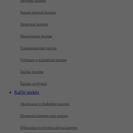
Snoodai šunims
Sausas maistas šunims
Skanėstai šunims
Skaniukinės šunims
Transportavimo narvai
Vėsinantys kilimėliai šunims
Žaislai šunims
Žaizdų gydymui
Kačių prekės
Aksesuarai ir drabužiai katėms
Priemonės katėms nuo prazitų
Difuzoriai ir eteriniai aliejai katėms