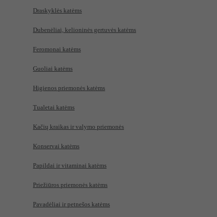
Draskyklės katėms
Dubenėliai, kelioninės gertuvės katėms
Feromonai katėms
Guoliai katėms
Higienos priemonės katėms
Tualetai katėms
Kačių kraikas ir valymo priemonės
Konservai katėms
Papildai ir vitaminai katėms
Priežiūros priemonės katėms
Pavadėliai ir petnešos katėms