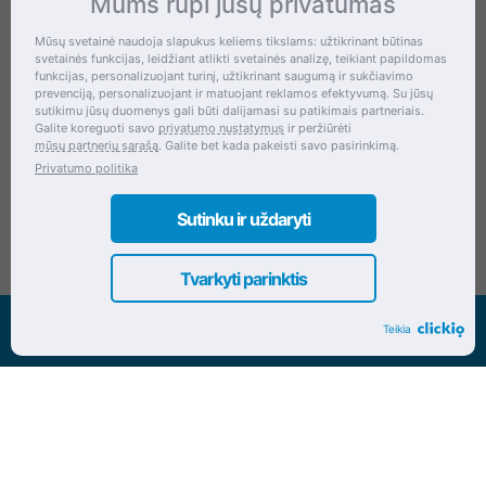
Mums rūpi jūsų privatumas
Kontaktai
Mūsų svetainė naudoja slapukus keliems tikslams: užtikrinant būtinas
svetainės funkcijas, leidžiant atlikti svetainės analizę, teikiant papildomas
Šventupės g. 28, Kaunas, Lietuva
funkcijas, personalizuojant turinį, užtikrinant saugumą ir sukčiavimo
prevenciją, personalizuojant ir matuojant reklamos efektyvumą. Su jūsų
+370 (672) 27 650
sutikimu jūsų duomenys gali būti dalijamasi su patikimais partneriais.
Galite koreguoti savo
privatumo nustatymus
ir peržiūrėti
info@dokrinesa.lt
mūsų partnerių sąrašą
. Galite bet kada pakeisti savo pasirinkimą.
Privatumo politika
MB PETHOMEPEOPLE
Įmonės kodas: 305695822
Sutinku ir uždaryti
Tvarkyti parinktis
Visos teisės saugomos www.dokrinesa.lt
Teikia