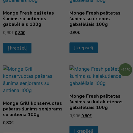
Monge Fresh paštetas
Monge Fresh paštetas
šunims su antienos
šunims su ėrienos
gabalėliais 100g
gabalėliais 100g
0,90
€
0,80
€
0,90
€
Į krepšelį
Į krepšelį
-11%
Monge Fresh paštetas
šunims su kalakutienos
Monge Grill konservuotas
gabalėliais 100g
pašaras šunims senjorams
su antiena 100g
0,80
€
0,90
€
0,80
€
Į krepšelį