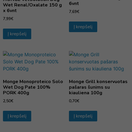
6vnt
Wet Renal/Oxalate 150 g
x 6vnt
7,69
€
7,99
€
Į krepšelį
Į krepšelį
Monge Monoproteico Solo
Monge Grill konservuotas
Wet Dog Pate 100%
pašaras šunims su
PORK 400g
kiauliena 100g
2,50
€
0,70
€
Į krepšelį
Į krepšelį