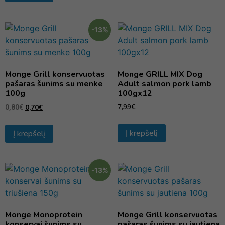
-13%
Monge Grill konservuotas
Monge GRILL MIX Dog
pašaras šunims su menke
Adult salmon pork lamb
100g
100gx12
7,99
€
0,70
€
0,80
€
Į krepšelį
Į krepšelį
-13%
Monge Monoprotein
Monge Grill konservuotas
konservai šunims su
pašaras šunims su jautiena