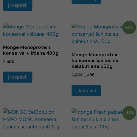
Į krepšelį
-4%
Monge Monoprotein
konservai vištiena 400g
Monge Monoprotein
konservai šunims su
2,50
€
kalakutiena 150g
1,49
€
1,55
€
Į krepšelį
Į krepšelį
-11%