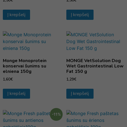
2,50
€
2,50
€
Į krepšelį
Į krepšelį
Monge Monoprotein
MONGE VetSolution Dog
konservai šunims su
Wet Gastrointestinal Low
elniena 150g
Fat 150 g
1,60
€
1,29
€
Į krepšelį
Į krepšelį
-11%