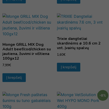
Trixie dangteliai
skardinėms ø 10.6 cm 2
Monge GRILL MIX Dog
vnt. įvairių spalvų
Adult beef/cod/chicken su
jautiena, žuvimi ir vištiena
1,60
€
100gx12
7,99
€
Į krepšelį
Į krepšelį
-8%