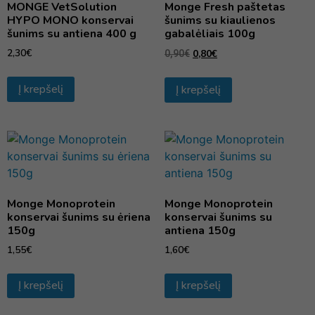
MONGE VetSolution
Monge Fresh paštetas
HYPO MONO konservai
šunims su kiaulienos
šunims su antiena 400 g
gabalėliais 100g
2,30
€
0,80
€
0,90
€
Į krepšelį
Į krepšelį
Monge Monoprotein
Monge Monoprotein
konservai šunims su ėriena
konservai šunims su
150g
antiena 150g
1,55
€
1,60
€
Į krepšelį
Į krepšelį