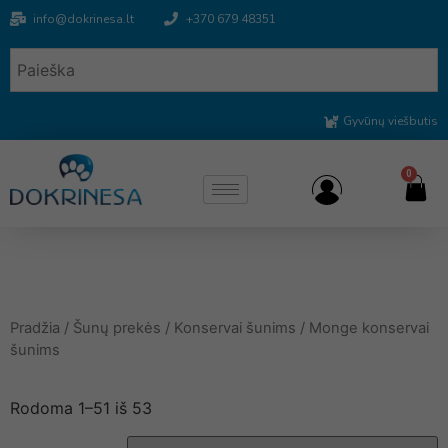
info@dokrinesa.lt
+370 679 48351
Gyvūnų viešbutis
0
Pradžia
/
Šunų prekės
/
Konservai šunims
/ Monge konservai
šunims
Rodoma 1–51 iš 53