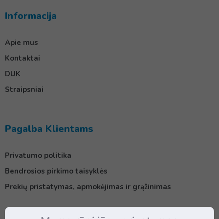
Informacija
Apie mus
Kontaktai
DUK
Straipsniai
Pagalba Klientams
Privatumo politika
Bendrosios pirkimo taisyklės
Prekių pristatymas, apmokėjimas ir grąžinimas