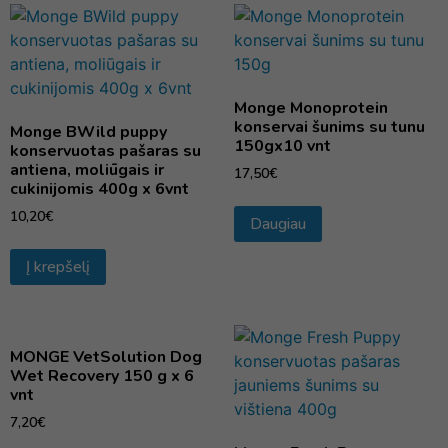
Monge Monoprotein
konservai šunims su tunu
Monge BWild puppy
150gx10 vnt
konservuotas pašaras su
antiena, moliūgais ir
17,50
€
cukinijomis 400g x 6vnt
10,20
€
Daugiau
Į krepšelį
MONGE VetSolution Dog
Wet Recovery 150 g x 6
vnt
7,20
€