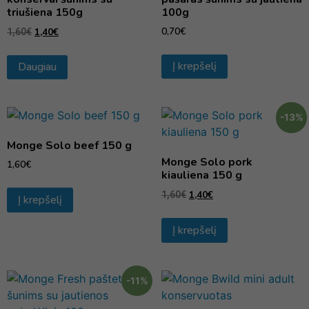
triušiena 150g
100g
0,70
€
1,40
€
1,60
€
Į krepšelį
Daugiau
-13%
Monge Solo beef 150 g
Monge Solo pork
1,60
€
kiauliena 150 g
1,40
€
1,60
€
Į krepšelį
Į krepšelį
-11%