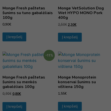
Monge Fresh paštetas
Monge VetSolution Dog
šunims su tuno gabalėliais
Wet HYPO MONO Pork
100g
400g
0,90
€
2,30
€
2,50
€
Į krepšelį
Į krepšelį
-11%
Monge Fresh paštetas
Monge Monoprotein
šunims su menkės
konservai šunims su
gabalėliais 100g
vištiena 150g
1,55
€
0,80
€
0,90
€
Į krepšelį
Į krepšelį