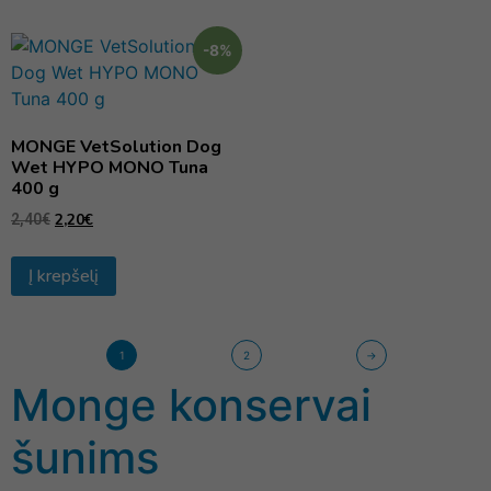
-8%
MONGE VetSolution Dog
Wet HYPO MONO Tuna
400 g
2,20
€
2,40
€
Į krepšelį
1
2
→
Monge konservai
šunims