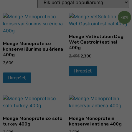
-8%
Monge VetSolution Dog
Wet Gastrointestinal
Monge Monoproteico
400g
konservai šunims su ėriena
400g
2,30
€
2,49
€
2,60
€
Į krepšelį
Į krepšelį
Monge Monoproteico solo
Monge Monoprotein
turkey 400g
konservai antiena 400g