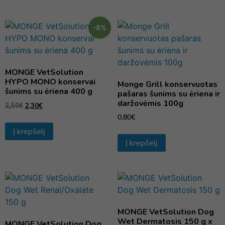
-8%
MONGE VetSolution
HYPO MONO konservai
Monge Grill konservuotas
šunims su ėriena 400 g
pašaras šunims su ėriena ir
daržovėmis 100g
2,30
€
2,50
€
0,80
€
Į krepšelį
Į krepšelį
MONGE VetSolution Dog
Wet Dermatosis 150 g x
MONGE VetSolution Dog