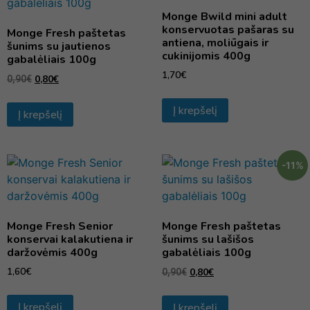
Monge Bwild mini adult
konservuotas pašaras su
Monge Fresh paštetas
antiena, moliūgais ir
šunims su jautienos
cukinijomis 400g
gabalėliais 100g
1,70
€
0,80
€
0,90
€
Į krepšelį
Į krepšelį
-11%
Monge Fresh Senior
Monge Fresh paštetas
konservai kalakutiena ir
šunims su lašišos
daržovėmis 400g
gabalėliais 100g
1,60
€
0,80
€
0,90
€
Į krepšelį
Į krepšelį