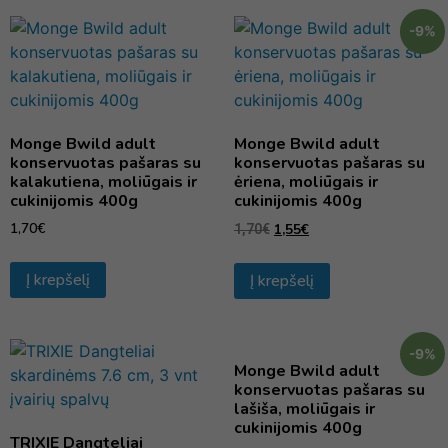
-9%
Monge Bwild adult
Monge Bwild adult
konservuotas pašaras su
konservuotas pašaras su
kalakutiena, moliūgais ir
ėriena, moliūgais ir
cukinijomis 400g
cukinijomis 400g
1,70
€
1,55
€
1,70
€
Į krepšelį
Į krepšelį
-9%
Monge Bwild adult
konservuotas pašaras su
lašiša, moliūgais ir
cukinijomis 400g
TRIXIE Dangteliai