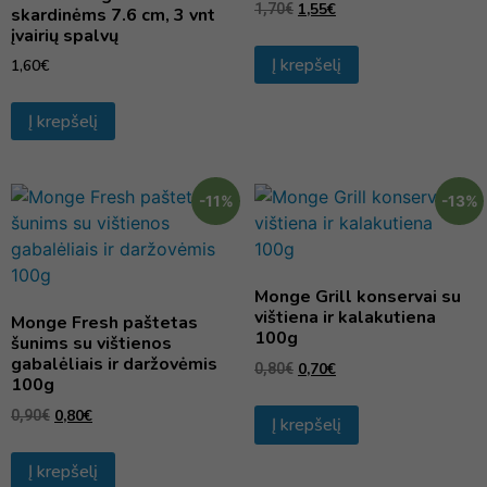
1,55
€
1,70
€
skardinėms 7.6 cm, 3 vnt
įvairių spalvų
Į krepšelį
1,60
€
Į krepšelį
-11%
-13%
Monge Grill konservai su
vištiena ir kalakutiena
Monge Fresh paštetas
100g
šunims su vištienos
gabalėliais ir daržovėmis
0,70
€
0,80
€
100g
0,80
€
0,90
€
Į krepšelį
Į krepšelį