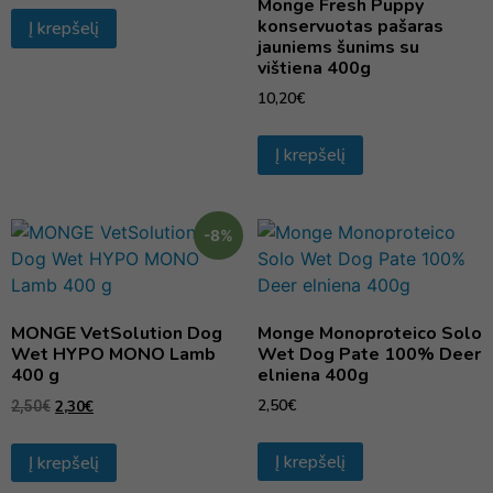
Monge Fresh Puppy
konservuotas pašaras
Į krepšelį
jauniems šunims su
vištiena 400g
10,20
€
Į krepšelį
-8%
MONGE VetSolution Dog
Monge Monoproteico Solo
Wet HYPO MONO Lamb
Wet Dog Pate 100% Deer
400 g
elniena 400g
2,50
€
2,30
€
2,50
€
Į krepšelį
Į krepšelį