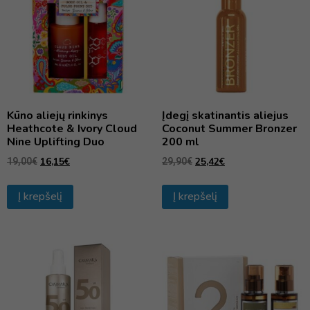
Kūno aliejų rinkinys
Įdegį skatinantis aliejus
Heathcote & Ivory Cloud
Coconut Summer Bronzer
Nine Uplifting Duo
200 ml
16,15
€
25,42
€
19,00
€
29,90
€
Į krepšelį
Į krepšelį