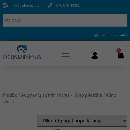
info@dokrinesa.lt
+370 679 48351
Gyvūnų viešbutis
0
Pradžia
/
Augintinių šeimininkams
/
Kūno priežiūra
/ Kūno
aliejai