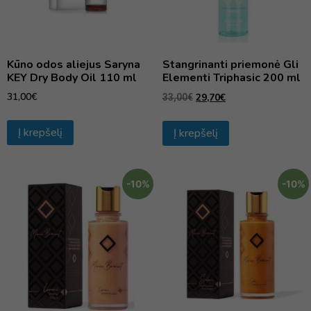
Kūno odos aliejus Saryna
Stangrinanti priemonė Gli
KEY Dry Body Oil 110 ml
Elementi Triphasic 200 ml
31,00
€
29,70
€
33,00
€
Į krepšelį
Į krepšelį
-10%
-10%