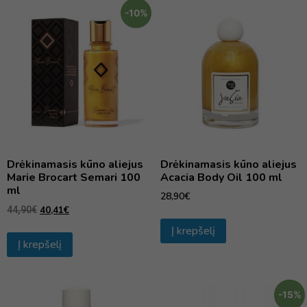
-10%
Drėkinamasis kūno aliejus
Drėkinamasis kūno aliejus
Marie Brocart Semari 100
Acacia Body Oil 100 ml
ml
28,90
€
40,41
€
44,90
€
Į krepšelį
Į krepšelį
-15%