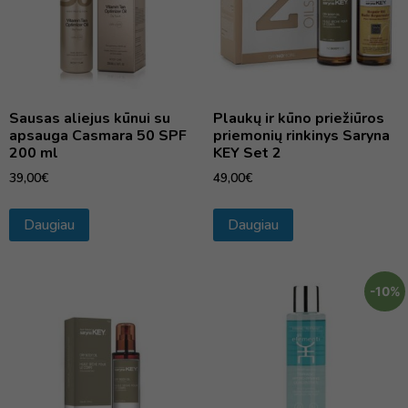
Sausas aliejus kūnui su
Plaukų ir kūno priežiūros
apsauga Casmara 50 SPF
priemonių rinkinys Saryna
200 ml
KEY Set 2
39,00
€
49,00
€
Daugiau
Daugiau
-10%