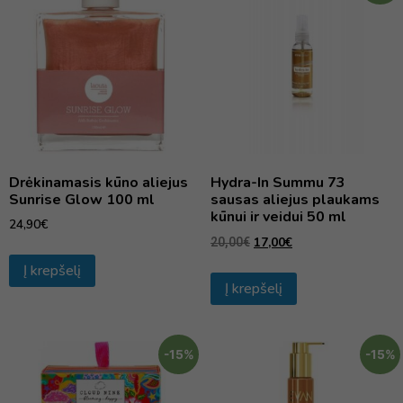
Drėkinamasis kūno aliejus
Hydra-In Summu 73
Sunrise Glow 100 ml
sausas aliejus plaukams
kūnui ir veidui 50 ml
24,90
€
17,00
€
20,00
€
Į krepšelį
Į krepšelį
-15%
-15%