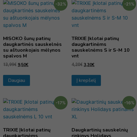
-32%
-21%
MISOKO šunų patinų
TRIXIE Įklotai patinų
daugkartinės sauskelnės
daugkartinėms
su aštuonkojais mėlynos
sauskelnėms S ir S-M 10
spalvos M
vnt
9,50
€
3,30
€
13,99
€
4,20
€
Daugiau
Į krepšelį
-17%
-16%
TRIXIE Įklotai patinų
Daugkartinių sauskelnių
daugkartinėms
rinkinys Holidays