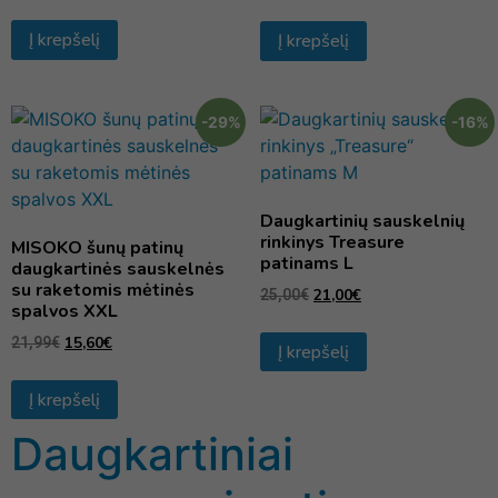
Į krepšelį
Į krepšelį
-29%
-16%
Daugkartinių sauskelnių
rinkinys Treasure
MISOKO šunų patinų
patinams L
daugkartinės sauskelnės
su raketomis mėtinės
21,00
€
25,00
€
spalvos XXL
15,60
€
21,99
€
Į krepšelį
Į krepšelį
Daugkartiniai