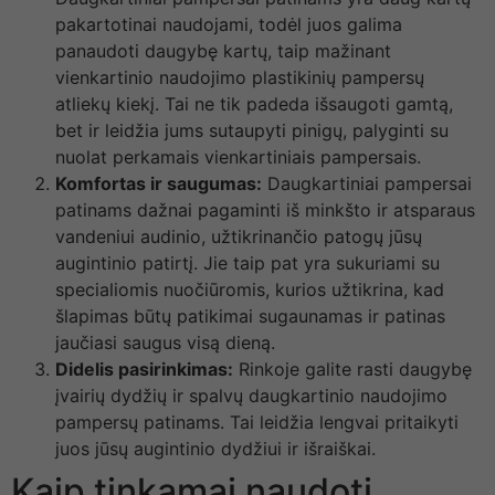
pakartotinai naudojami, todėl juos galima
panaudoti daugybę kartų, taip mažinant
vienkartinio naudojimo plastikinių pampersų
atliekų kiekį. Tai ne tik padeda išsaugoti gamtą,
bet ir leidžia jums sutaupyti pinigų, palyginti su
nuolat perkamais vienkartiniais pampersais.
Komfortas ir saugumas:
Daugkartiniai pampersai
patinams dažnai pagaminti iš minkšto ir atsparaus
vandeniui audinio, užtikrinančio patogų jūsų
augintinio patirtį. Jie taip pat yra sukuriami su
specialiomis nuočiūromis, kurios užtikrina, kad
šlapimas būtų patikimai sugaunamas ir patinas
jaučiasi saugus visą dieną.
Didelis pasirinkimas:
Rinkoje galite rasti daugybę
įvairių dydžių ir spalvų daugkartinio naudojimo
pampersų patinams. Tai leidžia lengvai pritaikyti
juos jūsų augintinio dydžiui ir išraiškai.
Kaip tinkamai naudoti