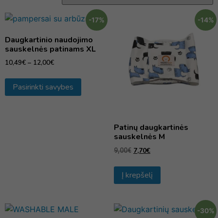
-17%
-14%
Daugkartinio naudojimo
sauskelnės patinams XL
10,49
€
–
12,00
€
Pasirinkti savybes
Patinų daugkartinės
sauskelnės M
7,70
€
9,00
€
Į krepšelį
-30%