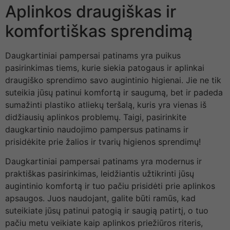
Aplinkos draugiškas ir
komfortiškas sprendimą
Daugkartiniai pampersai patinams yra puikus
pasirinkimas tiems, kurie siekia patogaus ir aplinkai
draugiško sprendimo savo augintinio higienai. Jie ne tik
suteikia jūsų patinui komfortą ir saugumą, bet ir padeda
sumažinti plastiko atliekų teršalą, kuris yra vienas iš
didžiausių aplinkos problemų. Taigi, pasirinkite
daugkartinio naudojimo pampersus patinams ir
prisidėkite prie žalios ir tvarių higienos sprendimų!
Daugkartiniai pampersai patinams yra modernus ir
praktiškas pasirinkimas, leidžiantis užtikrinti jūsų
augintinio komfortą ir tuo pačiu prisidėti prie aplinkos
apsaugos. Juos naudojant, galite būti ramūs, kad
suteikiate jūsų patinui patogią ir saugią patirtį, o tuo
pačiu metu veikiate kaip aplinkos priežiūros riteris,