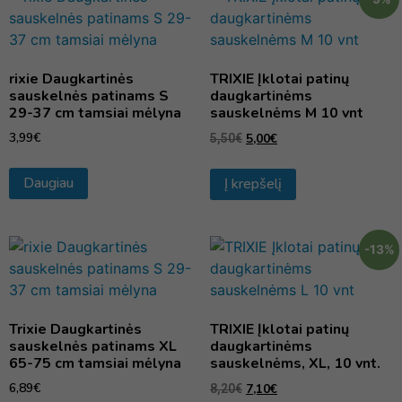
rixie Daugkartinės
TRIXIE Įklotai patinų
sauskelnės patinams S
daugkartinėms
29-37 cm tamsiai mėlyna
sauskelnėms M 10 vnt
3,99
€
5,00
€
5,50
€
Daugiau
Į krepšelį
-13%
Trixie Daugkartinės
TRIXIE Įklotai patinų
sauskelnės patinams XL
daugkartinėms
65-75 cm tamsiai mėlyna
sauskelnėms, XL, 10 vnt.
6,89
€
7,10
€
8,20
€