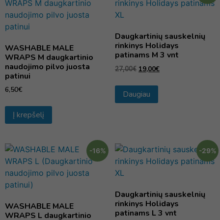
Daugkartinių sauskelnių
rinkinys Holidays
WASHABLE MALE
patinams M 3 vnt
WRAPS M daugkartinio
naudojimo pilvo juosta
19,00
€
27,00
€
patinui
6,50
€
Daugiau
Į krepšelį
-16%
-29%
Daugkartinių sauskelnių
rinkinys Holidays
WASHABLE MALE
patinams L 3 vnt
WRAPS L daugkartinio