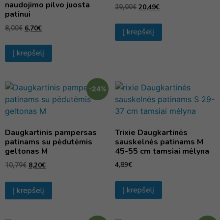
naudojimo pilvo juosta
20,49
€
29,00
€
patinui
6,70
€
8,00
€
Į krepšelį
Į krepšelį
-24%
Daugkartinis pampersas
Trixie Daugkartinės
patinams su pėdutėmis
sauskelnės patinams M
geltonas M
45-55 cm tamsiai mėlyna
4,89
€
8,20
€
10,79
€
Į krepšelį
Į krepšelį