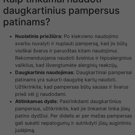
daugkartinius pampersus
patinams?
Nuolatinis priežiūra:
Po kiekvieno naudojimo
svarbu nuvalyti ir nuplauti pampersą, kad jis būtų
visiškai švarus ir paruoštas kitam naudojimui.
Rekomenduojama naudoti švelnius ir hipoalerginius
valiklius, kad išvengtumėte alerginių reakcijų.
Daugkartinis naudojimas:
Daugkartiniai pampersai
patinams yra sukurti daugybę kartų naudoti.
Užtikrinkite, kad pampersas būtų sausas ir švarus
prieš vėl jį naudodami.
Atitinkamas dydis:
Pasirinkdami daugkartinius
pampersus, užtikrinkite, kad jie tinkamai tinka jūsų
patino dydžiui. Per didelis ar per mažas pampersas
gali sukelti nepatogumų ir sutrikdyti jūsų augintinio
judėjimą.