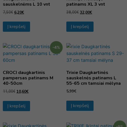
sauskelnėms L 10 vnt
patinams XL 3 vnt
6,20
€
32,00
€
7,50
€
38,00
€
Į krepšelį
Į krepšelį
-4%
CROCI daugkartinis
Trixie Daugkartinės
pampersas patinams M
sauskelnės patinams L
40-50cm
55-65 cm tamsiai mėlyna
5,99
€
10,60
€
11,00
€
Į krepšelį
Į krepšelį
-9%