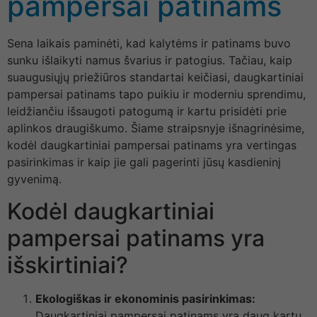
pampersai patinams
Sena laikais paminėti, kad kalytėms ir patinams buvo
sunku išlaikyti namus švarius ir patogius. Tačiau, kaip
suaugusiųjų priežiūros standartai keičiasi, daugkartiniai
pampersai patinams tapo puikiu ir moderniu sprendimu,
leidžiančiu išsaugoti patogumą ir kartu prisidėti prie
aplinkos draugiškumo. Šiame straipsnyje išnagrinėsime,
kodėl daugkartiniai pampersai patinams yra vertingas
pasirinkimas ir kaip jie gali pagerinti jūsų kasdieninį
gyvenimą.
Kodėl daugkartiniai
pampersai patinams yra
išskirtiniai?
Ekologiškas ir ekonominis pasirinkimas:
Daugkartiniai pampersai patinams yra daug kartų