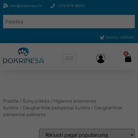
info@dokrinesa.lt
+370 679 48351
Gyvūnų viešbutis
0
Pradžia
/
Šunų prekės
/
Higienos priemonės
šunims
/
Daugkartiniai pampersai šunims
/ Daugkartiniai
pampersai patinams