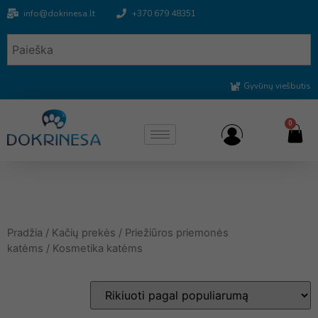
info@dokrinesa.lt
+370 679 48351
Gyvūnų viešbutis
0
Pradžia
/
Kačių prekės
/
Priežiūros priemonės
katėms
/ Kosmetika katėms