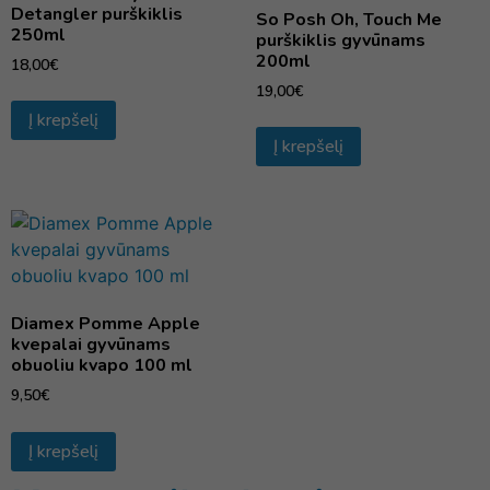
Detangler purškiklis
So Posh Oh, Touch Me
250ml
purškiklis gyvūnams
200ml
18,00
€
19,00
€
Į krepšelį
Į krepšelį
Diamex Pomme Apple
kvepalai gyvūnams
obuoliu kvapo 100 ml
9,50
€
Į krepšelį