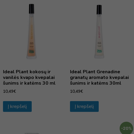
Ideal Plant kokosų ir
Ideal Plant Grenadine
vanilės kvapo kvepalai
granatų aromato kvepalai
šunims ir katėms 30 ml
šunims ir katėms 30ml
10,49
€
10,49
€
Į krepšelį
Į krepšelį
-20%