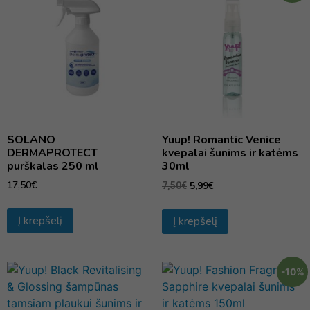
SOLANO
Yuup! Romantic Venice
DERMAPROTECT
kvepalai šunims ir katėms
purškalas 250 ml
30ml
17,50
€
5,99
€
7,50
€
Į krepšelį
Į krepšelį
-10%