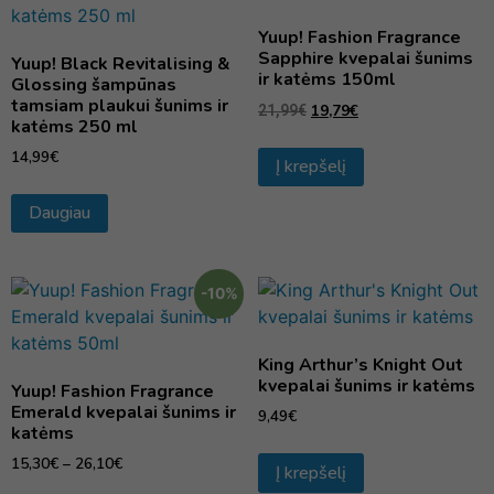
Yuup! Fashion Fragrance
Sapphire kvepalai šunims
Yuup! Black Revitalising &
ir katėms 150ml
Glossing šampūnas
tamsiam plaukui šunims ir
19,79
€
21,99
€
katėms 250 ml
14,99
€
Į krepšelį
Daugiau
-10%
King Arthur’s Knight Out
kvepalai šunims ir katėms
Yuup! Fashion Fragrance
Emerald kvepalai šunims ir
9,49
€
katėms
15,30
€
–
26,10
€
Į krepšelį