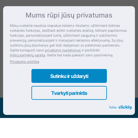
Mums rūpi jūsų privatumas
Kontaktai
Mūsų svetainė naudoja slapukus keliems tikslams: užtikrinant būtinas
svetainės funkcijas, leidžiant atlikti svetainės analizę, teikiant papildomas
Šventupės g. 28, Kaunas, Lietuva
funkcijas, personalizuojant turinį, užtikrinant saugumą ir sukčiavimo
prevenciją, personalizuojant ir matuojant reklamos efektyvumą. Su jūsų
+370 (672) 27 650
sutikimu jūsų duomenys gali būti dalijamasi su patikimais partneriais.
Galite koreguoti savo
privatumo nustatymus
ir peržiūrėti
info@dokrinesa.lt
mūsų partnerių sąrašą
. Galite bet kada pakeisti savo pasirinkimą.
Privatumo politika
MB PETHOMEPEOPLE
Įmonės kodas: 305695822
Sutinku ir uždaryti
Tvarkyti parinktis
Visos teisės saugomos www.dokrinesa.lt
Teikia