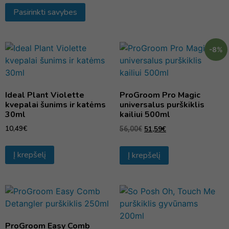
Pasirinkti savybes
-8%
Ideal Plant Violette
ProGroom Pro Magic
kvepalai šunims ir katėms
universalus purškiklis
30ml
kailiui 500ml
10,49
€
51,59
€
56,00
€
Į krepšelį
Į krepšelį
ProGroom Easy Comb