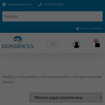
info@dokrinesa.lt
+370 679 48351
Gyvūnų viešbutis
0
Pradžia
/
Kačių prekės
/
Konservai katėms
/ Monge konservaI
katėms