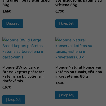
and green peas Sterilised
sterilizuotoms katėms su
80g
vištiena 85g
1,55
€
0,70
€
Daugiau
Į krepšelį
Monge BWild Large
Monge Natural konservai
Breed keptas paštetas
katėms su tunais, vištiena
katėms su buivoliena ir
ir krevetėmis 80 g
daržovėmis
1,50
€
0,97
€
Į krepšelį
Į krepšelį