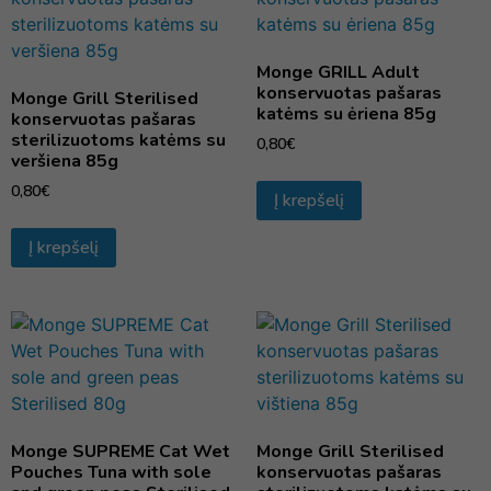
Monge GRILL Adult
konservuotas pašaras
Monge Grill Sterilised
katėms su ėriena 85g
konservuotas pašaras
sterilizuotoms katėms su
0,80
€
veršiena 85g
0,80
€
Į krepšelį
Į krepšelį
Monge SUPREME Cat Wet
Monge Grill Sterilised
Pouches Tuna with sole
konservuotas pašaras