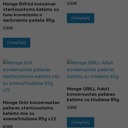
Monge BWild konservai
0,90
€
sterilizuotoms katėms su
tunu krevetėmis ir
Į krepšelį
daržovėmis padaže 85g
0,90
€
Į krepšelį
Monge GRILL Adult
konservuotas pašaras
katėms su triušiena 85g
Monge Grill konservuotas
pašaras sterilizuotoms
0,80
€
katėms mix su
aviena/triušiena 85g x12
Į krepšelį
8,59
€