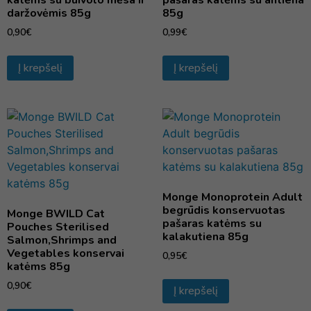
katėms su buivolo mėsa ir
pašaras katėms su antiena
daržovėmis 85g
85g
0,90
€
0,99
€
Į krepšelį
Į krepšelį
Monge Monoprotein Adult
begrūdis konservuotas
Monge BWILD Cat
pašaras katėms su
Pouches Sterilised
kalakutiena 85g
Salmon,Shrimps and
Vegetables konservai
0,95
€
katėms 85g
0,90
€
Į krepšelį