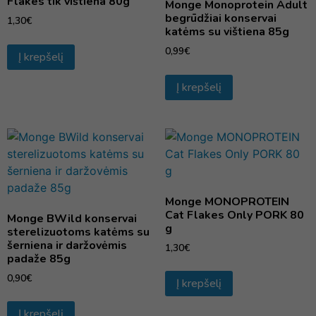
Flakes tik vištiena 80g
Monge Monoprotein Adult
begrūdžiai konservai
1,30
€
katėms su vištiena 85g
0,99
€
Į krepšelį
Į krepšelį
Monge MONOPROTEIN
Cat Flakes Only PORK 80
Monge BWild konservai
g
sterelizuotoms katėms su
šerniena ir daržovėmis
1,30
€
padaže 85g
0,90
€
Į krepšelį
Į krepšelį