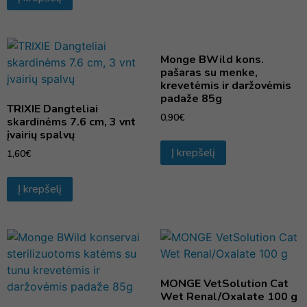
Monge BWild kons.
pašaras su menke,
krevetėmis ir daržovėmis
padaže 85g
TRIXIE Dangteliai
0,90
€
skardinėms 7.6 cm, 3 vnt
įvairių spalvų
Į krepšelį
1,60
€
Į krepšelį
MONGE VetSolution Cat
Wet Renal/Oxalate 100 g