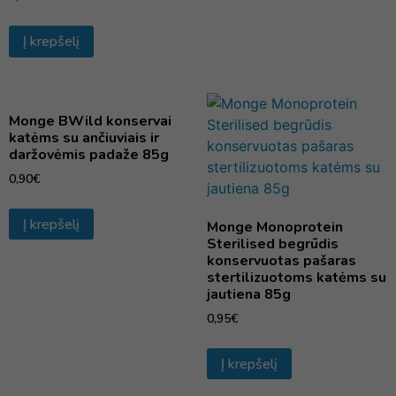
Į krepšelį
Monge BWild konservai
katėms su ančiuviais ir
daržovėmis padaže 85g
0,90
€
Į krepšelį
Monge Monoprotein
Sterilised begrūdis
konservuotas pašaras
stertilizuotoms katėms su
jautiena 85g
0,95
€
Į krepšelį