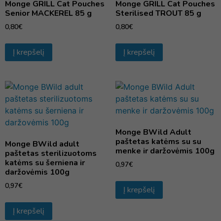
Monge GRILL Cat Pouches
Monge GRILL Cat Pouches
Senior MACKEREL 85 g
Sterilised TROUT 85 g
0,80
€
0,80
€
Į krepšelį
Į krepšelį
Monge BWild Adult
paštetas katėms su su
Monge BWild adult
menke ir daržovėmis 100g
paštetas sterilizuotoms
katėms su šerniena ir
0,97
€
daržovėmis 100g
0,97
€
Į krepšelį
Į krepšelį