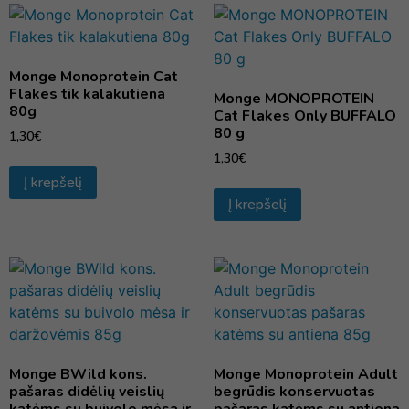
Monge Monoprotein Cat
Flakes tik kalakutiena
Monge MONOPROTEIN
80g
Cat Flakes Only BUFFALO
80 g
1,30
€
1,30
€
Į krepšelį
Į krepšelį
Monge BWild kons.
Monge Monoprotein Adult
pašaras didėlių veislių
begrūdis konservuotas