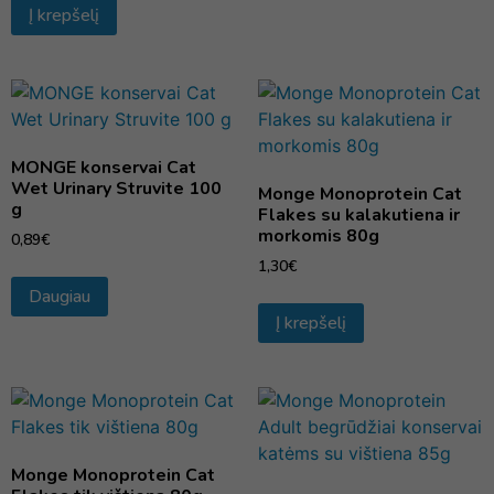
Į krepšelį
MONGE konservai Cat
Wet Urinary Struvite 100
Monge Monoprotein Cat
g
Flakes su kalakutiena ir
morkomis 80g
0,89
€
1,30
€
Daugiau
Į krepšelį
Monge Monoprotein Cat