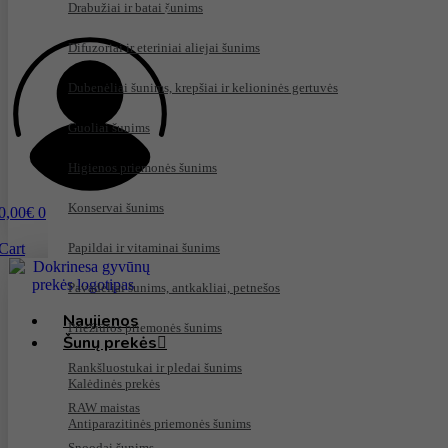
Drabužiai ir batai šunims
Difuzoriai ir eteriniai aliejai šunims
Dubenėliai šunims, krepšiai ir kelioninės gertuvės
Guoliai šunims
Higienos priemonės šunims
Konservai šunims
0,00
€
0
Cart
Papildai ir vitaminai šunims
Pavadėliai šunims, antkakliai, petnešos
Naujienos
Priežiūros priemonės šunims
Šunų prekės
Rankšluostukai ir pledai šunims
Kalėdinės prekės
RAW maistas
Antiparazitinės priemonės šunims
Snoodai šunims