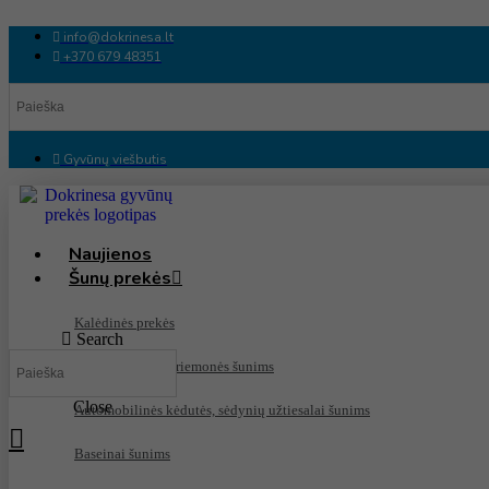
Eiti
prie
info@dokrinesa.lt
turinio
+370 679 48351
Gyvūnų viešbutis
Naujienos
Šunų prekės
Kalėdinės prekės
Search
Antiparazitinės priemonės šunims
Close
Automobilinės kėdutės, sėdynių užtiesalai šunims
Baseinai šunims