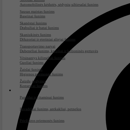
Automobilinės kėdutės, sėdynių užtiesalai šunims
Sausas maistas šunims
Baseinai šunims
Skanėstai šunims
Drabužiai ir batai šunims
Skaniukinės šunims
Difuzoriai ir eteriniai aliejai šunims
Transportavimo narvai
Dubenėliai šunims, krepšiai ir kelioninės gertuvės
Vėsinantys kilimėliai šunims
Guoliai šunims
Žaislai šunims
Higienos priemonės šunims
Žaizdų gydymui
Konservai šunims
Kačių prekės
Papildai ir vitaminai šunims
Pavadėliai šunims, antkakliai, petnešos
Aksesuarai ir drabužiai katėms
Priemonės katėms nuo prazitų
Priežiūros priemonės šunims