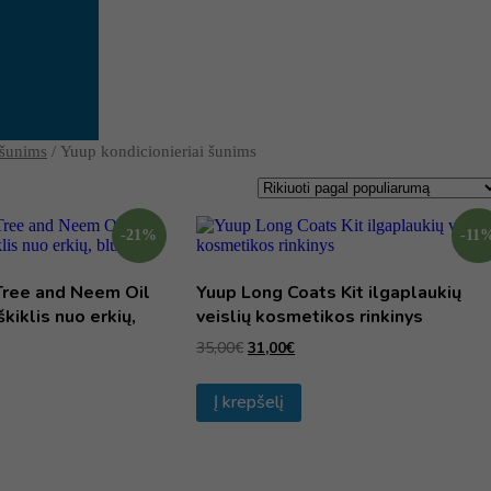
 šunims
/ Yuup kondicionieriai šunims
-21%
-11
ree and Neem Oil
Yuup Long Coats Kit ilgaplaukių
kiklis nuo erkių,
veislių kosmetikos rinkinys
35,00
€
31,00
€
Į krepšelį