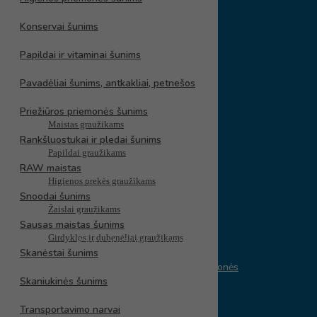
Viskas nagams
Dėklai – rankinės – kosmetinės
Konservai šunims
Higienos priemonės
Papildai ir vitaminai šunims
Kūno priežiūra
Gera kaina
Kalėdinės prekės
Pavadėliai šunims, antkakliai, petnešos
Kvepalai – kvapai
Graužikų prekės
Priežiūros priemonės šunims
Skalbinių priežiūros priemonės
Maistas graužikams
Rankšluostukai ir pledai šunims
Makiažui
Papildai graužikams
Vyrams
RAW maistas
Higienos prekės graužikams
Peniuarai – prijuostės
Snoodai šunims
Žaislai graužikams
Veido priežiūra
Sausas maistas šunims
Girdyklos ir dubenėliai graužikams
Rankų priežiūros priemonės
Skanėstai šunims
Vaikų ir kūdikių priežiūros priemonės
Skaniukinės šunims
X
Pėdų priežiūros priemonės
Transportavimo narvai