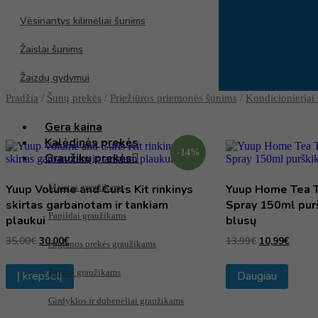
Buitinė technika
Vėsinantys kilimėliai šunims
Smulki virtuvės įranga
Žaislai šunims
Maisto smulkintuvai
Žaizdų gydymui
Dėklai – rankinės – kosmetinės
Pradžia
/
Šunų prekės
/
Priežiūros priemonės šunims
/
Kondicionieriai
Gera kaina
Kalėdinės prekės
-14%
Graužikų prekės
Yuup Volume and Curls Kit rinkinys
Yuup Home Tea T
Maistas graužikams
skirtas garbanotam ir tankiam
Spray 150ml purš
Papildai graužikams
plaukui
blusų
35,00
€
30,00
€
13,99
€
10,99
€
Higienos prekės graužikams
Žaislai graužikams
Į krepšelį
Daugiau
Girdyklos ir dubenėliai graužikams