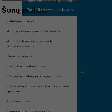
Kūno priežiūra
Priežiūros priemonės katėms
Šunų prekės:
Kvepalai – kvapai
Pavadėliai ir petnešos katėms
Skalbinių priežiūros priemonės
Rankšluostukai ir pledai katėms
Kalėdinės prekės
Makiažui
Sausas maistas katėms
Antiparazitinės priemonės šunims
Vyrams
Skanėstai katėms
Automobilinės kėdutės, sėdynių
Peniuarai – prijuostės
Žaislai katėms
užtiesalai šunims
Veido priežiūra
Baseinai šunims
Augintinių šeimininkams
Rankų priežiūros priemonės
Drabužiai ir batai šunims
Vaikų ir kūdikių priežiūros priemonės
Difuzoriai ir eteriniai aliejai šunims
Papildai žmonėms
Pėdų priežiūros priemonės
Dubenėliai šunims, krepšiai ir kelioninės
Biocos natūrali kosmetika
Buitinė technika
gertuvės
Plaukų priemonės
Smulki virtuvės įranga
Guoliai šunims
Plaukų priežiūros priemonės
Maisto smulkintuvai
Higienos priemonės šunims