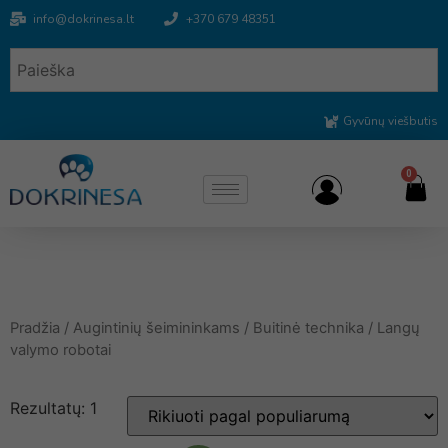
info@dokrinesa.lt
+370 679 48351
Gyvūnų viešbutis
0
Pradžia
/
Augintinių šeimininkams
/
Buitinė technika
/ Langų
valymo robotai
Rezultatų: 1