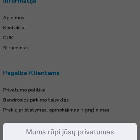
Informacija
Apie mus
Kontaktai
DUK
Straipsniai
Pagalba Klientams
Privatumo politika
Bendrosios pirkimo taisyklės
Prekių pristatymas, apmokėjimas ir grąžinimas
Mums rūpi jūsų privatumas
Kontaktai