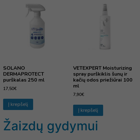
SOLANO
VETEXPERT Moisturizing
DERMAPROTECT
spray purškiklis šunų ir
purškalas 250 ml
kačių odos priežiūrai 100
ml
17,50
€
7,90
€
Į krepšelį
Į krepšelį
Žaizdų gydymui