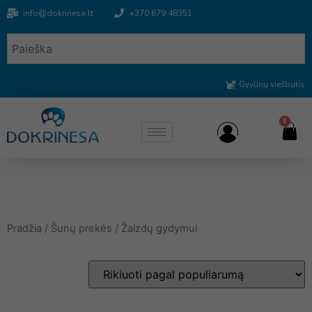
info@dokrinesa.lt
+370 679 48351
Gyvūnų viešbutis
0
Pradžia
/
Šunų prekės
/ Žaizdų gydymui