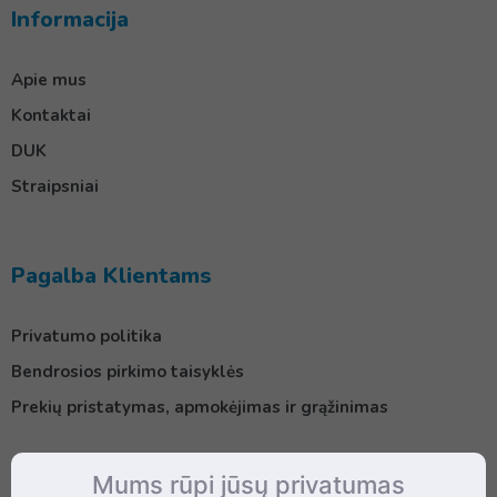
Informacija
Apie mus
Kontaktai
DUK
Straipsniai
Pagalba Klientams
Privatumo politika
Bendrosios pirkimo taisyklės
Prekių pristatymas, apmokėjimas ir grąžinimas
Mums rūpi jūsų privatumas
Kontaktai