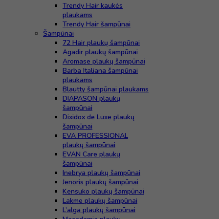
Trendy Hair kaukės
plaukams
Trendy Hair šampūnai
Šampūnai
72 Hair plaukų šampūnai
Agadir plaukų šampūnai
Aromase plaukų šampūnai
Barba Italiana šampūnai
plaukams
Blautty šampūnai plaukams
DIAPASON plaukų
šampūnai
Dixidox de Luxe plaukų
šampūnai
EVA PROFESSIONAL
plaukų šampūnai
EVAN Care plaukų
šampūnai
Inebrya plaukų šampūnai
Jenoris plaukų šampūnai
Kensuko plaukų šampūnai
Lakme plaukų šampūnai
L’alga plaukų šampūnai