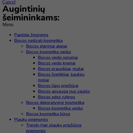
Cancel
Augintinių
šeimininkams:
Menu
Papildai žmonėms
Biocos natūrali kosmetika
Biocos eteriniai aliejai
Biocos kosmetika veidui
Biocos veido serumai
Biocos veido kremai
Biocos prausikliai, muilai
Biocos šveitikliai, kaukės,
moliai
Biocos lūpų priežiūrai
Biocos apsauga nuo saulės
Biocos odos rutinos
Biocos dekoratyvinė kosmetika
Biocos kosmetika veidui
Biocos kosmetika kūnui
Plaukų priemonės
Trendy Hair plaukų priežiūros
priemonės