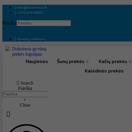
Eiti
info@dokrinesa.lt
prie
+370 679 48351
turinio
Paieška
×
Gyvūnų viešbutis
Naujienos
Šunų prekės
Kačių prekės
Kalėdinės prekės
Search
Paieška
×
Close