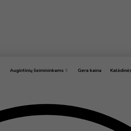
Augintinių šeimininkams
Gera kaina
Kalėdinė