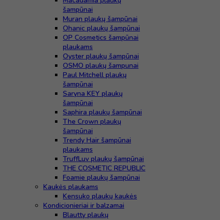
Macadamia plaukų
šampūnai
Muran plaukų šampūnai
Ohanic plaukų šampūnai
OP Cosmetics šampūnai
plaukams
Oyster plaukų šampūnai
OSMO plaukų šampunai
Paul Mitchell plaukų
šampūnai
Saryna KEY plaukų
šampūnai
Saphira plaukų šampūnai
The Crown plaukų
šampūnai
Trendy Hair šampūnai
plaukams
TruffLuv plaukų šampūnai
THE COSMETIC REPUBLIC
Foamie plaukų šampūnai
Kaukės plaukams
Kensuko plaukų kaukės
Kondicionieriai ir balzamai
Blautty plaukų