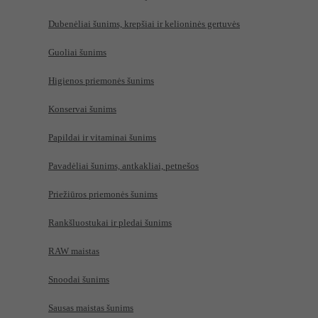
Dubenėliai šunims, krepšiai ir kelioninės gertuvės
Guoliai šunims
Higienos priemonės šunims
Konservai šunims
Papildai ir vitaminai šunims
Pavadėliai šunims, antkakliai, petnešos
Priežiūros priemonės šunims
Rankšluostukai ir pledai šunims
RAW maistas
Snoodai šunims
Sausas maistas šunims