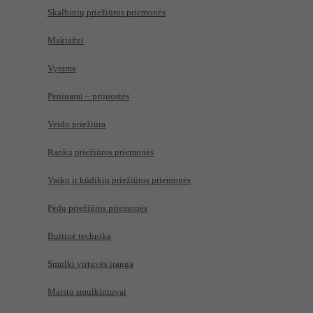
Skalbinių priežiūros priemonės
Makiažui
Vyrams
Peniuarai – prijuostės
Veido priežiūra
Rankų priežiūros priemonės
Vaikų ir kūdikių priežiūros priemonės
Pėdų priežiūros priemonės
Buitinė technika
Smulki virtuvės įranga
Maisto smulkintuvai