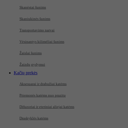
Skanėstai šunims
Skaniukinės šunims
Transportavimo narvai
Vėsinantys kilimėliai šunims
Žaislai šunims
Žaizdų gydymui
Kačių prekės
Aksesuarai ir drabužiai katėms
Priemonės katėms nuo prazitų
Difuzoriai ir eteriniai aliejai katėms
Draskyklės katėms