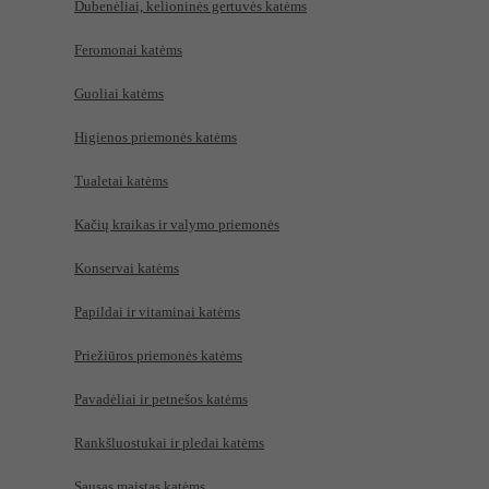
Dubenėliai, kelioninės gertuvės katėms
Feromonai katėms
Guoliai katėms
Higienos priemonės katėms
Tualetai katėms
Kačių kraikas ir valymo priemonės
Konservai katėms
Papildai ir vitaminai katėms
Priežiūros priemonės katėms
Pavadėliai ir petnešos katėms
Rankšluostukai ir pledai katėms
Sausas maistas katėms