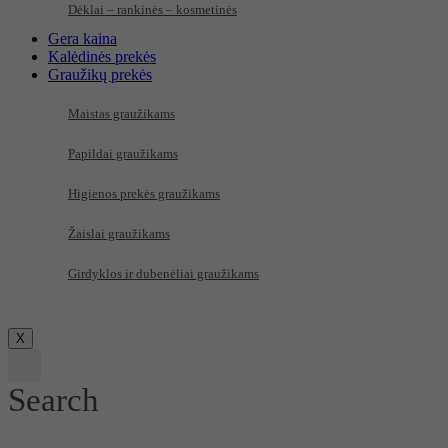
Dėklai – rankinės – kosmetinės
Gera kaina
Kalėdinės prekės
Graužikų prekės
Maistas graužikams
Papildai graužikams
Higienos prekės graužikams
Žaislai graužikams
Girdyklos ir dubenėliai graužikams
X
Search