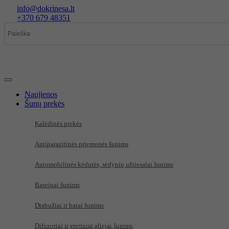
Eiti
info@dokrinesa.lt
prie
+370 679 48351
turinio
Naujienos
Šunų prekės
Kalėdinės prekės
Antiparazitinės priemonės šunims
Automobilinės kėdutės, sėdynių užtiesalai šunims
Baseinai šunims
Drabužiai ir batai šunims
Difuzoriai ir eteriniai aliejai šunims