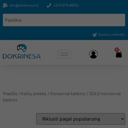
info@dokrinesa.lt
+370 679 48351
Gyvūnų viešbutis
0
Pradžia
/
Kačių prekės
/
Konservai katėms
/ SOLO konservai
katėms