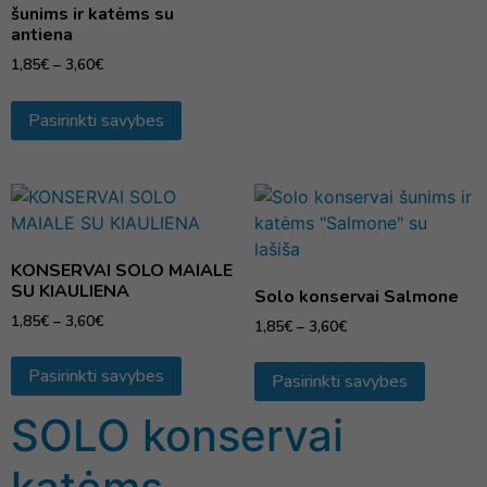
šunims ir katėms su
antiena
1,85
€
–
3,60
€
Pasirinkti savybes
KONSERVAI SOLO MAIALE
SU KIAULIENA
Solo konservai Salmone
1,85
€
–
3,60
€
1,85
€
–
3,60
€
Pasirinkti savybes
Pasirinkti savybes
SOLO konservai