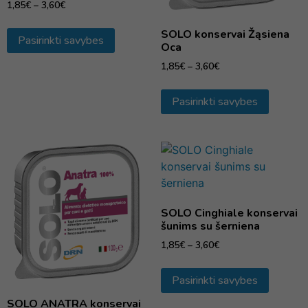
1,85
€
–
3,60
€
SOLO konservai Žąsiena
Pasirinkti savybes
Oca
1,85
€
–
3,60
€
Pasirinkti savybes
SOLO Cinghiale konservai
šunims su šerniena
1,85
€
–
3,60
€
Pasirinkti savybes
SOLO ANATRA konservai