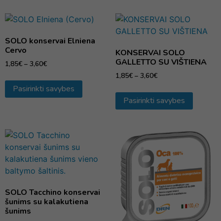
SOLO konservai Elniena
Cervo
KONSERVAI SOLO
GALLETTO SU VIŠTIENA
1,85
€
–
3,60
€
1,85
€
–
3,60
€
Pasirinkti savybes
Pasirinkti savybes
SOLO Tacchino konservai
šunims su kalakutiena
šunims