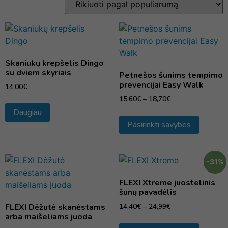
Skaniukų krepšelis Dingo
su dviem skyriais
Petnešos šunims tempimo
prevencijai Easy Walk
14,00
€
15,60
€
–
18,70
€
Daugiau
Pasirinkti savybes
-31%
FLEXI Xtreme juostelinis
šunų pavadėlis
FLEXI Dėžutė skanėstams
14,40
€
–
24,99
€
arba maišeliams juoda