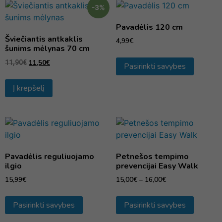
-3%
Pavadėlis 120 cm
Šviečiantis antkaklis
4,99
€
šunims mėlynas 70 cm
11,50
€
11,90
€
Pasirinkti savybes
Į krepšelį
Pavadėlis reguliuojamo
Petnešos tempimo
ilgio
prevencijai Easy Walk
15,99
€
15,00
€
–
16,00
€
Pasirinkti savybes
Pasirinkti savybes