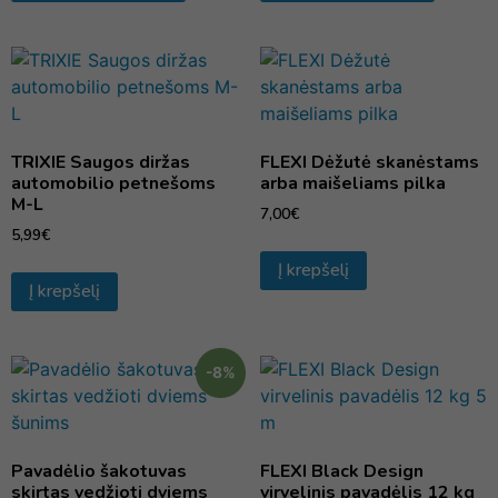
TRIXIE Saugos diržas
FLEXI Dėžutė skanėstams
automobilio petnešoms
arba maišeliams pilka
M-L
7,00
€
5,99
€
Į krepšelį
Į krepšelį
-8%
Pavadėlio šakotuvas
FLEXI Black Design
skirtas vedžioti dviems
virvelinis pavadėlis 12 kg