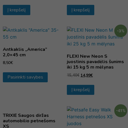
Į krepšelį
Į krepšelį
-3%
Antkaklis „America”
2,0×45 cm
FLEXI New Neon S
juostinis pavadėlis šunims
8,50
€
iki 15 kg 5 m mėlynas
14,99
€
15,40
€
Pasirinkti savybes
Į krepšelį
-41%
TRIXIE Saugos diržas
automobilio petnešoms
XS