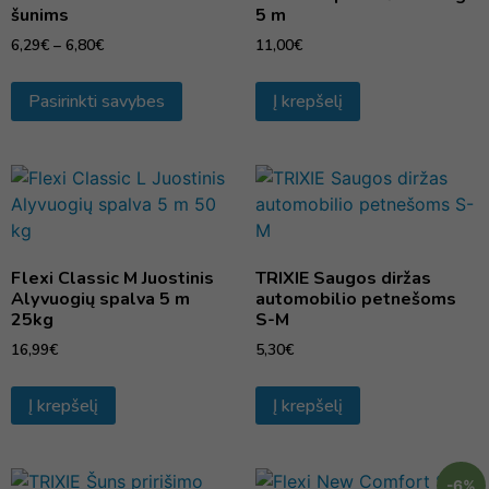
šunims
5 m
6,29
€
–
6,80
€
11,00
€
Pasirinkti savybes
Į krepšelį
Flexi Classic M Juostinis
TRIXIE Saugos diržas
Alyvuogių spalva 5 m
automobilio petnešoms
25kg
S-M
16,99
€
5,30
€
Į krepšelį
Į krepšelį
-6%