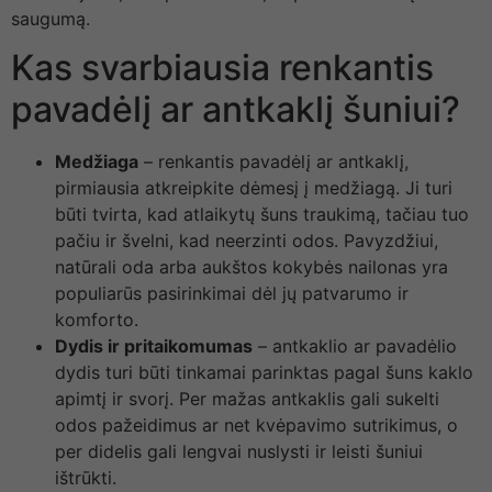
saugumą.
Kas svarbiausia renkantis
pavadėlį ar antkaklį šuniui?
Medžiaga
– renkantis pavadėlį ar antkaklį,
pirmiausia atkreipkite dėmesį į medžiagą. Ji turi
būti tvirta, kad atlaikytų šuns traukimą, tačiau tuo
pačiu ir švelni, kad neerzinti odos. Pavyzdžiui,
natūrali oda arba aukštos kokybės nailonas yra
populiarūs pasirinkimai dėl jų patvarumo ir
komforto.
Dydis ir pritaikomumas
– antkaklio ar pavadėlio
dydis turi būti tinkamai parinktas pagal šuns kaklo
apimtį ir svorį. Per mažas antkaklis gali sukelti
odos pažeidimus ar net kvėpavimo sutrikimus, o
per didelis gali lengvai nuslysti ir leisti šuniui
ištrūkti.