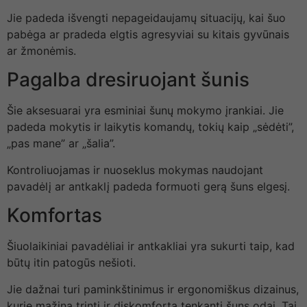
Jie padeda išvengti nepageidaujamų situacijų, kai šuo
pabėga ar pradeda elgtis agresyviai su kitais gyvūnais
ar žmonėmis.
Pagalba dresiruojant šunis
Šie aksesuarai yra esminiai šunų mokymo įrankiai. Jie
padeda mokytis ir laikytis komandų, tokių kaip „sėdėti”,
„pas mane” ar „šalia”.
Kontroliuojamas ir nuoseklus mokymas naudojant
pavadėlį ar antkaklį padeda formuoti gerą šuns elgesį.
Komfortas
Šiuolaikiniai pavadėliai ir antkakliai yra sukurti taip, kad
būtų itin patogūs nešioti.
Jie dažnai turi paminkštinimus ir ergonomiškus dizainus,
kurie mažina trintį ir diskomfortą tenkantį šuns odai. Tai