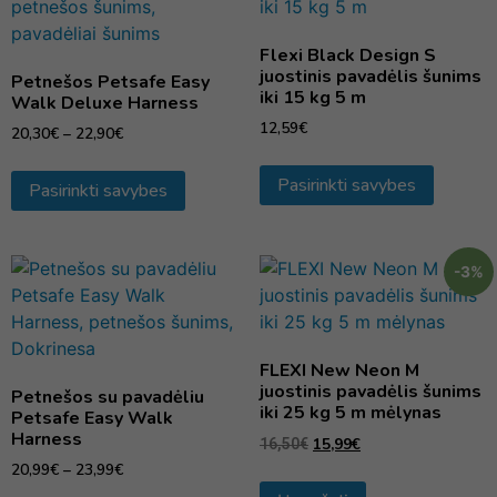
Flexi Black Design S
juostinis pavadėlis šunims
Petnešos Petsafe Easy
iki 15 kg 5 m
Walk Deluxe Harness
12,59
€
20,30
€
–
22,90
€
Pasirinkti savybes
Pasirinkti savybes
-3%
FLEXI New Neon M
juostinis pavadėlis šunims
Petnešos su pavadėliu
iki 25 kg 5 m mėlynas
Petsafe Easy Walk
Harness
15,99
€
16,50
€
20,99
€
–
23,99
€