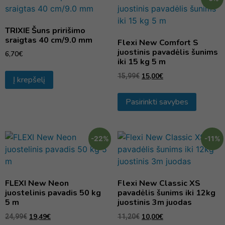
TRIXIE Šuns pririšimo
sraigtas 40 cm/9.0 mm
Flexi New Comfort S
juostinis pavadėlis šunims
6,70
€
iki 15 kg 5 m
15,00
€
15,99
€
Į krepšelį
Pasirinkti savybes
-22%
-11%
FLEXI New Neon
Flexi New Classic XS
juostelinis pavadis 50 kg
pavadėlis šunims iki 12kg
5 m
juostinis 3m juodas
19,49
€
10,00
€
24,99
€
11,20
€