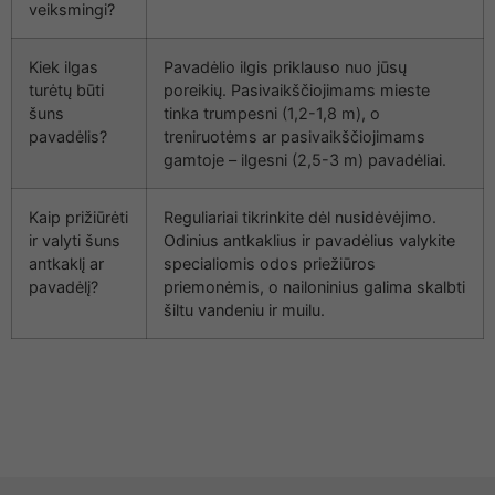
veiksmingi?
Kiek ilgas
Pavadėlio ilgis priklauso nuo jūsų
turėtų būti
poreikių. Pasivaikščiojimams mieste
šuns
tinka trumpesni (1,2-1,8 m), o
pavadėlis?
treniruotėms ar pasivaikščiojimams
gamtoje – ilgesni (2,5-3 m) pavadėliai.
Kaip prižiūrėti
Reguliariai tikrinkite dėl nusidėvėjimo.
ir valyti šuns
Odinius antkaklius ir pavadėlius valykite
antkaklį ar
specialiomis odos priežiūros
pavadėlį?
priemonėmis, o nailoninius galima skalbti
šiltu vandeniu ir muilu.