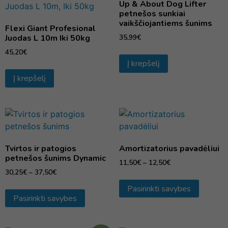
Up & About Dog Lifter
petnešos sunkiai
vaikščiojantiems šunims
Flexi Giant Profesional
Juodas L 10m Iki 50kg
35,99
€
45,20
€
Į krepšelį
Į krepšelį
Tvirtos ir patogios
Amortizatorius pavadėliui
petnešos šunims Dynamic
11,50
€
–
12,50
€
30,25
€
–
37,50
€
Pasirinkti savybes
Pasirinkti savybes