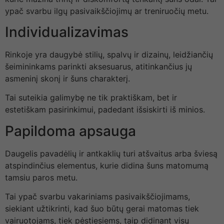
ypač svarbu ilgų pasivaikščiojimų ar treniruočių metu.
Individualizavimas
Rinkoje yra daugybė stilių, spalvų ir dizainų, leidžiančių
šeimininkams parinkti aksesuarus, atitinkančius jų
asmeninį skonį ir šuns charakterį.
Tai suteikia galimybę ne tik praktiškam, bet ir
estetiškam pasirinkimui, padedant išsiskirti iš minios.
Papildoma apsauga
Daugelis pavadėlių ir antkaklių turi atšvaitus arba šviesą
atspindinčius elementus, kurie didina šuns matomumą
tamsiu paros metu.
Tai ypač svarbu vakariniams pasivaikščiojimams,
siekiant užtikrinti, kad šuo būtų gerai matomas tiek
vairuotojams, tiek pėstiesiems, taip didinant visų