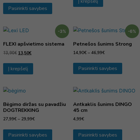
Į krepšelį
Pasirinkti savybes
-3%
-6%
FLEXI apšvietimo sistema
Petnešos šunims Strong
14,90
€
–
46,99
€
13,50
€
13,90
€
Pasirinkti savybes
Į krepšelį
Bėgimo diržas su pavadžiu
Antkaklis šunims DINGO
DOGTREKKING
45 cm
27,99
€
–
29,99
€
4,99
€
Pasirinkti savybes
Pasirinkti savybes