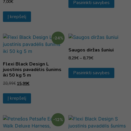
7,00
€
Pasirinkti savybes
Į krepšelį
-24%
Saugos diržas šuniui
8,29
€
–
8,79
€
Flexi Black Design L
juostinis pavadėlis šunims
Pasirinkti savybes
iki 50 kg 5 m
15,99
€
20,99
€
Į krepšelį
-12%