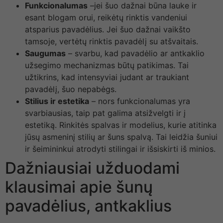
Funkcionalumas
–jei šuo dažnai būna lauke ir
esant blogam orui, reikėtų rinktis vandeniui
atsparius pavadėlius. Jei šuo dažnai vaikšto
tamsoje, vertėtų rinktis pavadėlį su atšvaitais.
Saugumas
– svarbu, kad pavadėlio ar antkaklio
užsegimo mechanizmas būtų patikimas. Tai
užtikrins, kad intensyviai judant ar traukiant
pavadėlį, šuo nepabėgs.
Stilius ir estetika
– nors funkcionalumas yra
svarbiausias, taip pat galima atsižvelgti ir į
estetiką. Rinkitės spalvas ir modelius, kurie atitinka
jūsų asmeninį stilių ar šuns spalvą. Tai leidžia šuniui
ir šeimininkui atrodyti stilingai ir išsiskirti iš minios.
Dažniausiai užduodami
klausimai apie šunų
pavadėlius, antkaklius