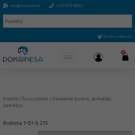
info@dokrinesa.lt
+370 679 48351
Gyvūnų viešbutis
0
Pradžia
/
Šunų prekės
/ Pavadėliai šunims, antkakliai,
petnešos
Rodoma 1–51 iš 215