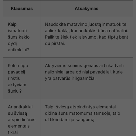
Klausimas
Atsakymas
Kaip
Naudokite matavimo juostą ir matuokite
išmatuoti
aplink kaklą, kur antkaklis būna natūraliai.
šuns kaklo
Palikite šiek tiek laisvumo, kad tilptų bent
dydį
du pirštai.
antkakliui?
Kokio tipo
Aktyviems šunims geriausiai tinka tvirti
pavadėlį
nailoniniai arba odiniai pavadėliai, kurie
rinktis
yra patvarūs ir ilgaamžiai.
aktyviam
šuniui?
Ar antkakliai
Taip, šviesą atspindintys elementai
su šviesą
didina šuns matomumą tamsoje, taip
atspindinčiais
užtikrindami jo saugumą.
elementais
tikrai