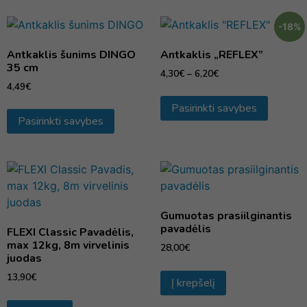
-18%
Antkaklis šunims DINGO
Antkaklis „REFLEX”
35 cm
4,30
€
–
6,20
€
4,49
€
Pasirinkti savybes
Pasirinkti savybes
Gumuotas prasiilginantis
pavadėlis
FLEXI Classic Pavadėlis,
max 12kg, 8m virvelinis
28,00
€
juodas
13,90
€
Į krepšelį