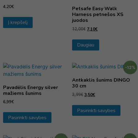
4,20
€
Petsafe Easy Walk
Harness petnešos XS
juodos
Į krepšelį
7,10
€
12,00
€
Daugiau
-12%
Antkaklis šunims DINGO
30 cm
Pavadėlis Energy silver
mažiems šunims
3,50
€
3,99
€
6,99
€
Pasirinkti savybes
Pasirinkti savybes