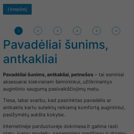
Į krepšelį
1
2
3
4
5
→
Pavadėliai šunims,
antkakliai
Pavadėliai šunims, antkakliai, petnešos
– tai esminiai
aksesuarai kiekvienam šeimininkui, užtikrinantys
augintinio saugumą pasivaikščiojimų metu.
Tiesa, labai svarbu, kad pasirinktas pavadėlis ar
antkaklis kartu suteiktų reikiamą komfortą augintiniui,
pasižymėtų aukšta kokybe.
Internetinėje parduotuvėje dokrinesa.lt galima rasti
platų, įvairių modelių, pagaminimo medžiagų ir dizainų