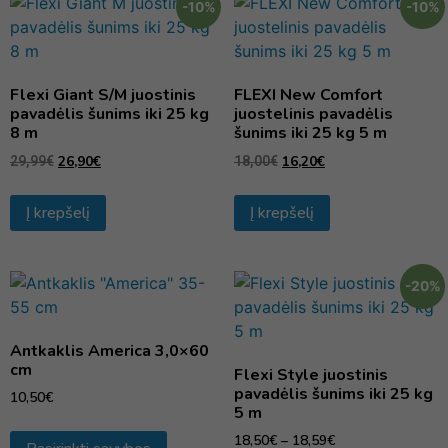
-10%
-10%
Flexi Giant S/M juostinis
FLEXI New Comfort
pavadėlis šunims iki 25 kg
juostelinis pavadėlis
8 m
šunims iki 25 kg 5 m
26,90
€
16,20
€
29,99
€
18,00
€
Į krepšelį
Į krepšelį
-20%
Antkaklis America 3,0×60
cm
Flexi Style juostinis
pavadėlis šunims iki 25 kg
10,50
€
5 m
18,50
€
–
18,59
€