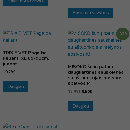
Pasirinkti savybes
Pasirinkti savybes
-32%
TRIXIE VET Pagalba
keliant, XL 85-95cm,
juodas
MISOKO šunų patinų
10,29
€
daugkartinės sauskelnės
su aštuonkojais mėlynos
spalvos M
Daugiau
9,50
€
13,99
€
Daugiau