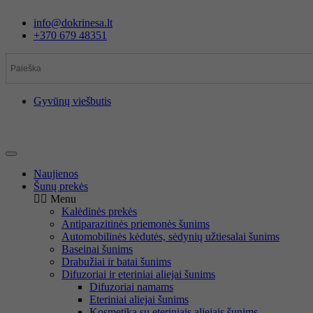
Eiti
info@dokrinesa.lt
prie
+370 679 48351
turinio
Gyvūnų viešbutis
Naujienos
Šunų prekės
Menu
Kalėdinės prekės
Antiparazitinės priemonės šunims
Automobilinės kėdutės, sėdynių užtiesalai šunims
Baseinai šunims
Drabužiai ir batai šunims
Difuzoriai ir eteriniai aliejai šunims
Difuzoriai namams
Eteriniai aliejai šunims
Kosmetika su eteriniais aliejais šunims