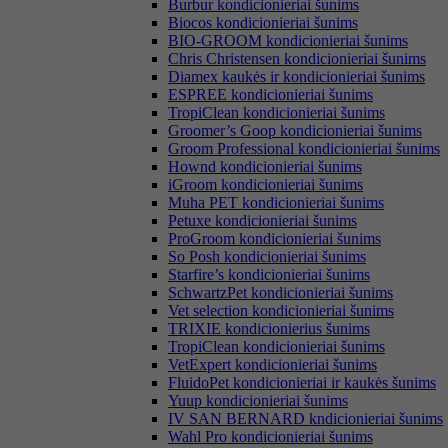
Burbur kondicionieriai šunims
Biocos kondicionieriai šunims
BIO-GROOM kondicionieriai šunims
Chris Christensen kondicionieriai šunims
Diamex kaukės ir kondicionieriai šunims
ESPREE kondicionieriai šunims
TropiClean kondicionieriai šunims
Groomer’s Goop kondicionieriai šunims
Groom Professional kondicionieriai šunims
Hownd kondicionieriai šunims
iGroom kondicionieriai šunims
Muha PET kondicionieriai šunims
Petuxe kondicionieriai šunims
ProGroom kondicionieriai šunims
So Posh kondicionieriai šunims
Starfire’s kondicionieriai šunims
SchwartzPet kondicionieriai šunims
Vet selection kondicionieriai šunims
TRIXIE kondicionierius šunims
TropiClean kondicionieriai šunims
VetExpert kondicionieriai šunims
FluidoPet kondicionieriai ir kaukės šunims
Yuup kondicionieriai šunims
IV SAN BERNARD kndicionieriai šunims
Wahl Pro kondicionieriai šunims