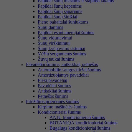
Papildai šunų inkstams ir šlapimo takams
Papildai šunų kepenims
Papildai šunų sąnariams
Papildai šunų širdžiai
Pieno pakaitalai šuniukams
Šunų dantims
Papildai esant anemijai šunims
Šunų viduriavimui
Šunų virškinimui
Šunų kvėpavimo sistemai
Vėžiu sergantiems šunims
Žuvų taukai šunims
Pavadėliai šunims, antkakliai, petnešos
Automobilio saugos diržai šunims
Amortizuojantys pavadėliai
Flexi pavadėliai
Pavadėliai šunims
Antkakliai šunims
Petnešos šunims
Priežiūros priemonės šunims
Kirpimo mašinėlės šunims
Kondicionieriai šunims
ANJU kondicionieriai šunims
BOTANIQA kondicionieriai šunims
Bugalugs kondicionieriai šunims