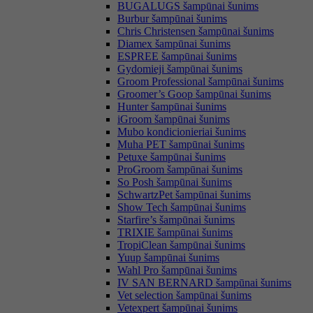
BUGALUGS šampūnai šunims
Burbur šampūnai šunims
Chris Christensen šampūnai šunims
Diamex šampūnai šunims
ESPREE šampūnai šunims
Gydomieji šampūnai šunims
Groom Professional šampūnai šunims
Groomer’s Goop šampūnai šunims
Hunter šampūnai šunims
iGroom šampūnai šunims
Mubo kondicionieriai šunims
Muha PET šampūnai šunims
Petuxe šampūnai šunims
ProGroom šampūnai šunims
So Posh šampūnai šunims
SchwartzPet šampūnai šunims
Show Tech šampūnai šunims
Starfire’s šampūnai šunims
TRIXIE šampūnai šunims
TropiClean šampūnai šunims
Yuup šampūnai šunims
Wahl Pro šampūnai šunims
IV SAN BERNARD šampūnai šunims
Vet selection šampūnai šunims
Vetexpert šampūnai šunims