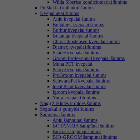
Wilda Siberica kondicionieriai šunims
Purškikliai kailiukui šunims
Kvepaliukai šunims
Anju kvepalai šunims
Bugalugs kvepalai šunims
Burbur kvepalai šunims
Botaniqa kvepalai šunims
Chris Christensen kvepalai šunims
Diamex kvepalai šunims
Espree kvepalai šunims
Groom Professional kvepalai šunims
Muha PET kvepalai
Petuxe kvepalai šunims
ProGroom kvepalai šunims
SchwartsPet kvepalai šunims
Ideal Plant kvepalai šunims
Igroom kvepalai šunims
Yuup kvepalai šunims
Nagų žirklutės ir dildės šunims
Segtukai ir gumytės šunims
Šampūnai šunims
Anju šampūnai šunims
BOTANIQA šampūnai šunims
Biocos šampūnai šunims
BIO-GROOM šampūnai šunims