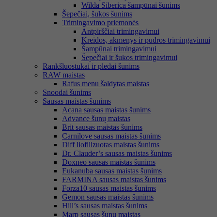
Wilda Siberica šampūnai šunims
Šepečiai, šukos šunims
Trimingavimo priemonės
Antpirščiai trimingavimui
Kreidos, akmenys ir pudros trimingavimui
Šampūnai trimingavimui
Šepečiai ir šukos trimingavimui
Rankšluostukai ir pledai šunims
RAW maistas
Rafus menu šaldytas maistas
Snoodai šunims
Sausas maistas šunims
Acana sausas maistas šunims
Advance šunų maistas
Brit sausas maistas šunims
Carnilove sausas maistas šunims
Diff liofilizuotas maistas šunims
Dr. Clauder’s sausas maistas šunims
Doxneo sausas maistas šunims
Eukanuba sausas maistas šunims
FARMINA sausas maistas šunims
Forza10 sausas maistas šunims
Gemon sausas maistas šunims
Hill’s sausas maistas šunims
Marp sausas šunų maistas