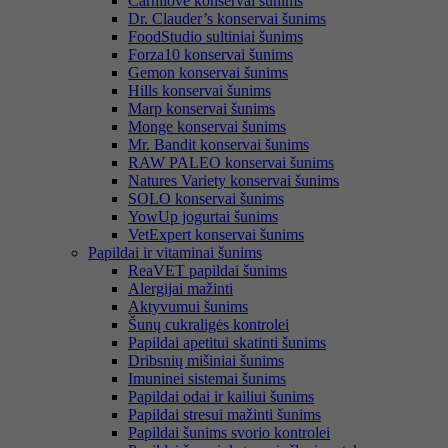
Carnilove konservai šunims
Dr. Clauder’s konservai šunims
FoodStudio sultiniai šunims
Forza10 konservai šunims
Gemon konservai šunims
Hills konservai šunims
Marp konservai šunims
Monge konservai šunims
Mr. Bandit konservai šunims
RAW PALEO konservai šunims
Natures Variety konservai šunims
SOLO konservai šunims
YowUp jogurtai šunims
VetExpert konservai šunims
Papildai ir vitaminai šunims
ReaVET papildai šunims
Alergijai mažinti
Aktyvumui šunims
Šunų cukraligės kontrolei
Papildai apetitui skatinti šunims
Dribsnių mišiniai šunims
Imuninei sistemai šunims
Papildai odai ir kailiui šunims
Papildai stresui mažinti šunims
Papildai šunims svorio kontrolei