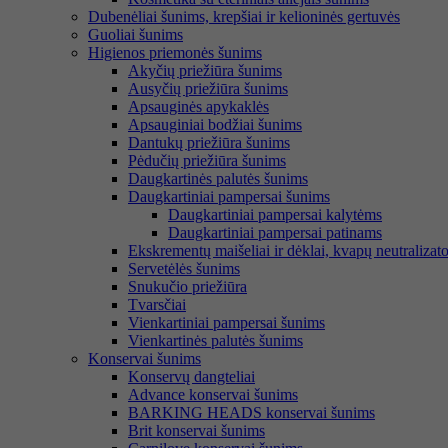
Dubenėliai šunims, krepšiai ir kelioninės gertuvės
Guoliai šunims
Higienos priemonės šunims
Akyčių priežiūra šunims
Ausyčių priežiūra šunims
Apsauginės apykaklės
Apsauginiai bodžiai šunims
Dantukų priežiūra šunims
Pėdučių priežiūra šunims
Daugkartinės palutės šunims
Daugkartiniai pampersai šunims
Daugkartiniai pampersai kalytėms
Daugkartiniai pampersai patinams
Ekskrementų maišeliai ir dėklai, kvapų neutralizato
Servetėlės šunims
Snukučio priežiūra
Tvarsčiai
Vienkartiniai pampersai šunims
Vienkartinės palutės šunims
Konservai šunims
Konservų dangteliai
Advance konservai šunims
BARKING HEADS konservai šunims
Brit konservai šunims