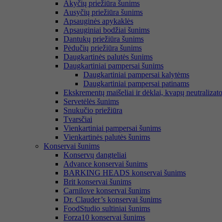
Akyčių priežiūra šunims
Ausyčių priežiūra šunims
Apsauginės apykaklės
Apsauginiai bodžiai šunims
Dantukų priežiūra šunims
Pėdučių priežiūra šunims
Daugkartinės palutės šunims
Daugkartiniai pampersai šunims
Daugkartiniai pampersai kalytėms
Daugkartiniai pampersai patinams
Ekskrementų maišeliai ir dėklai, kvapų neutralizato
Servetėlės šunims
Snukučio priežiūra
Tvarsčiai
Vienkartiniai pampersai šunims
Vienkartinės palutės šunims
Konservai šunims
Konservų dangteliai
Advance konservai šunims
BARKING HEADS konservai šunims
Brit konservai šunims
Carnilove konservai šunims
Dr. Clauder’s konservai šunims
FoodStudio sultiniai šunims
Forza10 konservai šunims