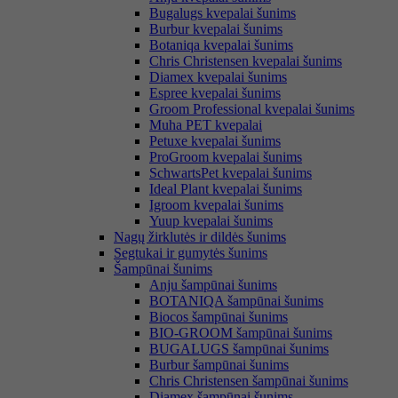
Bugalugs kvepalai šunims
Burbur kvepalai šunims
Botaniqa kvepalai šunims
Chris Christensen kvepalai šunims
Diamex kvepalai šunims
Espree kvepalai šunims
Groom Professional kvepalai šunims
Muha PET kvepalai
Petuxe kvepalai šunims
ProGroom kvepalai šunims
SchwartsPet kvepalai šunims
Ideal Plant kvepalai šunims
Igroom kvepalai šunims
Yuup kvepalai šunims
Nagų žirklutės ir dildės šunims
Segtukai ir gumytės šunims
Šampūnai šunims
Anju šampūnai šunims
BOTANIQA šampūnai šunims
Biocos šampūnai šunims
BIO-GROOM šampūnai šunims
BUGALUGS šampūnai šunims
Burbur šampūnai šunims
Chris Christensen šampūnai šunims
Diamex šampūnai šunims