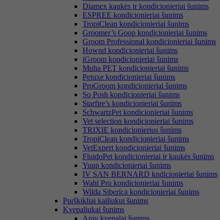
Diamex kaukės ir kondicionieriai šunims
ESPREE kondicionieriai šunims
TropiClean kondicionieriai šunims
Groomer’s Goop kondicionieriai šunims
Groom Professional kondicionieriai šunims
Hownd kondicionieriai šunims
iGroom kondicionieriai šunims
Muha PET kondicionieriai šunims
Petuxe kondicionieriai šunims
ProGroom kondicionieriai šunims
So Posh kondicionieriai šunims
Starfire’s kondicionieriai šunims
SchwartzPet kondicionieriai šunims
Vet selection kondicionieriai šunims
TRIXIE kondicionierius šunims
TropiClean kondicionieriai šunims
VetExpert kondicionieriai šunims
FluidoPet kondicionieriai ir kaukės šunims
Yuup kondicionieriai šunims
IV SAN BERNARD kndicionieriai šunims
Wahl Pro kondicionieriai šunims
Wilda Siberica kondicionieriai šunims
Purškikliai kailiukui šunims
Kvepaliukai šunims
Anju kvepalai šunims