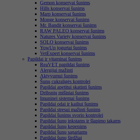
Gemon konservai šunims
Hills konservai šunims
Marp konservai šunims
Monge konservai šunims
Mr. Bandit konservai šunims
RAW PALEO konservai šunims
Natures Variety konservai šunims
SOLO konservai šunims
YowUp jogurtai šunims
VetExpert konservai šunims
Papildai ir vitaminai šunims
ReaVET papildai šunims
Alergijai mažinti
Aktyvumui šunims
Šunų cukraligės kontrolei
Papildai apetitui skatinti šunims
Dribsnių mišiniai šunims
Imuninei sistemai šunims
Papildai odai ir kailiui šunims
Papildai stresui mažinti šunims
Papildai šunims svorio kontrolei
Papildai šunų inkstams ir šlapimo takams
Papildai šunų kepenims
Papildai šunų sąnariams
Papildai šunų širdžiai