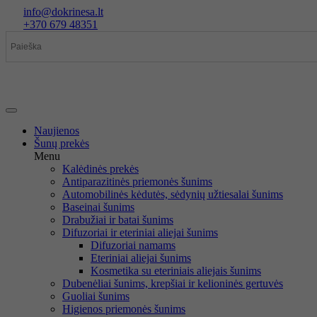
Eiti
info@dokrinesa.lt
prie
+370 679 48351
turinio
Naujienos
Šunų prekės
Menu
Kalėdinės prekės
Antiparazitinės priemonės šunims
Automobilinės kėdutės, sėdynių užtiesalai šunims
Baseinai šunims
Drabužiai ir batai šunims
Difuzoriai ir eteriniai aliejai šunims
Difuzoriai namams
Eteriniai aliejai šunims
Kosmetika su eteriniais aliejais šunims
Dubenėliai šunims, krepšiai ir kelioninės gertuvės
Guoliai šunims
Higienos priemonės šunims