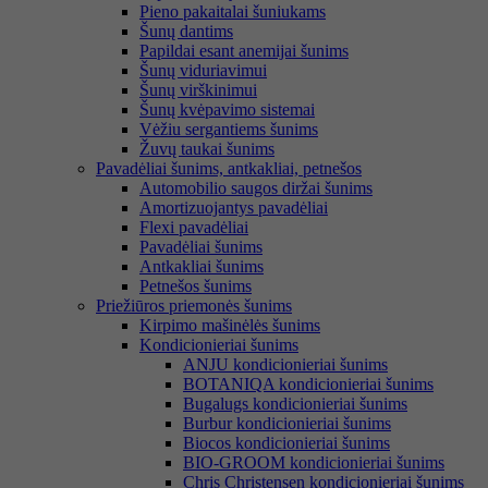
Pieno pakaitalai šuniukams
Šunų dantims
Papildai esant anemijai šunims
Šunų viduriavimui
Šunų virškinimui
Šunų kvėpavimo sistemai
Vėžiu sergantiems šunims
Žuvų taukai šunims
Pavadėliai šunims, antkakliai, petnešos
Automobilio saugos diržai šunims
Amortizuojantys pavadėliai
Flexi pavadėliai
Pavadėliai šunims
Antkakliai šunims
Petnešos šunims
Priežiūros priemonės šunims
Kirpimo mašinėlės šunims
Kondicionieriai šunims
ANJU kondicionieriai šunims
BOTANIQA kondicionieriai šunims
Bugalugs kondicionieriai šunims
Burbur kondicionieriai šunims
Biocos kondicionieriai šunims
BIO-GROOM kondicionieriai šunims
Chris Christensen kondicionieriai šunims