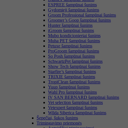
ESPREE šampūnai šunims
Gydomieji šampūnai šunims
Groom Professional šampūnai šunims
Groomer’s Goop šampūnai šunims
Hunter šampūnai šunims
iGroom šampūnai šunims
Mubo kondicionieriai šunims
Muha PET šampūnai šunims
Petuxe šampūnai šunims
ProGroom šampūnai šunims
So Posh šampūnai šunims
SchwartzPet šampūnai šunims
Show Tech šampūnai šunims
Starfire’s šampūnai šunims
TRIXIE šampūnai šunims
TropiClean šampūnai šunims
Yuup šampūnai šunims
Wahl Pro šampūnai šunims
IV SAN BERNARD šampūnai šunims
Vet selection šampūnai šunims
Vetexpert šampūnai šunims
Wilda Siberica šampūnai šunims
Šepečiai, šukos šunims
Trimingavimo priemonės