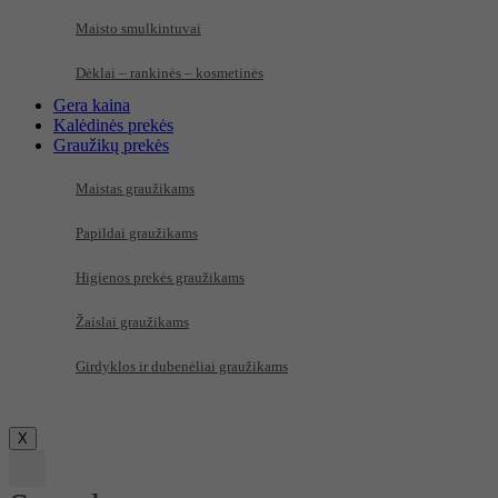
Maisto smulkintuvai
Dėklai – rankinės – kosmetinės
Gera kaina
Kalėdinės prekės
Graužikų prekės
Maistas graužikams
Papildai graužikams
Higienos prekės graužikams
Žaislai graužikams
Girdyklos ir dubenėliai graužikams
X