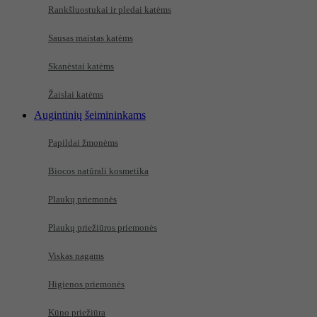
Rankšluostukai ir pledai katėms
Sausas maistas katėms
Skanėstai katėms
Žaislai katėms
Augintinių šeimininkams
Papildai žmonėms
Biocos natūrali kosmetika
Plaukų priemonės
Plaukų priežiūros priemonės
Viskas nagams
Higienos priemonės
Kūno priežiūra