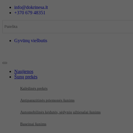
Eiti
info@dokrinesa.lt
prie
+370 679 48351
turinio
Gyvūnų viešbutis
Naujienos
Šunų prekės
Kalėdinės prekės
Antiparazitinės priemonės šunims
Automobilinės kėdutės, sėdynių užtiesalai šunims
Baseinai šunims