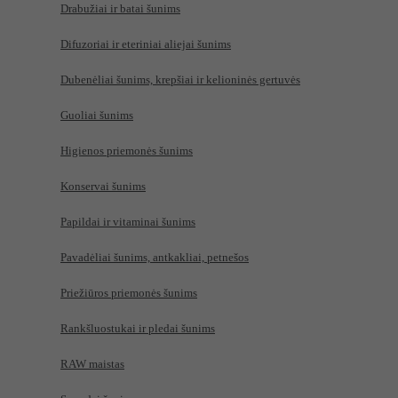
Drabužiai ir batai šunims
Difuzoriai ir eteriniai aliejai šunims
Dubenėliai šunims, krepšiai ir kelioninės gertuvės
Guoliai šunims
Higienos priemonės šunims
Konservai šunims
Papildai ir vitaminai šunims
Pavadėliai šunims, antkakliai, petnešos
Priežiūros priemonės šunims
Rankšluostukai ir pledai šunims
RAW maistas