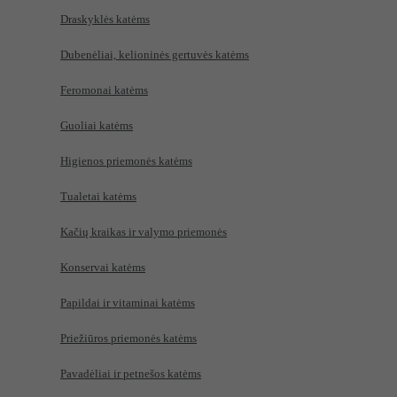
Draskyklės katėms
Dubenėliai, kelioninės gertuvės katėms
Feromonai katėms
Guoliai katėms
Higienos priemonės katėms
Tualetai katėms
Kačių kraikas ir valymo priemonės
Konservai katėms
Papildai ir vitaminai katėms
Priežiūros priemonės katėms
Pavadėliai ir petnešos katėms