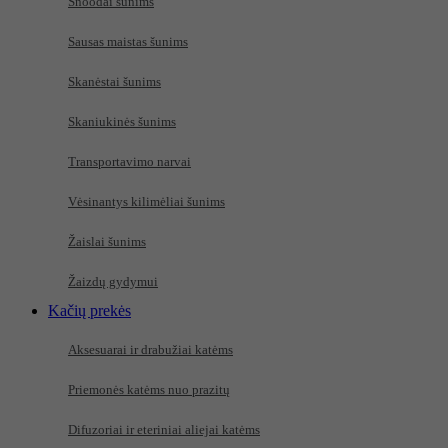
Snoodai šunims
Sausas maistas šunims
Skanėstai šunims
Skaniukinės šunims
Transportavimo narvai
Vėsinantys kilimėliai šunims
Žaislai šunims
Žaizdų gydymui
Kačių prekės
Aksesuarai ir drabužiai katėms
Priemonės katėms nuo prazitų
Difuzoriai ir eteriniai aliejai katėms