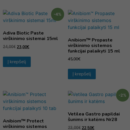
-4%
Adiva Biotic Paste
virškinimo sistemai 15ml
Anibiom™ Propaste
virškinimo sistemos
23,00
€
24,00
€
funkcijai palaikyti 15 ml
45,00
€
Į krepšelį
Į krepšelį
-2%
Vetilea Gastro papildai
šunims ir katėms Nr28
Anibiom™ Protect
virškinimo sistemos
22,50
€
23,00
€