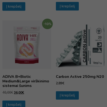
Į krepšelį
Į krepšelį
-10%
ADIVA B+Biotic
Carbon Active 250mg N20
Medium&Large virškinimo
2,89
€
sistemai šunims
36,00
€
40,00
€
Į krepšelį
Į krepšelį