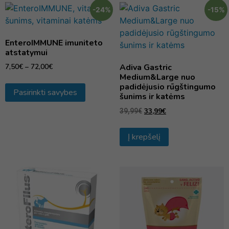
-24%
-15%
EnteroIMMUNE imuniteto
atstatymui
7,50
€
–
72,00
€
Adiva Gastric
Medium&Large nuo
padidėjusio rūgštingumo
Pasirinkti savybes
šunims ir katėms
33,99
€
39,99
€
Į krepšelį