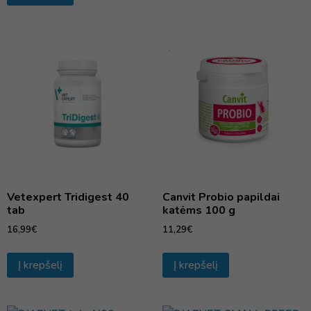
Vetexpert Tridigest 40
Canvit Probio papildai
tab
katėms 100 g
16,99
€
11,29
€
Į krepšelį
Į krepšelį