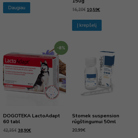
150g
Daugiau
10,59
€
16,20
€
Į krepšelį
-8%
DOGOTEKA LactoAdapt
Stomek suspension
60 tabl
rūgštingumui 50ml
20,99
€
38,90
€
42,35
€