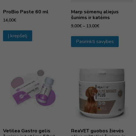
ProBio Paste 60 ml
Marp sėmenų aliejus
šunims ir katėms
14,00
€
9,00
€
–
13,00
€
Į krepšelį
Pasirinkti savybes
Vetilea Gastro gelis
ReaVET guobos žievės