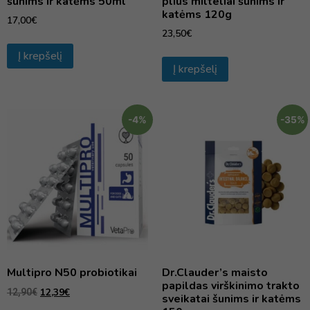
šunims ir katėms 50ml
plius milteliai šunims ir
katėms 120g
17,00
€
23,50
€
Į krepšelį
Į krepšelį
-4%
-35%
Multipro N50 probiotikai
Dr.Clauder’s maisto
papildas virškinimo trakto
12,39
€
12,90
€
sveikatai šunims ir katėms