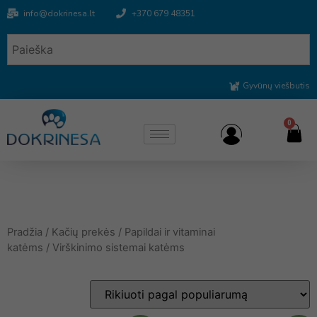
info@dokrinesa.lt
+370 679 48351
Gyvūnų viešbutis
0
Pradžia
/
Kačių prekės
/
Papildai ir vitaminai
katėms
/ Virškinimo sistemai katėms