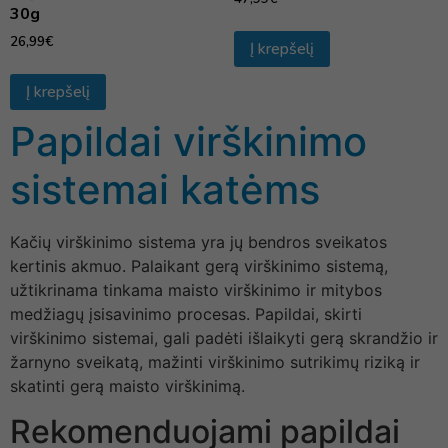
30g
26,99
€
Į krepšelį
Į krepšelį
Papildai virškinimo
sistemai katėms
Kačių virškinimo sistema yra jų bendros sveikatos
kertinis akmuo. Palaikant gerą virškinimo sistemą,
užtikrinama tinkama maisto virškinimo ir mitybos
medžiagų įsisavinimo procesas. Papildai, skirti
virškinimo sistemai, gali padėti išlaikyti gerą skrandžio ir
žarnyno sveikatą, mažinti virškinimo sutrikimų riziką ir
skatinti gerą maisto virškinimą.
Rekomenduojami papildai