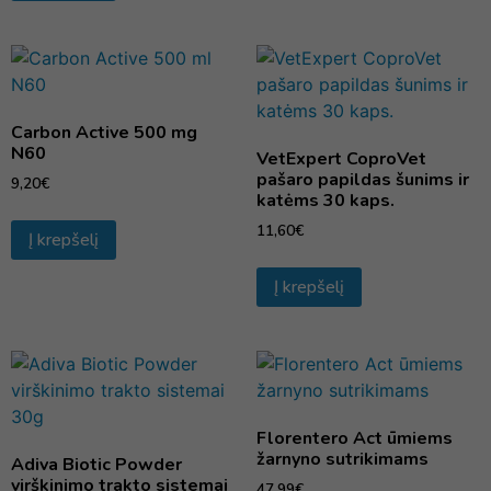
Carbon Active 500 mg
N60
VetExpert CoproVet
pašaro papildas šunims ir
9,20
€
katėms 30 kaps.
11,60
€
Į krepšelį
Į krepšelį
Florentero Act ūmiems
žarnyno sutrikimams
Adiva Biotic Powder
virškinimo trakto sistemai
47,99
€