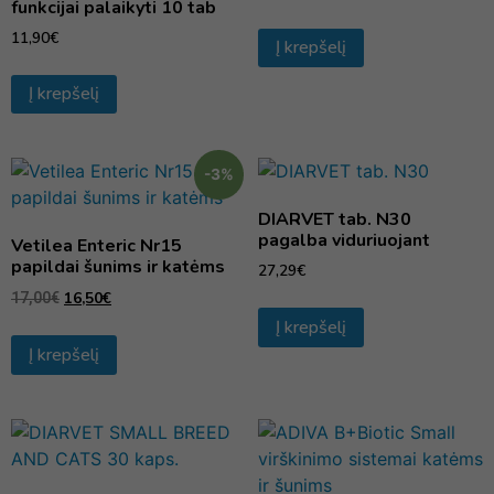
funkcijai palaikyti 10 tab
11,90
€
Į krepšelį
Į krepšelį
-3%
DIARVET tab. N30
pagalba viduriuojant
Vetilea Enteric Nr15
papildai šunims ir katėms
27,29
€
16,50
€
17,00
€
Į krepšelį
Į krepšelį