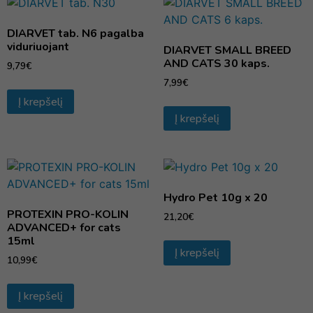
DIARVET tab. N6 pagalba
viduriuojant
DIARVET SMALL BREED
AND CATS 30 kaps.
9,79
€
7,99
€
Į krepšelį
Į krepšelį
Hydro Pet 10g x 20
PROTEXIN PRO-KOLIN
21,20
€
ADVANCED+ for cats
15ml
Į krepšelį
10,99
€
Į krepšelį