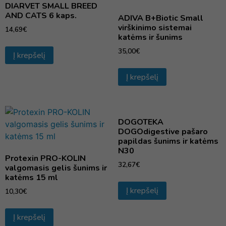
DIARVET SMALL BREED
AND CATS 6 kaps.
ADIVA B+Biotic Small
virškinimo sistemai
14,69
€
katėms ir šunims
35,00
€
Į krepšelį
Į krepšelį
DOGOTEKA
DOGOdigestive pašaro
papildas šunims ir katėms
N30
Protexin PRO-KOLIN
32,67
€
valgomasis gelis šunims ir
katėms 15 ml
Į krepšelį
10,30
€
Į krepšelį