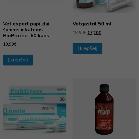
Vet expert papildai
Vetgastril 50 ml
šunims ir katėms
17,20
€
18,90
€
BioProtect 60 kaps.
19,99
€
Į krepšelį
Į krepšelį