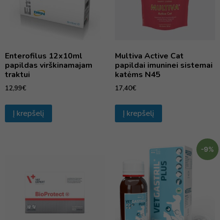
Enterofilus 12x10ml
Multiva Active Cat
papildas virškinamajam
papildai imuninei sistemai
traktui
katėms N45
12,99
€
17,40
€
Į krepšelį
Į krepšelį
-9%