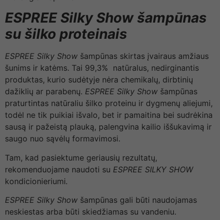
ESPREE Silky Show
šampūnas
su šilko proteinais
ESPREE Silky Show
šampūnas skirtas įvairaus amžiaus
šunims ir katėms. Tai 99,3% natūralus, nedirginantis
produktas, kurio sudėtyje nėra chemikalų, dirbtinių
dažiklių ar parabenų.
ESPREE Silky Show
šampūnas
praturtintas natūraliu šilko proteinu ir dygmenų aliejumi,
todėl ne tik puikiai išvalo, bet ir pamaitina bei sudrėkina
sausą ir pažeistą plauką, palengvina kailio iššukavimą ir
saugo nuo sąvėlų formavimosi.
Tam, kad pasiektume geriausių rezultatų,
rekomenduojame naudoti su
ESPREE SILKY SHOW
kondicionieriumi
.
ESPREE Silky Show
šampūnas gali būti naudojamas
neskiestas arba būti skiedžiamas su vandeniu.