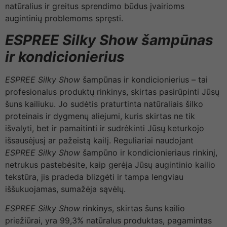
natūralius ir greitus sprendimo būdus įvairioms
augintinių problemoms spręsti.
ESPREE Silky Show
šampūnas
ir kondicionierius
ESPREE
Silky Show
šampūnas ir kondicionierius – tai
profesionalus produktų rinkinys, skirtas pasirūpinti Jūsų
šuns kailiuku. Jo sudėtis praturtinta natūraliais šilko
proteinais ir dygmenų aliejumi, kuris skirtas ne tik
išvalyti, bet ir pamaitinti ir sudrėkinti Jūsų keturkojo
išsausėjusį ar pažeistą kailį. Reguliariai naudojant
ESPREE
Silky Show
šampūno ir kondicionieriaus rinkinį,
netrukus pastebėsite, kaip gerėja Jūsų augintinio kailio
tekstūra, jis pradeda blizgėti ir tampa lengviau
iššukuojamas, sumažėja sąvėlų.
ESPREE
Silky Show
rinkinys, skirtas šuns kailio
priežiūrai, yra 99,3% natūralus produktas, pagamintas