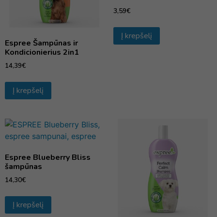
3,59
€
Į krepšelį
Espree Šampūnas ir
Kondicionierius 2in1
14,39
€
Į krepšelį
Espree Blueberry Bliss
šampūnas
14,30
€
Į krepšelį