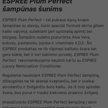
ESPREE Plum Perfect
šampūnas šunims
ESPREE Plum Perfect –
tai puikaus slyvų kvapo
šampūnas su alaviju, kurio speciali formulė skirta giliam
kailio valymui, suteikiant jam optimalią apimtį bei
blizgesį. Šampūno sudėtis praturtinta Aloe Vera,
kokosu, pantenoliu, jojoba ir vitaminais A,D,E. Šis
ESPREE
produktas ne tik rūpinasi kailiuko švara bei
gera būkle, bet ir turi balinimo poveikį.
ESPREE Plum
Perfect
rekomenduojama naudoti kartu su
ESPREE
Luxury Removalizer Conditioner.
Reguliariai naudojant
ESPREE Plum Perfect
šampūną,
džiaugsitės ne tik skaniai kvepiančiu, bet ir sveikai
atrodančiu ir žvilgančiu šuns kailiu. Jis iš tolo spindės
švara, bus purus ir trauks kiekvieno praeivio žvilgsnį.
Įmasažuokite
ESPREE Plum Perfect
šampūną į savo
keturkojo kailį bei kruopščiai nuskalaukite. Esant