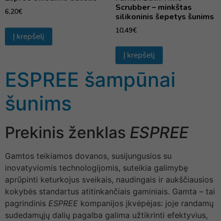
Scrubber – minkštas
6,20
€
silikoninis šepetys šunims
10,49
€
Į krepšelį
Į krepšelį
ESPREE šampūnai
šunims
Prekinis ženklas
ESPREE
Gamtos teikiamos dovanos, susijungusios su
inovatyviomis technologijomis, suteikia galimybę
aprūpinti keturkojus sveikais, naudingais ir aukščiausios
kokybės standartus atitinkančiais gaminiais. Gamta – tai
pagrindinis
ESPREE
kompanijos įkvėpėjas: joje randamų
sudedamųjų dalių pagalba galima užtikrinti efektyvius,