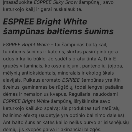
Įmasažuokite
ESPREE Silky Show
šampūną į savo
keturkojo kailį ir gerai nuskalaukite.
ESPREE Bright White
šampūnas baltiems šunims
ESPREE Bright White –
tai šampūnas baltą kailį
turintiems šunims ir katėms, skirtas pasirūpinti gera
odos ir kailio būkle. Jo sudėtis praturtinta A, D ir E
grupės vitaminais, kokoso aliejumi, pantenoliu, jojoba,
mėlynių antioksidantais, mineralais ir ekologiškais
alavijais. Puikaus aromato
ESPREE
šampūnas yra itin
švelnus, gaminamas be rūgščių, todėl lengvai pašalina
dėmes ir nemalonius kvapus. Reguliariai naudodami
ESPREE Bright White
šampūną, išryškinsite savo
keturkojo kailiuko spalvą: šis produktas turi natūralų
balinimo efektą (sudėtyje yra optinio balinimo dalelės).
Ant balto šuns ar katės kailio neliks purvo ar įsisenėjusių
dėmių, jis kvepės gaiva ir akinančiai blizgės.