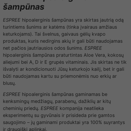
šampūnas
ESPREE
hipoalerginis šampūnas yra skirtas jautrią odą
turintiems šunims ar katėms (tinka įvairaus amžiaus
keturkojams). Tai švelnus, gaivaus gėlių kvapo
produktas, kuris nedirgins akių ir gali būti naudojamas
net pačios jautriausios odos šunims.
ESPREE
hipoalerginis šampūnas praturtintas Aloe Vera, kokosų
aliejumi bei A, D ir E grupės vitaminais. Jis skirtas ne tik
išvalyti ar kondicionuoti Jūsų keturkojo kailį, bet ir gali
būti naudojamas kartu su priemonėmis nuo erkių ar
blusų.
ESPREE
hipoalerginis šampūnas gaminamas be
kenksmingų medžiagų, parabenų, dažiklių ar kitų
cheminių priedų.
ESPREE
kompanija neatlieka
eksperimentų su gyvūnais ir prisideda prie gamtos
saugojimo – jų gaminami produktai yra 100% suyrantys
ir draugiški aplinkai.