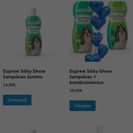
Espree Silky Show
Espree Silky Show
šampūnas šunims
šampūnas +
kondicionierius
14,99
€
29,00
€
Į krepšelį
Daugiau