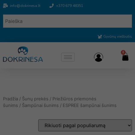
info@dokrinesa.lt
+370 679 48351
Gyvūnų viešbutis
0
Pradžia
/
Šunų prekės
/
Priežiūros priemonės
šunims
/
Šampūnai šunims
/ ESPREE šampūnai šunims