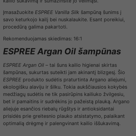
kailio šukavimą ir sumažinsite jo vėlimąsi.
Įmasažuokite
ESPREE Vanilla Silk
šampūną šunims į
savo keturkojo kailį bei nuskalaukite. Esant poreikiui,
procedūrą galima pakartoti.
Rekomenduojamas skiedimas: 16:1
ESPREE Argan Oil
šampūnas
ESPREE Argan Oil
– tai šuns kailio higienai skirtas
šampūnas, sukurtas suteikti jam akinantį blizgesį. Šio
ESPREE
produkto sudėtis praturtinta Argano aliejumi,
ekologišku alaviju ir šilku. Tokia aukščiausios kokybės
medžiagų sudėtis ne tik pasirūpins kailiuko žvilgesiu,
bet ir pamaitins ir sudrėkins jo pažeistą plauką. Argano
aliejuje esančios riebalų rūgštys ir antioksidantai
prisidės prie greitesnio plauko atsistatymo, palaikant
optimalią drėgmę ir palengvinant kailio iššukavimą.