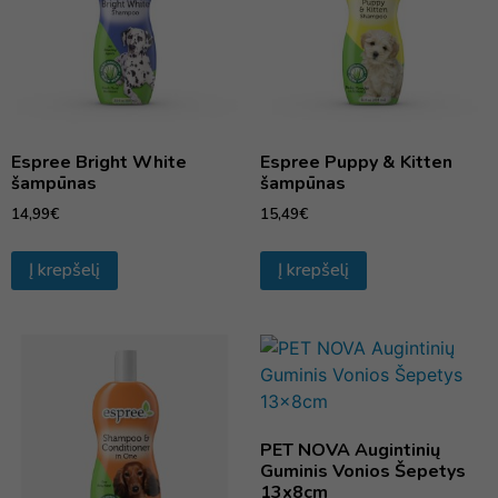
Espree Bright White
Espree Puppy & Kitten
šampūnas
šampūnas
14,99
€
15,49
€
Į krepšelį
Į krepšelį
PET NOVA Augintinių
Guminis Vonios Šepetys
13x8cm