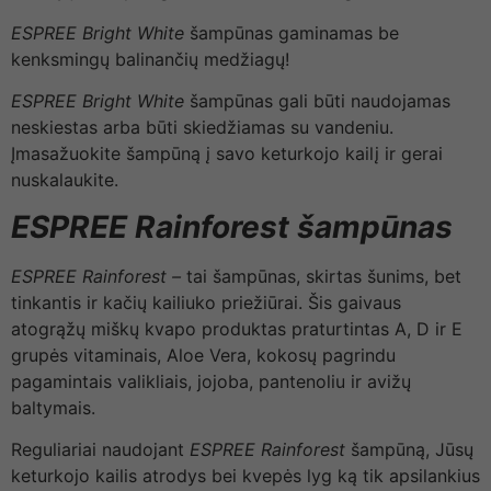
ESPREE Bright White
šampūnas gaminamas be
kenksmingų balinančių medžiagų!
ESPREE Bright White
šampūnas gali būti naudojamas
neskiestas arba būti skiedžiamas su vandeniu.
Įmasažuokite šampūną į savo keturkojo kailį ir gerai
nuskalaukite.
ESPREE
Rainforest šampūnas
ESPREE Rainforest –
tai šampūnas, skirtas šunims, bet
tinkantis ir kačių kailiuko priežiūrai. Šis gaivaus
atogrąžų miškų kvapo produktas praturtintas A, D ir E
grupės vitaminais, Aloe Vera, kokosų pagrindu
pagamintais valikliais, jojoba, pantenoliu ir avižų
baltymais.
Reguliariai naudojant
ESPREE Rainforest
šampūną, Jūsų
keturkojo kailis atrodys bei kvepės lyg ką tik apsilankius