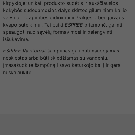
kirpykloje: unikali produkto sudėtis ir aukščiausios
kokybės sudedamosios dalys skirtos giluminiam kailio
valymui, jo apimties didinimui ir žvilgesio bei gaivaus
kvapo suteikimui. Tai puiki
ESPREE
priemonė, galinti
apsaugoti nuo sąvėlų formavimosi ir palengvinti
iššukavimą.
ESPREE Rainforest
šampūnas gali būti naudojamas
neskiestas arba būti skiedžiamas su vandeniu.
Įmasažuokite šampūną į savo keturkojo kailį ir gerai
nuskalaukite.