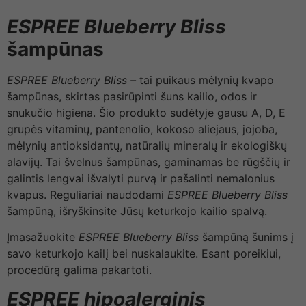
ESPREE Blueberry Bliss
šampūnas
ESPREE Blueberry Bliss –
tai puikaus mėlynių kvapo
šampūnas, skirtas pasirūpinti šuns kailio, odos ir
snukučio higiena. Šio produkto sudėtyje gausu A, D, E
grupės vitaminų, pantenolio, kokoso aliejaus, jojoba,
mėlynių antioksidantų, natūralių mineralų ir ekologiškų
alavijų. Tai švelnus šampūnas, gaminamas be rūgščių ir
galintis lengvai išvalyti purvą ir pašalinti nemalonius
kvapus. Reguliariai naudodami
ESPREE Blueberry Bliss
šampūną, išryškinsite Jūsų keturkojo kailio spalvą.
Įmasažuokite
ESPREE Blueberry Bliss
šampūną šunims į
savo keturkojo kailį bei nuskalaukite. Esant poreikiui,
procedūrą galima pakartoti.
ESPREE
hipoalerginis