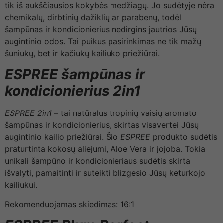
tik iš aukščiausios kokybės medžiagų. Jo sudėtyje nėra
chemikalų, dirbtinių dažiklių ar parabenų, todėl
šampūnas ir kondicionierius nedirgins jautrios Jūsų
augintinio odos. Tai puikus pasirinkimas ne tik mažų
šuniukų, bet ir kačiukų kailiuko priežiūrai.
ESPREE
šampūnas ir
kondicionierius 2in1
ESPREE 2in1
– tai natūralus tropinių vaisių aromato
šampūnas ir kondicionierius, skirtas visavertei Jūsų
augintinio kailio priežiūrai. Šio
ESPREE
produkto sudėtis
praturtinta kokosų aliejumi, Aloe Vera ir jojoba. Tokia
unikali šampūno ir kondicionieriaus sudėtis skirta
išvalyti, pamaitinti ir suteikti blizgesio Jūsų keturkojo
kailiukui.
Rekomenduojamas skiedimas: 16:1