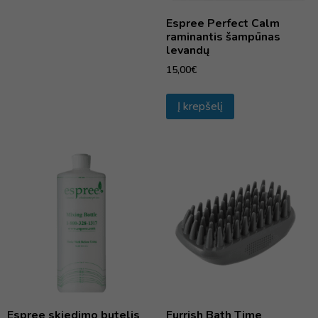
Espree Perfect Calm
raminantis šampūnas
levandų
15,00
€
Į krepšelį
Espree skiedimo butelis
Furrish Bath Time