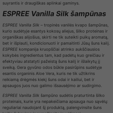
suyrantis ir draugiškas aplinkai gaminys.
ESPREE Vanilla Silk
šampūnas
ESPREE Vanilla Silk –
tropinės vanilės kvapo šampūnas,
kurio sudėtyje esantys kokosų aliejus, šilko proteinas ir
organiškas alijošius, skirti ne tik suteikti puikų aromatą,
bet ir išplauti, kondicionuoti ir pamaitinti Jūsų šuns kailį.
ESPREE
kompanija kruopščiai atrinko aukščiausios
kokybės ingredientus tam, kad padėtų kuo greičiau ir
efektyviau atstatyti pažeistą šuns kailį ir išlaikytų jį
sveiką. Gera gyvūno odos būkle pasirūpins sudėtyje
esantis organinis Aloe Vera, kuris ne tik užtikrins
reikiamą drėgmės kiekį šuns odai ir kailiui, bet ir
apsaugos juos nuo galimo išsausėjimo ar sudirgimo.
ESPREE Vanilla Silk
šampūno sudėtis praturtinta šilko
proteinais, kurie yra nepakeičiama apsauga nuo sąvėlų:
reguliariai naudojant šį produktą, palengvinsite šuns