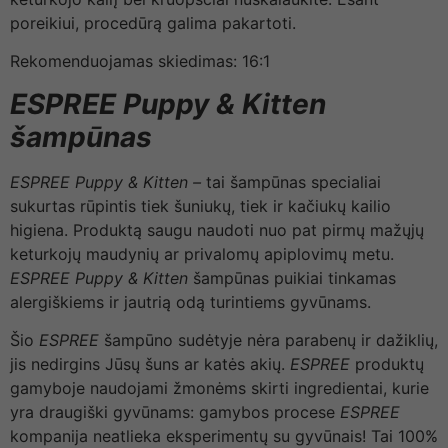
poreikiui, procedūrą galima pakartoti.
Rekomenduojamas skiedimas: 16:1
ESPREE Puppy & Kitten
šampūnas
ESPREE Puppy & Kitten –
tai šampūnas specialiai
sukurtas rūpintis tiek šuniukų, tiek ir kačiukų kailio
higiena. Produktą saugu naudoti nuo pat pirmų mažųjų
keturkojų maudynių ar privalomų apiplovimų metu.
ESPREE Puppy & Kitten
šampūnas puikiai tinkamas
alergiškiems ir jautrią odą turintiems gyvūnams.
Šio
ESPREE
šampūno sudėtyje nėra parabenų ir dažiklių,
jis nedirgins Jūsų šuns ar katės akių.
ESPREE
produktų
gamyboje naudojami žmonėms skirti ingredientai, kurie
yra draugiški gyvūnams: gamybos procese
ESPREE
kompanija neatlieka eksperimentų su gyvūnais! Tai 100%