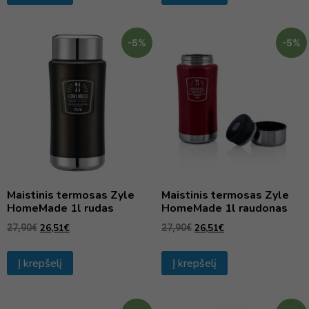
-5%
-5%
Maistinis termosas Zyle
Maistinis termosas Zyle
HomeMade 1l rudas
HomeMade 1l raudonas
26,51
€
26,51
€
27,90
€
27,90
€
Į krepšelį
Į krepšelį