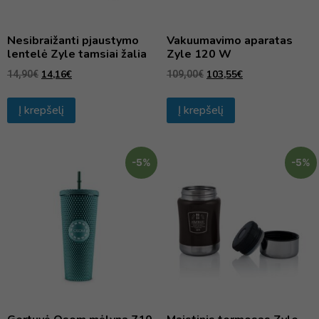
Nesibraižanti pjaustymo
Vakuumavimo aparatas
lentelė Zyle tamsiai žalia
Zyle 120 W
14,16
€
103,55
€
14,90
€
109,00
€
Į krepšelį
Į krepšelį
-5%
-5%