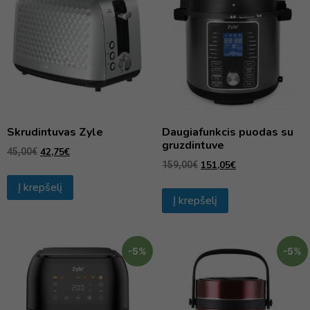
Skrudintuvas Zyle
Daugiafunkcis puodas su
gruzdintuve
42,75
€
45,00
€
151,05
€
159,00
€
Į krepšelį
Į krepšelį
-5%
-5%