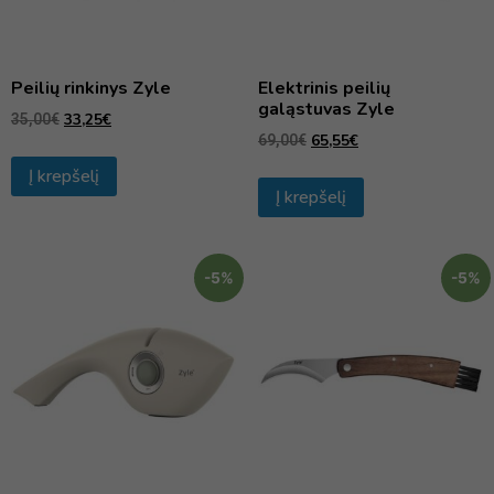
Peilių rinkinys Zyle
Elektrinis peilių
galąstuvas Zyle
33,25
€
35,00
€
65,55
€
69,00
€
Į krepšelį
Į krepšelį
-5%
-5%