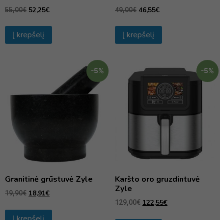
52,25
€
46,55
€
55,00
€
49,00
€
Į krepšelį
Į krepšelį
-5%
-5%
Granitinė grūstuvė Zyle
Karšto oro gruzdintuvė
Zyle
18,91
€
19,90
€
122,55
€
129,00
€
Į krepšelį