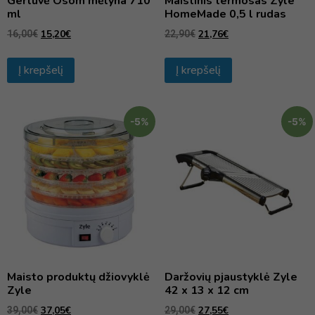
Gertuvė Osom mėlyna 710
Maistinis termosas Zyle
ml
HomeMade 0,5 l rudas
15,20
€
21,76
€
16,00
€
22,90
€
Į krepšelį
Į krepšelį
-5%
-5%
Maisto produktų džiovyklė
Daržovių pjaustyklė Zyle
Zyle
42 x 13 x 12 cm
37,05
€
27,55
€
39,00
€
29,00
€