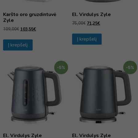
Karšto oro gruzdintuvė
El. Virdulys Zyle
Zyle
71,25
€
75,00
€
103,55
€
109,00
€
Į krepšelį
Į krepšelį
-5%
-5%
El. Virdulys Zyle
El. Virdulys Zyle