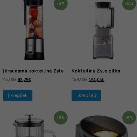
-5%
-5%
Įkraunama kokteilinė Zyle
Kokteilinė Zyle pilka
42,75
€
151,05
€
45,00
€
159,00
€
Į krepšelį
Į krepšelį
-5%
-5%