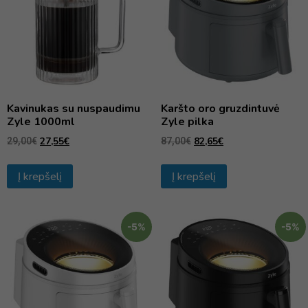
Kavinukas su nuspaudimu
Karšto oro gruzdintuvė
Zyle 1000ml
Zyle pilka
27,55
€
82,65
€
29,00
€
87,00
€
Į krepšelį
Į krepšelį
-5%
-5%