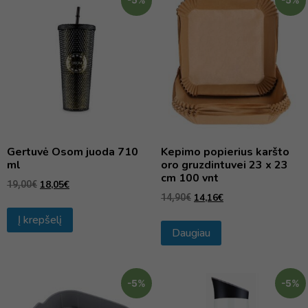
-5%
-5%
Gertuvė Osom juoda 710
Kepimo popierius karšto
ml
oro gruzdintuvei 23 x 23
cm 100 vnt
18,05
€
19,00
€
14,16
€
14,90
€
Į krepšelį
Daugiau
-5%
-5%