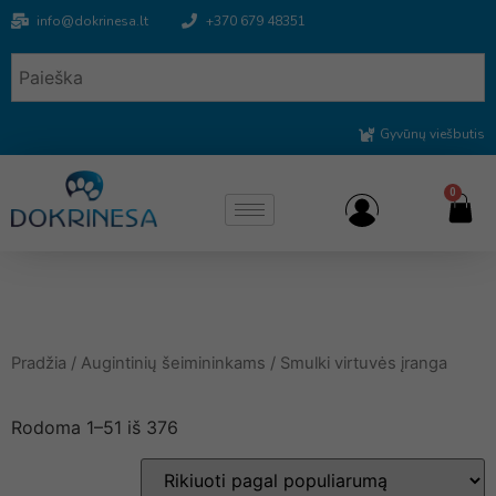
info@dokrinesa.lt
+370 679 48351
Gyvūnų viešbutis
0
Pradžia
/
Augintinių šeimininkams
/ Smulki virtuvės įranga
Rodoma 1–51 iš 376