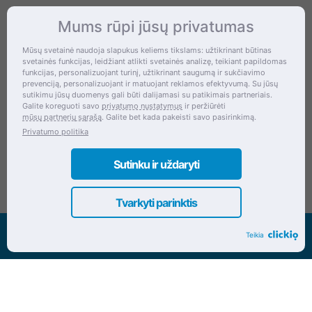
Mums rūpi jūsų privatumas
Kontaktai
Mūsų svetainė naudoja slapukus keliems tikslams: užtikrinant būtinas
svetainės funkcijas, leidžiant atlikti svetainės analizę, teikiant papildomas
Šventupės g. 28, Kaunas, Lietuva
funkcijas, personalizuojant turinį, užtikrinant saugumą ir sukčiavimo
prevenciją, personalizuojant ir matuojant reklamos efektyvumą. Su jūsų
+370 (672) 27 650
sutikimu jūsų duomenys gali būti dalijamasi su patikimais partneriais.
Galite koreguoti savo
privatumo nustatymus
ir peržiūrėti
info@dokrinesa.lt
mūsų partnerių sąrašą
. Galite bet kada pakeisti savo pasirinkimą.
Privatumo politika
MB PETHOMEPEOPLE
Įmonės kodas: 305695822
Sutinku ir uždaryti
Tvarkyti parinktis
Visos teisės saugomos www.dokrinesa.lt
Teikia