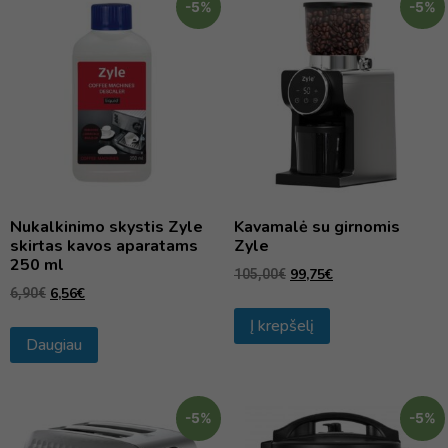
-5%
-5%
Nukalkinimo skystis Zyle
Kavamalė su girnomis
skirtas kavos aparatams
Zyle
250 ml
99,75
€
105,00
€
6,56
€
6,90
€
Į krepšelį
Daugiau
-5%
-5%