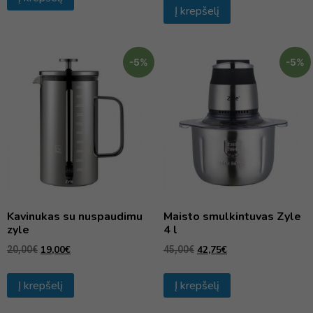
Į krepšelį
-5%
-5%
Kavinukas su nuspaudimu
Maisto smulkintuvas Zyle
zyle
4 l
19,00
€
42,75
€
20,00
€
45,00
€
Į krepšelį
Į krepšelį