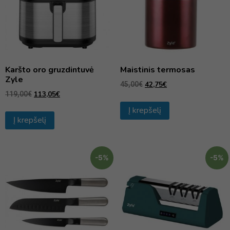
Karšto oro gruzdintuvė
Maistinis termosas
Zyle
42,75
€
45,00
€
113,05
€
119,00
€
Į krepšelį
Į krepšelį
-5%
-5%