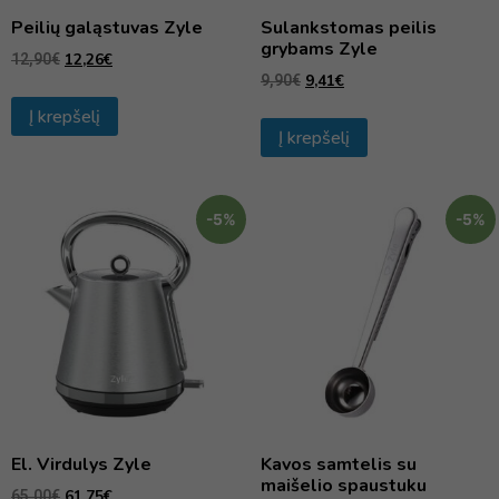
Peilių galąstuvas Zyle
Sulankstomas peilis
grybams Zyle
12,26
€
12,90
€
9,41
€
9,90
€
Į krepšelį
Į krepšelį
-5%
-5%
El. Virdulys Zyle
Kavos samtelis su
maišelio spaustuku
61,75
€
65,00
€