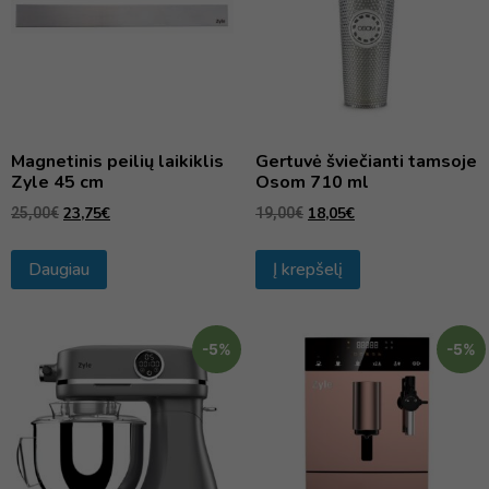
Magnetinis peilių laikiklis
Gertuvė šviečianti tamsoje
Zyle 45 cm
Osom 710 ml
23,75
€
18,05
€
25,00
€
19,00
€
Daugiau
Į krepšelį
-5%
-5%