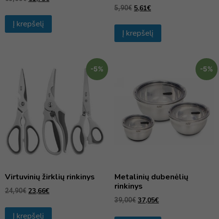
5,61
€
5,90
€
Į krepšelį
Į krepšelį
-5%
-5%
Virtuvinių žirklių rinkinys
Metalinių dubenėlių
rinkinys
23,66
€
24,90
€
37,05
€
39,00
€
Į krepšelį