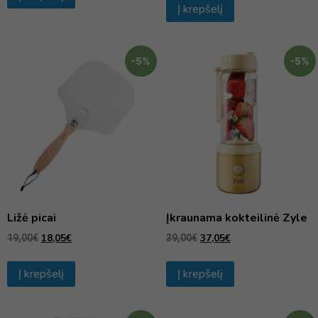
Į krepšelį
-5%
-5%
Ližė picai
Įkraunama kokteilinė Zyle
18,05
€
37,05
€
19,00
€
39,00
€
Į krepšelį
Į krepšelį