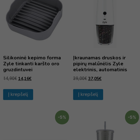
Silikoninė kepimo forma
Įkraunamas druskos ir
Zyle tinkanti karšto oro
pipirų malūnėlis Zyle
gruzdintuvei
elektrinis, automatinis
14,16
€
37,05
€
14,90
€
39,00
€
Į krepšelį
Į krepšelį
-5%
-5%