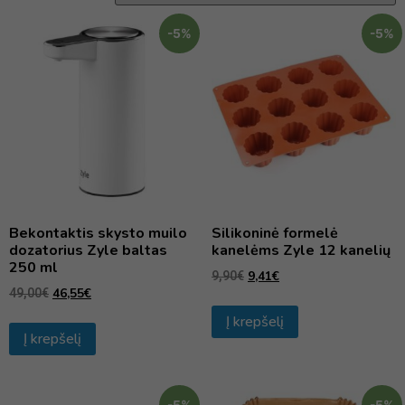
-5%
-5%
Bekontaktis skysto muilo
Silikoninė formelė
dozatorius Zyle baltas
kanelėms Zyle 12 kanelių
250 ml
9,41
€
9,90
€
46,55
€
49,00
€
Į krepšelį
Į krepšelį