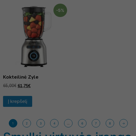
-5%
Kokteilinė Zyle
61,75
€
65,00
€
Į krepšelį
1
2
3
4
…
6
7
8
→