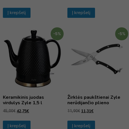
Į krepšelį
Į krepšelį
-5%
-5%
Keramikinis juodas
Žirklės paukštienai Zyle
virdulys Zyle 1,5 l
nerūdijančio plieno
42,75
€
11,31
€
45,00
€
11,90
€
Į krepšelį
Į krepšelį