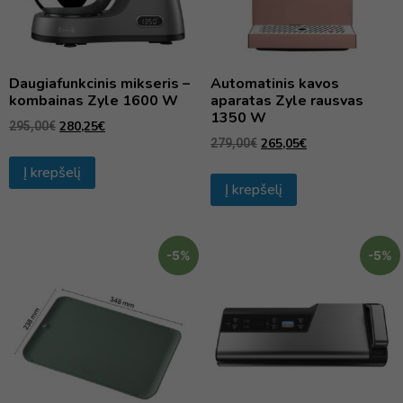
Daugiafunkcinis mikseris –
Automatinis kavos
kombainas Zyle 1600 W
aparatas Zyle rausvas
1350 W
280,25
€
295,00
€
265,05
€
279,00
€
Į krepšelį
Į krepšelį
-5%
-5%