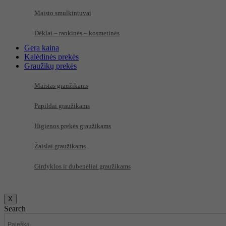
Maisto smulkintuvai
Dėklai – rankinės – kosmetinės
Gera kaina
Kalėdinės prekės
Graužikų prekės
Maistas graužikams
Papildai graužikams
Higienos prekės graužikams
Žaislai graužikams
Girdyklos ir dubenėliai graužikams
X
Search