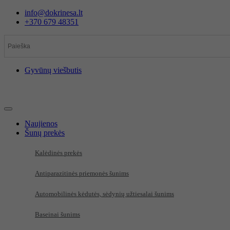
Eiti
info@dokrinesa.lt
prie
+370 679 48351
turinio
Gyvūnų viešbutis
Naujienos
Šunų prekės
Kalėdinės prekės
Antiparazitinės priemonės šunims
Automobilinės kėdutės, sėdynių užtiesalai šunims
Baseinai šunims