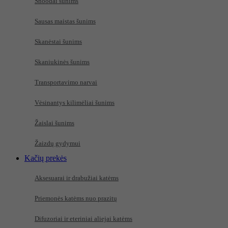
Snoodai šunims
Sausas maistas šunims
Skanėstai šunims
Skaniukinės šunims
Transportavimo narvai
Vėsinantys kilimėliai šunims
Žaislai šunims
Žaizdų gydymui
Kačių prekės
Aksesuarai ir drabužiai katėms
Priemonės katėms nuo prazitų
Difuzoriai ir eteriniai aliejai katėms