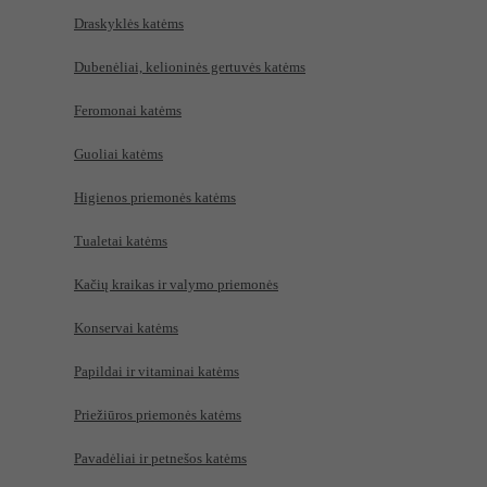
Draskyklės katėms
Dubenėliai, kelioninės gertuvės katėms
Feromonai katėms
Guoliai katėms
Higienos priemonės katėms
Tualetai katėms
Kačių kraikas ir valymo priemonės
Konservai katėms
Papildai ir vitaminai katėms
Priežiūros priemonės katėms
Pavadėliai ir petnešos katėms