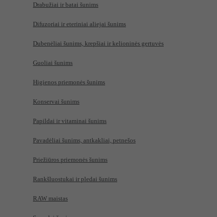
Drabužiai ir batai šunims
Difuzoriai ir eteriniai aliejai šunims
Dubenėliai šunims, krepšiai ir kelioninės gertuvės
Guoliai šunims
Higienos priemonės šunims
Konservai šunims
Papildai ir vitaminai šunims
Pavadėliai šunims, antkakliai, petnešos
Priežiūros priemonės šunims
Rankšluostukai ir pledai šunims
RAW maistas