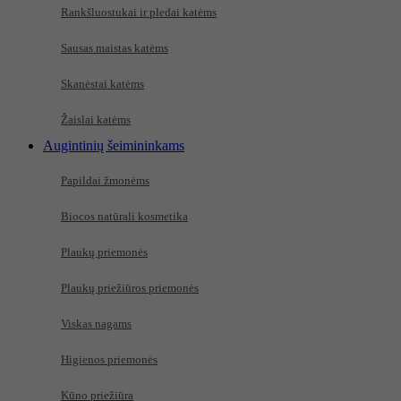
Rankšluostukai ir pledai katėms
Sausas maistas katėms
Skanėstai katėms
Žaislai katėms
Augintinių šeimininkams
Papildai žmonėms
Biocos natūrali kosmetika
Plaukų priemonės
Plaukų priežiūros priemonės
Viskas nagams
Higienos priemonės
Kūno priežiūra