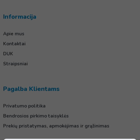
Informacija
Apie mus
Kontaktai
DUK
Straipsniai
Pagalba Klientams
Privatumo politika
Bendrosios pirkimo taisyklės
Prekių pristatymas, apmokėjimas ir grąžinimas