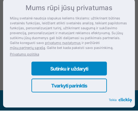
Mums rūpi jūsų privatumas
Kontaktai
Mūsų svetainė naudoja slapukus keliems tikslams: užtikrinant būtinas
svetainės funkcijas, leidžiant atlikti svetainės analizę, teikiant papildomas
Šventupės g. 28, Kaunas, Lietuva
funkcijas, personalizuojant turinį, užtikrinant saugumą ir sukčiavimo
prevenciją, personalizuojant ir matuojant reklamos efektyvumą. Su jūsų
+370 (672) 27 650
sutikimu jūsų duomenys gali būti dalijamasi su patikimais partneriais.
Galite koreguoti savo
privatumo nustatymus
ir peržiūrėti
info@dokrinesa.lt
mūsų partnerių sąrašą
. Galite bet kada pakeisti savo pasirinkimą.
Privatumo politika
MB PETHOMEPEOPLE
Įmonės kodas: 305695822
Sutinku ir uždaryti
Tvarkyti parinktis
Visos teisės saugomos www.dokrinesa.lt
Teikia