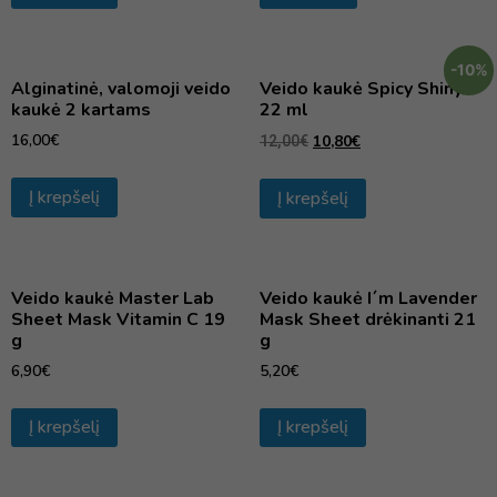
-10%
Alginatinė, valomoji veido
Veido kaukė Spicy Shiny
kaukė 2 kartams
22 ml
16,00
€
10,80
€
12,00
€
Į krepšelį
Į krepšelį
Veido kaukė Master Lab
Veido kaukė I´m Lavender
Sheet Mask Vitamin C 19
Mask Sheet drėkinanti 21
g
g
6,90
€
5,20
€
Į krepšelį
Į krepšelį