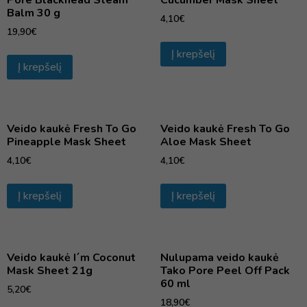
Pore Blackhead Steam
Cucumber Mask Sheet
Balm 30 g
4,10
€
19,90
€
Į krepšelį
Į krepšelį
Veido kaukė Fresh To Go
Veido kaukė Fresh To Go
Pineapple Mask Sheet
Aloe Mask Sheet
4,10
€
4,10
€
Į krepšelį
Į krepšelį
Veido kaukė I´m Coconut
Nulupama veido kaukė
Mask Sheet 21g
Tako Pore Peel Off Pack
60 ml
5,20
€
18,90
€