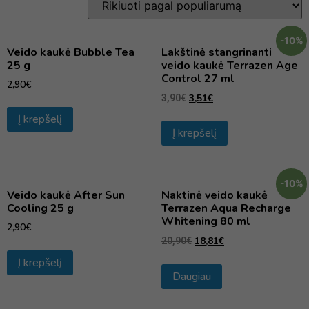
-10%
Veido kaukė Bubble Tea
Lakštinė stangrinanti
25 g
veido kaukė Terrazen Age
Control 27 ml
2,90
€
3,51
€
3,90
€
Į krepšelį
Į krepšelį
-10%
Veido kaukė After Sun
Naktinė veido kaukė
Cooling 25 g
Terrazen Aqua Recharge
Whitening 80 ml
2,90
€
18,81
€
20,90
€
Į krepšelį
Daugiau