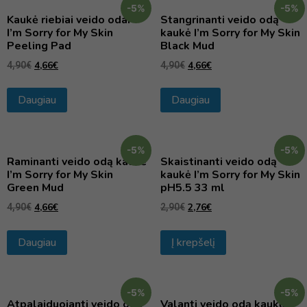
-5%
-5%
Kaukė riebiai veido odai
Stangrinanti veido odą
I’m Sorry for My Skin
kaukė I’m Sorry for My Skin
Peeling Pad
Black Mud
4,66
€
4,66
€
4,90
€
4,90
€
Daugiau
Daugiau
-5%
-5%
Raminanti veido odą kaukė
Skaistinanti veido odą
I’m Sorry for My Skin
kaukė I’m Sorry for My Skin
Green Mud
pH5.5 33 ml
4,66
€
2,76
€
4,90
€
2,90
€
Daugiau
Į krepšelį
-5%
-5%
Atpalaiduojanti veido odą
Valanti veido odą kaukė