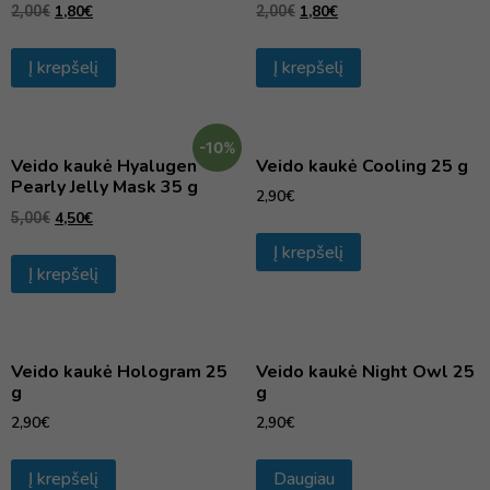
1,80
€
1,80
€
2,00
€
2,00
€
Į krepšelį
Į krepšelį
-10%
Veido kaukė Hyalugen
Veido kaukė Cooling 25 g
Pearly Jelly Mask 35 g
2,90
€
4,50
€
5,00
€
Į krepšelį
Į krepšelį
Veido kaukė Hologram 25
Veido kaukė Night Owl 25
g
g
2,90
€
2,90
€
Į krepšelį
Daugiau