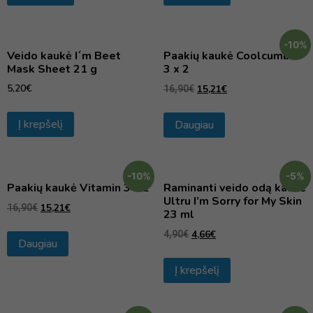
-10%
Veido kaukė I´m Beet
Paakių kaukė Coolcumber
Mask Sheet 21 g
3 x 2
5,20
€
15,21
€
16,90
€
Į krepšelį
Daugiau
-10%
-5%
Paakių kaukė Vitamin 3 x 2
Raminanti veido odą kaukė
Ultru I’m Sorry for My Skin
15,21
€
16,90
€
23 ml
4,66
€
4,90
€
Daugiau
Į krepšelį