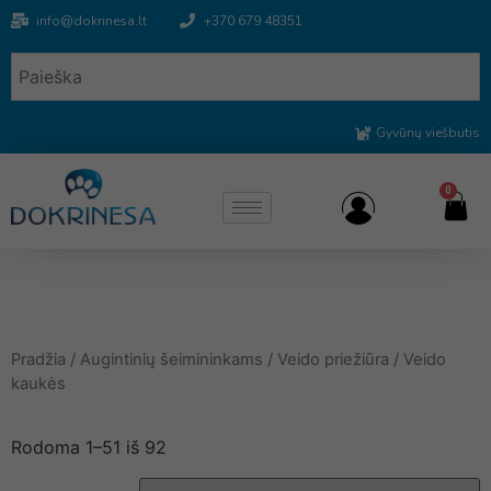
info@dokrinesa.lt
+370 679 48351
Gyvūnų viešbutis
0
Pradžia
/
Augintinių šeimininkams
/
Veido priežiūra
/ Veido
kaukės
Rodoma 1–51 iš 92