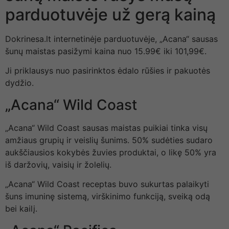
parduotuvėje už gerą kainą
Dokrinesa.lt internetinėje parduotuvėje, „Acana“ sausas
šunų maistas pasižymi kaina nuo 15.99€ iki 101,99€.
Ji priklausys nuo pasirinktos ėdalo rūšies ir pakuotės
dydžio.
„Acana“ Wild Coast
„Acana“ Wild Coast sausas maistas puikiai tinka visų
amžiaus grupių ir veislių šunims. 50% sudėties sudaro
aukščiausios kokybės žuvies produktai, o likę 50% yra
iš daržovių, vaisių ir žolelių.
„Acana“ Wild Coast receptas buvo sukurtas palaikyti
šuns imuninę sistemą, virškinimo funkciją, sveiką odą
bei kailį.