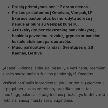
Prekių pristatymas per 1-7 darbo dienas.
Prekės pristatomos į Omnivos, Venipak, LP
Express paštomatus bei nurodytu adresu į
namus ar biurą su Venipak kurjeriu.
Atsiskaitykite per elektroninę bankininkystę,
bankiniu pavedimu, revolut, grynais ar bankine
kortele atsiimant parduotuvėje.
Mūsų parduotuvė randasi: Šventupės g. 28,
Kaunas, Lietuva.
„Acana“ – vienas labiausiai pasaulyje vertinamų premium
klasės sauso maisto šunims gamintojų iš Kanados.
Visiškai natūralūs ingredientai, jokių pridėtinių elementų
ir pagal geriausias veterinarų praktikas parinktas
medžiagų balansas – pagrindinės priežastys kodėl verta
rinktis šį sausą maistą savo augintiniui.