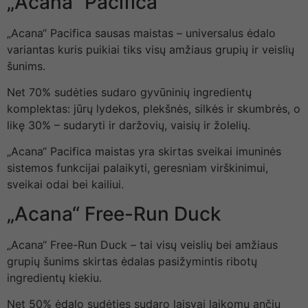
„Acana“ Pacifica
„Acana“ Pacifica sausas maistas – universalus ėdalo
variantas kuris puikiai tiks visų amžiaus grupių ir veislių
šunims.
Net 70% sudėties sudaro gyvūninių ingredientų
komplektas: jūrų lydekos, plekšnės, silkės ir skumbrės, o
likę 30% – sudaryti ir daržovių, vaisių ir žolelių.
„Acana“ Pacifica maistas yra skirtas sveikai imuninės
sistemos funkcijai palaikyti, geresniam virškinimui,
sveikai odai bei kailiui.
„Acana“ Free-Run Duck
„Acana“ Free-Run Duck – tai visų veislių bei amžiaus
grupių šunims skirtas ėdalas pasižymintis ribotų
ingredientų kiekiu.
Net 50% ėdalo sudėties sudaro laisvai laikomų ančių