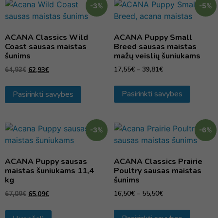
-3%
-5%
ACANA Classics Wild
ACANA Puppy Small
Coast sausas maistas
Breed sausas maistas
šunims
mažų veislių šuniukams
17,55
€
–
39,81
€
62,93
€
64,93
€
Pasirinkti savybes
Pasirinkti savybes
-3%
-6%
ACANA Puppy sausas
ACANA Classics Prairie
maistas šuniukams 11,4
Poultry sausas maistas
kg
šunims
16,50
€
–
55,50
€
65,09
€
67,09
€