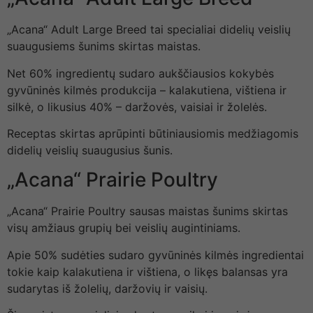
„Acana“ Adult Large Breed tai specialiai didelių veislių
suaugusiems šunims skirtas maistas.
Net 60% ingredientų sudaro aukščiausios kokybės
gyvūninės kilmės produkcija – kalakutiena, vištiena ir
silkė, o likusius 40% – daržovės, vaisiai ir žolelės.
Receptas skirtas aprūpinti būtiniausiomis medžiagomis
didelių veislių suaugusius šunis.
„Acana“ Prairie Poultry
„Acana“ Prairie Poultry sausas maistas šunims skirtas
visų amžiaus grupių bei veislių augintiniams.
Apie 50% sudėties sudaro gyvūninės kilmės ingredientai
tokie kaip kalakutiena ir vištiena, o likęs balansas yra
sudarytas iš žolelių, daržovių ir vaisių.