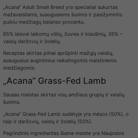
„Acana“ Adult Small Breed yra specialiai sukurtas
mažaveisliams, suaugusiems šunims ir pasižymintis
puikiu medžiagų balanso procentu.
65% laisvai laikomų vištų, žuvies ir kiaušinių, 35% –
vaisių daržovių ir žolelių.
Receptas skirtas pilnai aprūpinti mažųjų veislių,
suaugusius augintinius reikalingomis maistinėmis
medžiagomis.
„Acana“ Grass-Fed Lamb
Sausas maistas skirtas visų amžiaus grupių ir veislių
šunims.
„Acana“ Grass-Fed Lamb sudėtyje yra mėsos (50%), o
taip ir daržovių, vaisių ir žolelių (50%).
Pagrindinis ingredientas šiame maiste yra Naujosios