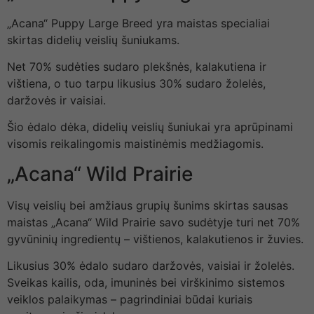
„Acana“ Puppy Large Breed yra maistas specialiai
skirtas didelių veislių šuniukams.
Net 70% sudėties sudaro plekšnės, kalakutiena ir
vištiena, o tuo tarpu likusius 30% sudaro žolelės,
daržovės ir vaisiai.
Šio ėdalo dėka, didelių veislių šuniukai yra aprūpinami
visomis reikalingomis maistinėmis medžiagomis.
„Acana“ Wild Prairie
Visų veislių bei amžiaus grupių šunims skirtas sausas
maistas „Acana“ Wild Prairie savo sudėtyje turi net 70%
gyvūninių ingredientų – vištienos, kalakutienos ir žuvies.
Likusius 30% ėdalo sudaro daržovės, vaisiai ir žolelės.
Sveikas kailis, oda, imuninės bei virškinimo sistemos
veiklos palaikymas – pagrindiniai būdai kuriais