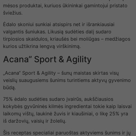
mėsos produktai, kuriuos ūkininkai gamintojui pristato
šviežius.
Ėdalo skoniui sunkiai atsispirs net ir išrankiausiai
valgantis šuniukas. Likusią sudėties dalį sudaro
tirpiosios skaidulos, kriaušės bei moliūgas – medžiagos
kurios užtikrina lengvą virškinimą.
Acana“ Sport & Agility
„Acana“ Sport & Agility – šunų maistas skirtas visų
veislių suaugusiems šunims turintiems aktyvų gyvenimo
būdą.
75% ėdalo sudėties sudaro įvairūs, aukščiausios
kokybės gyvūninės kilmės ingredientai tokie kaip laisvai
laikomų vištų, laukinė žuvis ir kiaušiniai, o likę 25% yra
iš daržovių, vaisių ir žolelių.
Šis receptas specialiai paruoštas aktyviems šunims ir jų