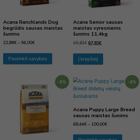
Acana Ranchlands Dog
Acana Senior sausas
begrūdis sausas maistas
maistas vyresniems
šunims
šunims 11,4kg
22,88
€
–
96,00
€
67,83
€
69,83
€
Pasirinkti savybes
Į krepšelį
-5%
-3%
Acana Puppy Large Breed
sausas maistas šunims
68,44
€
–
100,00
€