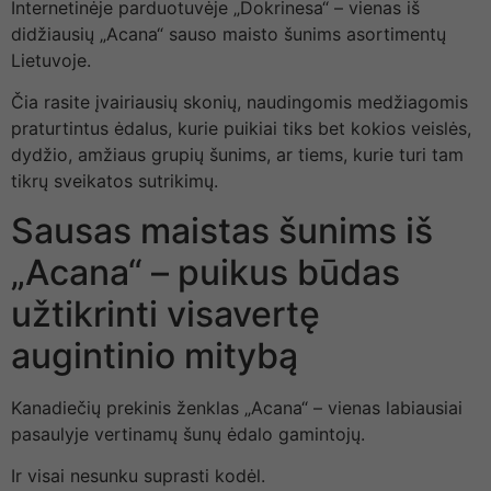
Internetinėje parduotuvėje „Dokrinesa“ – vienas iš
didžiausių „Acana“ sauso maisto šunims asortimentų
Lietuvoje.
Čia rasite įvairiausių skonių, naudingomis medžiagomis
praturtintus ėdalus, kurie puikiai tiks bet kokios veislės,
dydžio, amžiaus grupių šunims, ar tiems, kurie turi tam
tikrų sveikatos sutrikimų.
Sausas maistas šunims iš
„Acana“ – puikus būdas
užtikrinti visavertę
augintinio mitybą
Kanadiečių prekinis ženklas „Acana“ – vienas labiausiai
pasaulyje vertinamų šunų ėdalo gamintojų.
Ir visai nesunku suprasti kodėl.