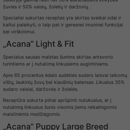
žuvies ir 50% vaisių, žolelių ir daržovių.
Specialiai sukurtas receptas yra skirtas sveikai odai ir
kailiui palaikyti, o taip pat ir geresnei imuninei funkcijai
bei virškinimui.
„Acana“ Light & Fit
Specialus sausas maistas šunims skirtas antsvorio
turintiems ar į nutukimą linkusiems augintiniams.
Apie 65 procentus ėdalo sudėties sudaro laisvai laikomų
vištų, laukinių žuvų bei kiaušinių balansas. Likusius 35%
sudaro vaisiai, daržovės ir žolelės.
Receptūra sukurta pilnai aprūpinti nutukusius, ar į
nutukimą linkusius šunis visomis jiems reikalingomis
maistinėmis medžiagomis.
„Acana“ Puppy Large Breed