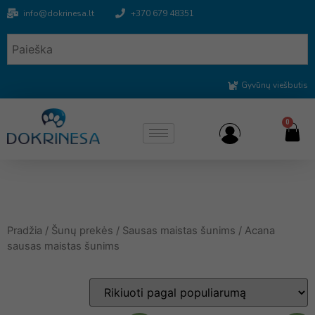
info@dokrinesa.lt
+370 679 48351
Gyvūnų viešbutis
0
Pradžia
/
Šunų prekės
/
Sausas maistas šunims
/ Acana
sausas maistas šunims