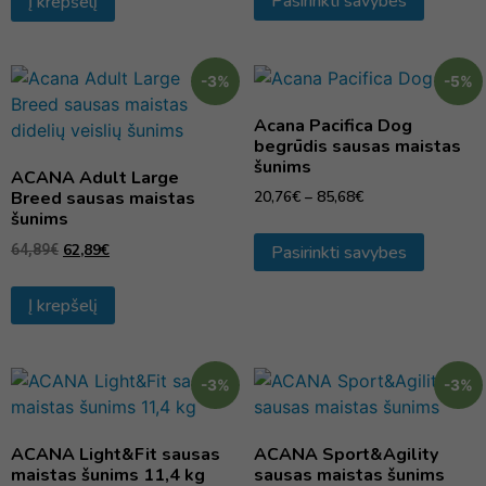
Pasirinkti savybes
Į krepšelį
-3%
-5%
Acana Pacifica Dog
begrūdis sausas maistas
šunims
ACANA Adult Large
Breed sausas maistas
20,76
€
–
85,68
€
šunims
62,89
€
Pasirinkti savybes
64,89
€
Į krepšelį
-3%
-3%
ACANA Light&Fit sausas
ACANA Sport&Agility
maistas šunims 11,4 kg
sausas maistas šunims