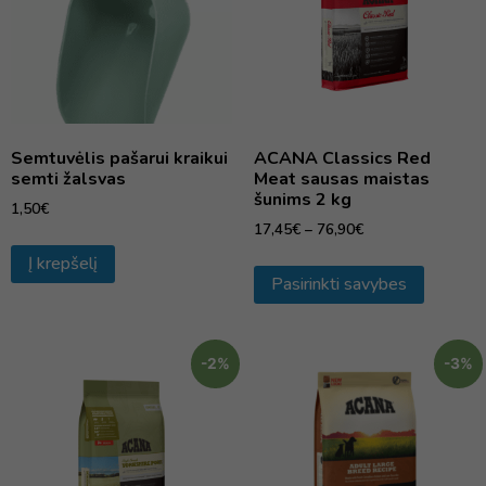
Semtuvėlis pašarui kraikui
ACANA Classics Red
semti žalsvas
Meat sausas maistas
šunims 2 kg
1,50
€
17,45
€
–
76,90
€
Į krepšelį
Pasirinkti savybes
-2%
-3%