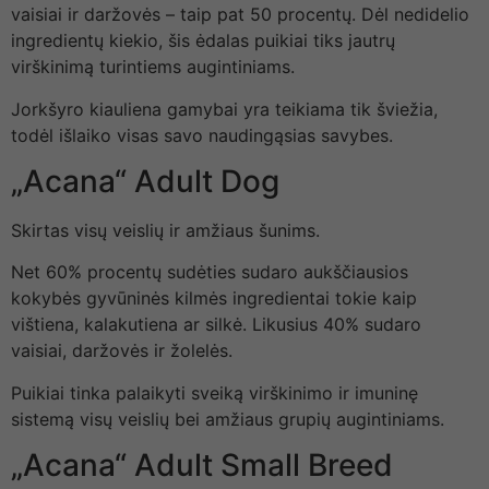
vaisiai ir daržovės – taip pat 50 procentų. Dėl nedidelio
ingredientų kiekio, šis ėdalas puikiai tiks jautrų
virškinimą turintiems augintiniams.
Jorkšyro kiauliena gamybai yra teikiama tik šviežia,
todėl išlaiko visas savo naudingąsias savybes.
„Acana“ Adult Dog
Skirtas visų veislių ir amžiaus šunims.
Net 60% procentų sudėties sudaro aukščiausios
kokybės gyvūninės kilmės ingredientai tokie kaip
vištiena, kalakutiena ar silkė. Likusius 40% sudaro
vaisiai, daržovės ir žolelės.
Puikiai tinka palaikyti sveiką virškinimo ir imuninę
sistemą visų veislių bei amžiaus grupių augintiniams.
„Acana“ Adult Small Breed