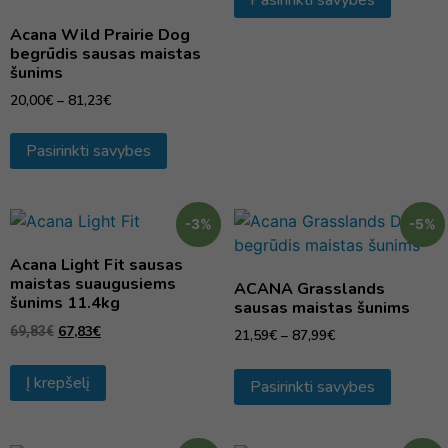
Pasirinkti savybes
Acana Wild Prairie Dog
begrūdis sausas maistas
šunims
20,00
€
–
81,23
€
Pasirinkti savybes
-3%
-5%
Acana Light Fit sausas
maistas suaugusiems
ACANA Grasslands
šunims 11.4kg
sausas maistas šunims
67,83
€
69,83
€
21,59
€
–
87,99
€
Į krepšelį
Pasirinkti savybes