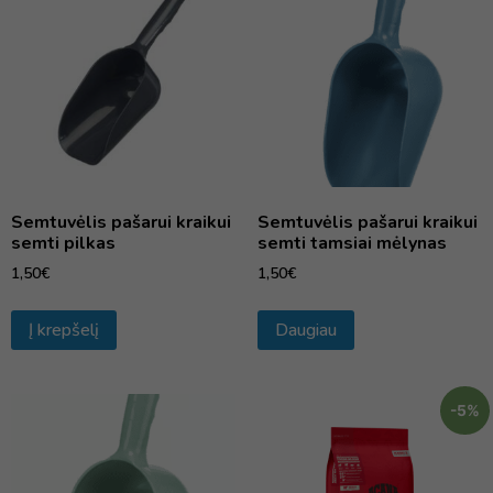
Semtuvėlis pašarui kraikui
Semtuvėlis pašarui kraikui
semti pilkas
semti tamsiai mėlynas
1,50
€
1,50
€
Į krepšelį
Daugiau
-5%