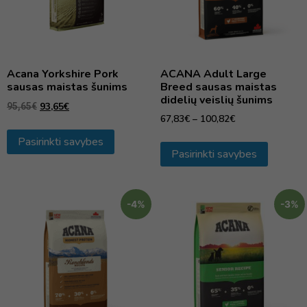
Acana Yorkshire Pork
ACANA Adult Large
sausas maistas šunims
Breed sausas maistas
didelių veislių šunims
93,65
€
95,65
€
67,83
€
–
100,82
€
Pasirinkti savybes
Pasirinkti savybes
-4%
-3%