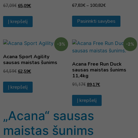
67,83
€
–
100,82
€
65,09
€
67,09
€
Pasirinkti savybes
Į krepšelį
-3%
-2%
Acana Sport Agility
sausas maistas šunims
Acana Free Run Duck
sausas maistas šunims
62,59
€
64,59
€
11,4kg
89,17
€
91,17
€
Į krepšelį
Į krepšelį
„Acana“ sausas
maistas šunims