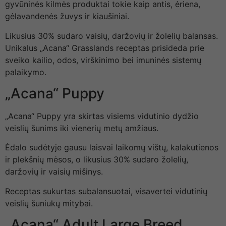
gyvūninės kilmės produktai tokie kaip antis, ėriena,
gėlavandenės žuvys ir kiaušiniai.
Likusius 30% sudaro vaisių, daržovių ir žolelių balansas.
Unikalus „Acana“ Grasslands receptas prisideda prie
sveiko kailio, odos, virškinimo bei imuninės sistemų
palaikymo.
„Acana“ Puppy
„Acana“ Puppy yra skirtas visiems vidutinio dydžio
veislių šunims iki vienerių metų amžiaus.
Ėdalo sudėtyje gausu laisvai laikomų vištų, kalakutienos
ir plekšnių mėsos, o likusius 30% sudaro žolelių,
daržovių ir vaisių mišinys.
Receptas sukurtas subalansuotai, visavertei vidutinių
veislių šuniukų mitybai.
„Acana“ Adult Large Breed