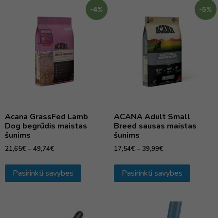
-4%
-5%
Acana GrassFed Lamb
ACANA Adult Small
Dog begrūdis maistas
Breed sausas maistas
šunims
šunims
21,65
€
–
49,74
€
17,54
€
–
39,99
€
Pasirinkti savybes
Pasirinkti savybes