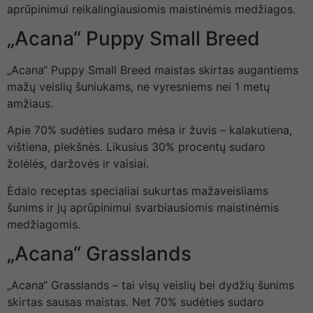
aprūpinimui reikalingiausiomis maistinėmis medžiagos.
„Acana“ Puppy Small Breed
„Acana“ Puppy Small Breed maistas skirtas augantiems
mažų veislių šuniukams, ne vyresniems nei 1 metų
amžiaus.
Apie 70% sudėties sudaro mėsa ir žuvis – kalakutiena,
vištiena, plekšnės. Likusius 30% procentų sudaro
žolėlės, daržovės ir vaisiai.
Ėdalo receptas specialiai sukurtas mažaveisliams
šunims ir jų aprūpinimui svarbiausiomis maistinėmis
medžiagomis.
„Acana“ Grasslands
„Acana“ Grasslands – tai visų veislių bei dydžių šunims
skirtas sausas maistas. Net 70% sudėties sudaro