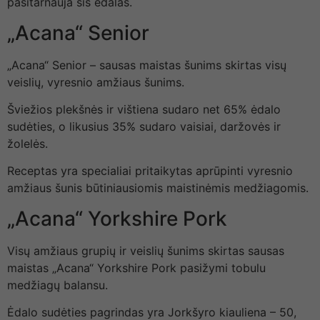
pasitarnauja šis ėdalas.
„Acana“ Senior
„Acana“ Senior – sausas maistas šunims skirtas visų
veislių, vyresnio amžiaus šunims.
Šviežios plekšnės ir vištiena sudaro net 65% ėdalo
sudėties, o likusius 35% sudaro vaisiai, daržovės ir
žolelės.
Receptas yra specialiai pritaikytas aprūpinti vyresnio
amžiaus šunis būtiniausiomis maistinėmis medžiagomis.
„Acana“ Yorkshire Pork
Visų amžiaus grupių ir veislių šunims skirtas sausas
maistas „Acana“ Yorkshire Pork pasižymi tobulu
medžiagų balansu.
Ėdalo sudėties pagrindas yra Jorkšyro kiauliena – 50,