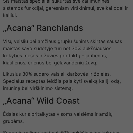
Šis maistas specialiai sukurtas sveikai imuninės
sistemos funkcijai, geresniam virškinimui, sveikai odai ir
kailiui.
„Acana“ Ranchlands
Visų veislių bei amžiaus grupių šunims skirtas sausas
maistas savo sudėtyje turi net 70% aukščiausios
kokybės mėsos ir žuvies produktų – jautienos,
kiaulienos, ėrienos bei gėlavandenių žuvų.
Likusius 30% sudaro vaisiai, daržovės ir žolelės.
Specialus receptas leidžia palaikyti sveiką kailį, odą,
imuninę bei virškinimo sistemą.
„Acana“ Wild Coast
Ėdalas kuris pritaikytas visoms veislėms ir amžių
grupėms.
Sudėtyje galima rasti net 50% aukščiausios kokybės