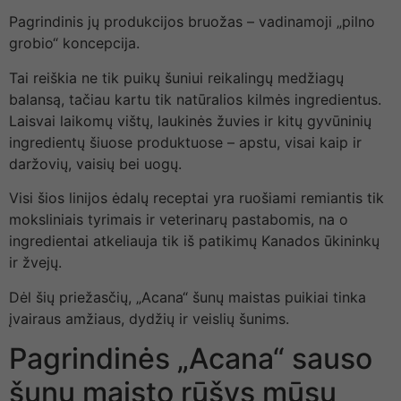
Pagrindinis jų produkcijos bruožas – vadinamoji „pilno
grobio“ koncepcija.
Tai reiškia ne tik puikų šuniui reikalingų medžiagų
balansą, tačiau kartu tik natūralios kilmės ingredientus.
Laisvai laikomų vištų, laukinės žuvies ir kitų gyvūninių
ingredientų šiuose produktuose – apstu, visai kaip ir
daržovių, vaisių bei uogų.
Visi šios linijos ėdalų receptai yra ruošiami remiantis tik
moksliniais tyrimais ir veterinarų pastabomis, na o
ingredientai atkeliauja tik iš patikimų Kanados ūkininkų
ir žvejų.
Dėl šių priežasčių, „Acana“ šunų maistas puikiai tinka
įvairaus amžiaus, dydžių ir veislių šunims.
Pagrindinės „Acana“ sauso
šunų maisto rūšys mūsų