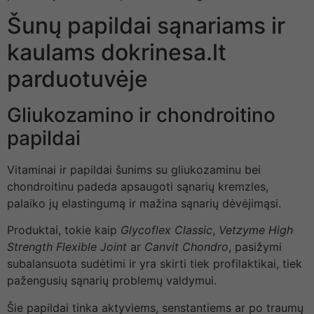
Šunų papildai sąnariams ir
kaulams dokrinesa.lt
parduotuvėje
Gliukozamino ir chondroitino
papildai
Vitaminai ir papildai šunims su gliukozaminu bei
chondroitinu padeda apsaugoti sąnarių kremzles,
palaiko jų elastingumą ir mažina sąnarių dėvėjimąsi.
Produktai, tokie kaip
Glycoflex Classic
,
Vetzyme High
Strength Flexible Joint
ar
Canvit Chondro
, pasižymi
subalansuota sudėtimi ir yra skirti tiek profilaktikai, tiek
pažengusių sąnarių problemų valdymui.
Šie papildai tinka aktyviems, senstantiems ar po traumų