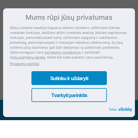
Mums rūpi jūsų privatumas
Kontaktai
Mūsų svetainė naudoja slapukus keliems tikslams: užtikrinant būtinas
svetainės funkcijas, leidžiant atlikti svetainės analizę, teikiant papildomas
Šventupės g. 28, Kaunas, Lietuva
funkcijas, personalizuojant turinį, užtikrinant saugumą ir sukčiavimo
prevenciją, personalizuojant ir matuojant reklamos efektyvumą. Su jūsų
+370 (672) 27 650
sutikimu jūsų duomenys gali būti dalijamasi su patikimais partneriais.
Galite koreguoti savo
privatumo nustatymus
ir peržiūrėti
info@dokrinesa.lt
mūsų partnerių sąrašą
. Galite bet kada pakeisti savo pasirinkimą.
Privatumo politika
MB PETHOMEPEOPLE
Įmonės kodas: 305695822
Sutinku ir uždaryti
Tvarkyti parinktis
Visos teisės saugomos www.dokrinesa.lt
Teikia