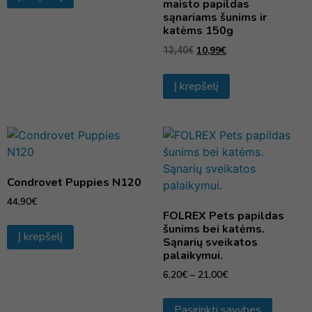
maisto papildas
sąnariams šunims ir
katėms 150g
10,99
€
13,40
€
Į krepšelį
Condrovet Puppies N120
44,90
€
FOLREX Pets papildas
šunims bei katėms.
Į krepšelį
Sąnarių sveikatos
palaikymui.
6,20
€
–
21,00
€
Pasirinkti savybes