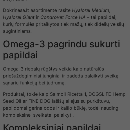
Dokrinesa.lt asortimente rasite
Hyaloral Medium
,
Hyaloral Giant
ir
Condrovet Force HA
– tai papildai,
kurių formulės pritaikytos tiek mažų, tiek didelių veislių
augintiniams.
Omega-3 pagrindu sukurti
papildai
Omega-3 riebalų rūgštys veikia kaip natūralūs
priešuždegiminiai junginiai ir padeda palaikyti sveiką
sąnarių funkciją bei judrumą.
Produktai, tokie kaip Salmoil Ricetta 1, DOGSLIFE Hemp
Seed Oil ar FINE DOG lašišų aliejus su purkštuvu,
papildomai gerina odos ir kailio būklę, todėl naudingi
kompleksinei sveikatai palaikyti.
Kompleksiniai papildai