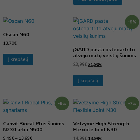
-9%
Oscan N60
13,70
€
jGARD pasta osteoartrito
atveju mažų veislių šunims
Į krepšelį
21,90
€
23,99
€
Į krepšelį
-9%
-7%
Canvit Biocal Plus šunims
Vetzyme High Strength
N230 arba N500
Flexible Joint N30
9,49
€
–
13,69
€
13,99
€
14,99
€