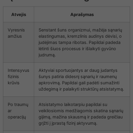
Atvejis
Aprašymas
Vyresnis
Senstant šuns organizmui, mažėja sąnarių
amžius
elastingumas, kremzlinis audinys dėvisi, o
judėjimas tampa ribotas. Papildai padeda
lėtinti šiuos procesus ir išlaikyti gyvūno
judrumą.
Intensyvus
Aktyviai sportuojantys ar daug judantys
fizinis
šunys patiria didesnį sąnarių ir raumenų
krūvis
apkrovimą. Papildai gali padėti sumažinti
uždegimą ir palaikyti struktūrų atsistatymą.
Po traumų
Atsistatymo laikotarpiu papildai su
ar
veikliosiomis medžiagomis skatina sąnarių
operacijų
gijimą, mažina skausmą ir padeda greičiau
grįžti į įprastą fizinį aktyvumą.