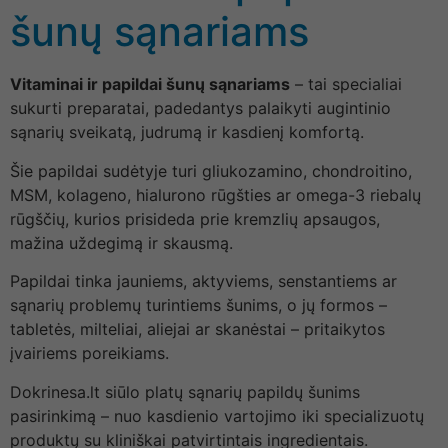
šunų sąnariams
Vitaminai ir papildai šunų sąnariams
– tai specialiai
sukurti preparatai, padedantys palaikyti augintinio
sąnarių sveikatą, judrumą ir kasdienį komfortą.
Šie papildai sudėtyje turi gliukozamino, chondroitino,
MSM, kolageno, hialurono rūgšties ar omega-3 riebalų
rūgščių, kurios prisideda prie kremzlių apsaugos,
mažina uždegimą ir skausmą.
Papildai tinka jauniems, aktyviems, senstantiems ar
sąnarių problemų turintiems šunims, o jų formos –
tabletės, milteliai, aliejai ar skanėstai – pritaikytos
įvairiems poreikiams.
Dokrinesa.lt siūlo platų sąnarių papildų šunims
pasirinkimą – nuo kasdienio vartojimo iki specializuotų
produktų su kliniškai patvirtintais ingredientais.