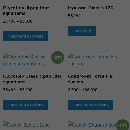
Glycoflex III papildas
Hyaloral Giant N120
sąnariams
58,99
€
29,49
€
–
85,00
€
Į krepšelį
Pasirinkti savybes
-21%
Glycoflex Classic papildai
Condrovet Force Ha
sąnariams
šunims
35,49
€
–
85,99
€
6,50
€
–
198,00
€
Pasirinkti savybes
Pasirinkti savybes
-10%