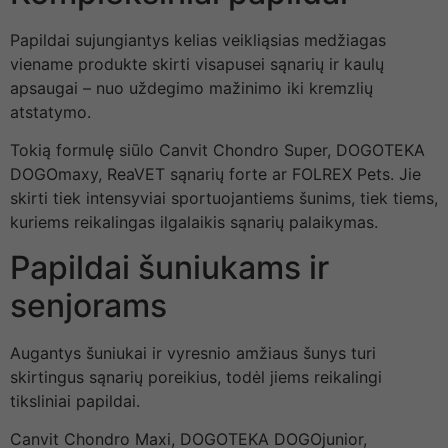
Papildai sujungiantys kelias veikliąsias medžiagas
viename produkte skirti visapusei sąnarių ir kaulų
apsaugai – nuo uždegimo mažinimo iki kremzlių
atstatymo.
Tokią formulę siūlo Canvit Chondro Super, DOGOTEKA
DOGOmaxy, ReaVET sąnarių forte ar FOLREX Pets. Jie
skirti tiek intensyviai sportuojantiems šunims, tiek tiems,
kuriems reikalingas ilgalaikis sąnarių palaikymas.
Papildai šuniukams ir
senjorams
Augantys šuniukai ir vyresnio amžiaus šunys turi
skirtingus sąnarių poreikius, todėl jiems reikalingi
tiksliniai papildai.
Canvit Chondro Maxi, DOGOTEKA DOGOjunior,