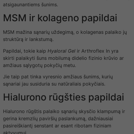
atsigaunantiems šunims.
MSM ir kolageno papildai
MSM mažina sąnarių uždegimą, o kolagenas palaiko jų
struktūrą ir lankstumą.
Papildai, tokie kaip
Hyaloral Gel
ir Arthroflex In yra
skirti palaikyti šuns mobilumą didelio fizinio krūvio ar
amžiaus sąlygotų pokyčių metu.
Jie taip pat tinka vyresnio amžiaus šunims, kurių
sąnariai jau susiduria su natūraliais pokyčiais.
Hialurono rūgšties papildai
Hialurono rūgštis palaiko sąnarių skysčio klampumą ir
gerina kremzlių paviršių paslankumą, dažniausiai
pasireiškiantį senstant ar esant ribotam fiziniam
aktyvumui.