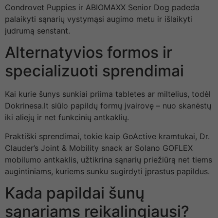
Condrovet Puppies ir ABIOMAXX Senior Dog padeda
palaikyti sąnarių vystymąsi augimo metu ir išlaikyti
judrumą senstant.
Alternatyvios formos ir
specializuoti sprendimai
Kai kurie šunys sunkiai priima tabletes ar miltelius, todėl
Dokrinesa.lt siūlo papildų formų įvairovę – nuo skanėstų
iki aliejų ir net funkcinių antkaklių.
Praktiški sprendimai, tokie kaip GoActive kramtukai, Dr.
Clauder’s Joint & Mobility snack ar Solano GOFLEX
mobilumo antkaklis, užtikrina sąnarių priežiūrą net tiems
augintiniams, kuriems sunku sugirdyti įprastus papildus.
Kada papildai šunų
sąnariams reikalingiausi?