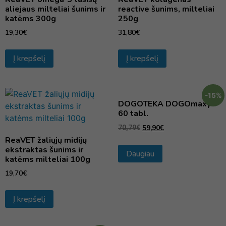
aliejaus milteliai šunims ir
reactive šunims, milteliai
katėms 300g
250g
19,30
€
31,80
€
Į krepšelį
Į krepšelį
-15%
DOGOTEKA DOGOmaxy
60 tabl.
59,90
€
70,79
€
ReaVET žaliųjų midijų
ekstraktas šunims ir
Daugiau
katėms milteliai 100g
19,70
€
Į krepšelį