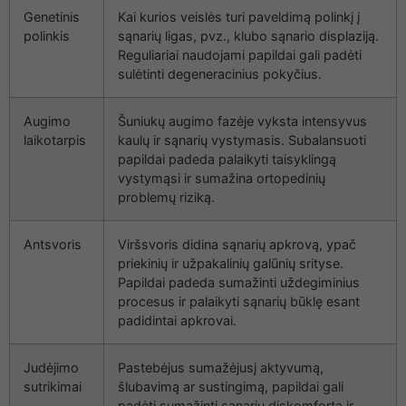
Genetinis
Kai kurios veislės turi paveldimą polinkį į
polinkis
sąnarių ligas, pvz., klubo sąnario displaziją.
Reguliariai naudojami papildai gali padėti
sulėtinti degeneracinius pokyčius.
Augimo
Šuniukų augimo fazėje vyksta intensyvus
laikotarpis
kaulų ir sąnarių vystymasis. Subalansuoti
papildai padeda palaikyti taisyklingą
vystymąsi ir sumažina ortopedinių
problemų riziką.
Antsvoris
Viršsvoris didina sąnarių apkrovą, ypač
priekinių ir užpakalinių galūnių srityse.
Papildai padeda sumažinti uždegiminius
procesus ir palaikyti sąnarių būklę esant
padidintai apkrovai.
Judėjimo
Pastebėjus sumažėjusį aktyvumą,
sutrikimai
šlubavimą ar sustingimą, papildai gali
padėti sumažinti sąnarių diskomfortą ir