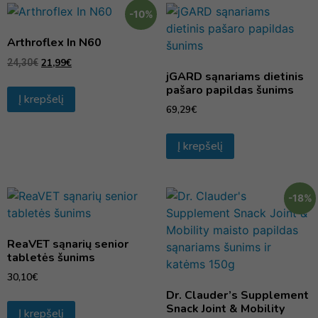
-10%
Arthroflex In N60
21,99
€
24,30
€
jGARD sąnariams dietinis
pašaro papildas šunims
Į krepšelį
69,29
€
Į krepšelį
-18%
ReaVET sąnarių senior
tabletės šunims
30,10
€
Dr. Clauder’s Supplement
Snack Joint & Mobility
Į krepšelį