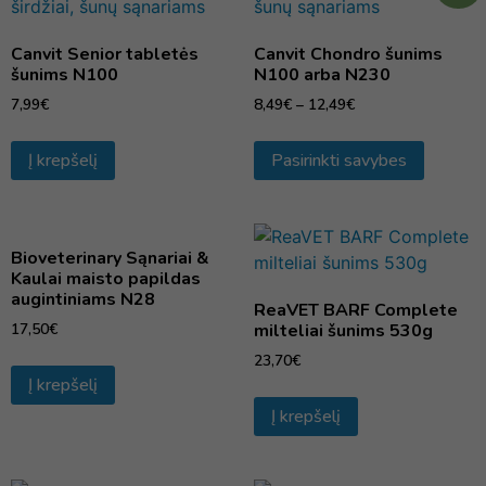
Canvit Senior tabletės
Canvit Chondro šunims
šunims N100
N100 arba N230
7,99
€
8,49
€
–
12,49
€
Į krepšelį
Pasirinkti savybes
Bioveterinary Sąnariai &
Kaulai maisto papildas
augintiniams N28
ReaVET BARF Complete
17,50
€
milteliai šunims 530g
23,70
€
Į krepšelį
Į krepšelį