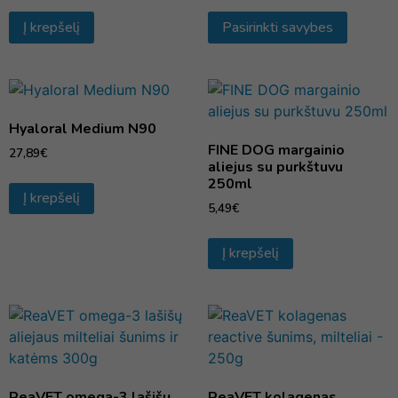
Į krepšelį
Pasirinkti savybes
Hyaloral Medium N90
FINE DOG margainio
27,89
€
aliejus su purkštuvu
250ml
Į krepšelį
5,49
€
Į krepšelį
ReaVET omega-3 lašišų
ReaVET kolagenas