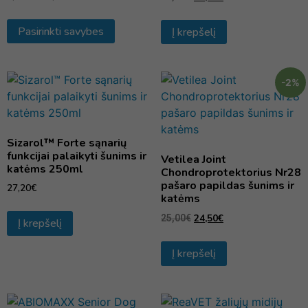
Pasirinkti savybes
Į krepšelį
-2%
Sizarol™ Forte sąnarių
funkcijai palaikyti šunims ir
Vetilea Joint
katėms 250ml
Chondroprotektorius Nr28
pašaro papildas šunims ir
27,20
€
katėms
24,50
€
25,00
€
Į krepšelį
Į krepšelį