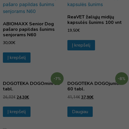
ReaVET žaliųjų midijų
kapsulės šunims 100 vnt
ABIOMAXX Senior Dog
pašaro papildas šunims
19,50
€
senjorams N60
30,00
€
Į krepšelį
Į krepšelį
-7%
-8%
DOGOTEKA DOGOmini 30
DOGOTEKA DOGOjunior
tabl.
60 tabl.
24,30
€
37,90
€
26,02
€
41,14
€
Į krepšelį
Daugiau