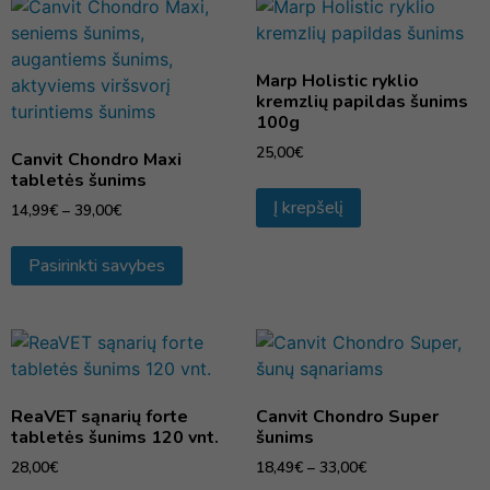
Marp Holistic ryklio
kremzlių papildas šunims
100g
25,00
€
Canvit Chondro Maxi
tabletės šunims
Į krepšelį
14,99
€
–
39,00
€
Pasirinkti savybes
ReaVET sąnarių forte
Canvit Chondro Super
tabletės šunims 120 vnt.
šunims
28,00
€
18,49
€
–
33,00
€