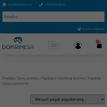
info@dokrinesa.lt
+370 679 48351
Gyvūnų viešbutis
0
Pradžia
/
Šunų prekės
/
Papildai ir vitaminai šunims
/ Papildai
šunų sąnariams