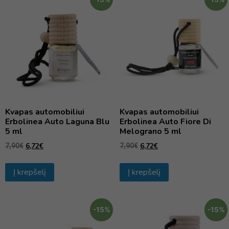
Kvapas automobiliui
Kvapas automobiliui
Erbolinea Auto Laguna Blu
Erbolinea Auto Fiore Di
5 ml
Melograno 5 ml
6,72
€
6,72
€
7,90
€
7,90
€
Į krepšelį
Į krepšelį
-15%
-15%