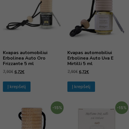
Kvapas automobiliui
Kvapas automobiliui
Erbolinea Auto Oro
Erbolinea Auto Uva E
Frizzante 5 ml
Mirtilli 5 ml
6,72
€
6,72
€
7,90
€
7,90
€
Į krepšelį
Į krepšelį
-15%
-15%