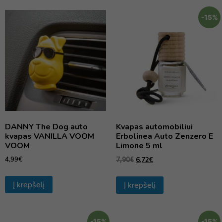
-15%
DANNY The Dog auto
Kvapas automobiliui
kvapas VANILLA VOOM
Erbolinea Auto Zenzero E
VOOM
Limone 5 ml
4,99
€
6,72
€
7,90
€
Į krepšelį
Į krepšelį
-15%
-15%