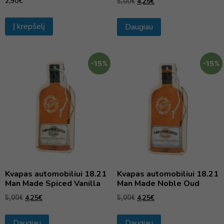
2,90
€
4,25
€
5,00
€
Į krepšelį
Daugiau
-15%
-15%
Kvapas automobiliui 18.21
Kvapas automobiliui 18.21
Man Made Spiced Vanilla
Man Made Noble Oud
4,25
€
4,25
€
5,00
€
5,00
€
Daugiau
Daugiau