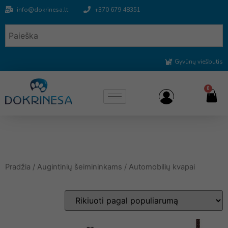
info@dokrinesa.lt
+370 679 48351
Gyvūnų viešbutis
0
Pradžia
/
Augintinių šeimininkams
/ Automobilių kvapai