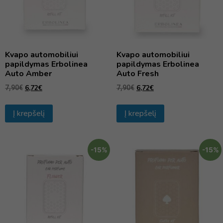
Kvapo automobiliui
Kvapo automobiliui
papildymas Erbolinea
papildymas Erbolinea
Auto Amber
Auto Fresh
6,72
€
6,72
€
7,90
€
7,90
€
Į krepšelį
Į krepšelį
-15%
-15%