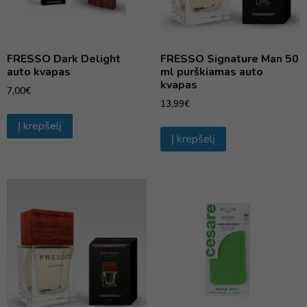
FRESSO Dark Delight
FRESSO Signature Man 50
auto kvapas
ml purškiamas auto
kvapas
7,00
€
13,99
€
Į krepšelį
Į krepšelį