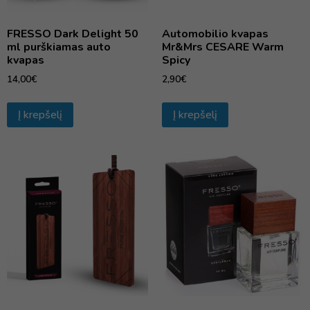
FRESSO Dark Delight 50
Automobilio kvapas
ml purškiamas auto
Mr&Mrs CESARE Warm
kvapas
Spicy
14,00
€
2,90
€
Į krepšelį
Į krepšelį