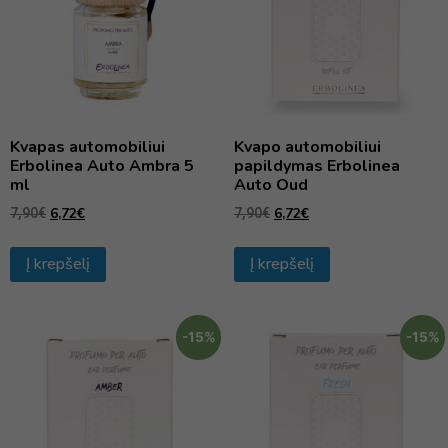
Kvapas automobiliui
Kvapo automobiliui
Erbolinea Auto Ambra 5
papildymas Erbolinea
ml
Auto Oud
6,72
€
6,72
€
7,90
€
7,90
€
Į krepšelį
Į krepšelį
-15%
-15%