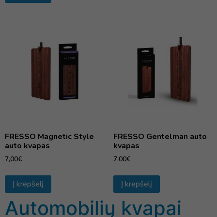
FRESSO Magnetic Style
FRESSO Gentelman auto
auto kvapas
kvapas
7,00
€
7,00
€
Į krepšelį
Į krepšelį
Automobilių kvapai