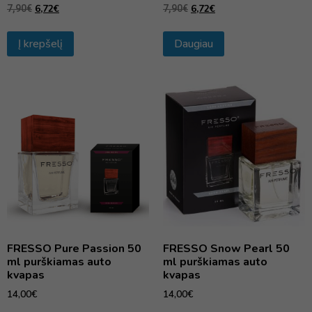
6,72
€
6,72
€
7,90
€
7,90
€
Į krepšelį
Daugiau
FRESSO Pure Passion 50
FRESSO Snow Pearl 50
ml purškiamas auto
ml purškiamas auto
kvapas
kvapas
14,00
€
14,00
€