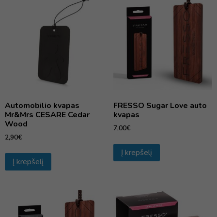
Automobilio kvapas
FRESSO Sugar Love auto
Mr&Mrs CESARE Cedar
kvapas
Wood
7,00
€
2,90
€
Į krepšelį
Į krepšelį