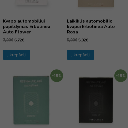
Kvapo automobiliui
Laikiklis automobilio
papildymas Erbolinea
kvapui Erbolinea Auto
Auto Flower
Rosa
6,72
€
5,02
€
7,90
€
5,90
€
Į krepšelį
Į krepšelį
-15%
-15%