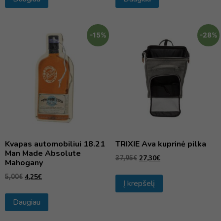
-15%
-28%
Kvapas automobiliui 18.21
TRIXIE Ava kuprinė pilka
Man Made Absolute
27,30
€
37,95
€
Mahogany
4,25
€
5,00
€
Į krepšelį
Daugiau