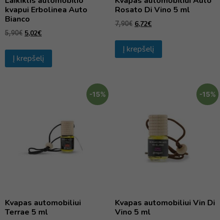
Laikiklis automobilio
Kvapas automobiliui Auto
kvapui Erbolinea Auto
Rosato Di Vino 5 ml
Bianco
6,72
€
7,90
€
5,02
€
5,90
€
Į krepšelį
Į krepšelį
-15%
-15%
Kvapas automobiliui
Kvapas automobiliui Vin Di
Terrae 5 ml
Vino 5 ml