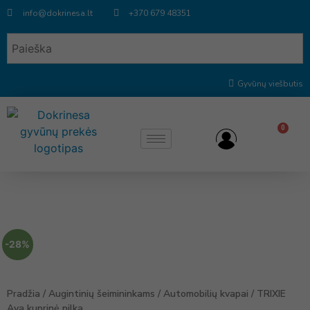
info@dokrinesa.lt
+370 679 48351
Gyvūnų viešbutis
0
-28%
Pradžia
/
Augintinių šeimininkams
/
Automobilių kvapai
/ TRIXIE
Ava kuprinė pilka