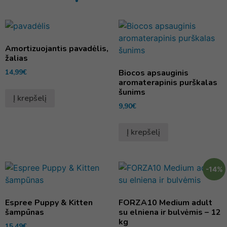
Amortizuojantis pavadėlis,
žalias
14,99
€
Biocos apsauginis
aromaterapinis purškalas
šunims
Į krepšelį
9,90
€
Į krepšelį
-14%
Espree Puppy & Kitten
FORZA10 Medium adult
šampūnas
su elniena ir bulvėmis – 12
kg
15,49
€