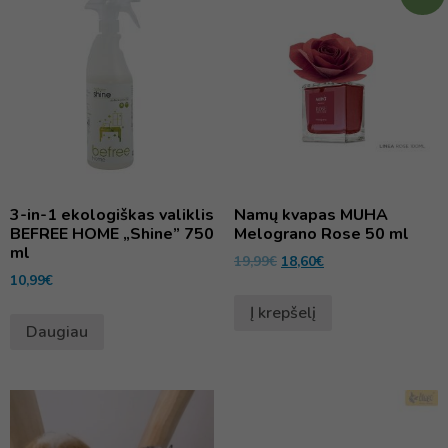
3-in-1 ekologiškas valiklis
Namų kvapas MUHA
BEFREE HOME „Shine” 750
Melograno Rose 50 ml
ml
19,99
€
18,60
€
10,99
€
Į krepšelį
Daugiau