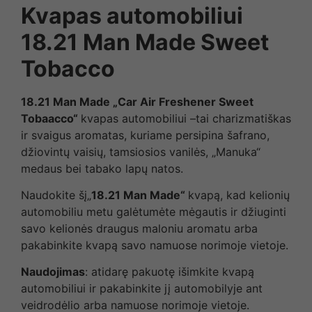
Kvapas automobiliui
18.21 Man Made Sweet
Tobacco
18.21 Man Made „Car Air Freshener Sweet
Tobaacco“
kvapas automobiliui –tai charizmatiškas
ir svaigus aromatas, kuriame persipina šafrano,
džiovintų vaisių, tamsiosios vanilės, „Manuka“
medaus bei tabako lapų natos.
Naudokite šį„
18.21 Man Made“
kvapą, kad kelionių
automobiliu metu galėtumėte mėgautis ir džiuginti
savo kelionės draugus maloniu aromatu arba
pakabinkite kvapą savo namuose norimoje vietoje.
Naudojimas
: atidarę pakuotę išimkite kvapą
automobiliui ir pakabinkite jį automobilyje ant
veidrodėlio arba namuose norimoje vietoje.