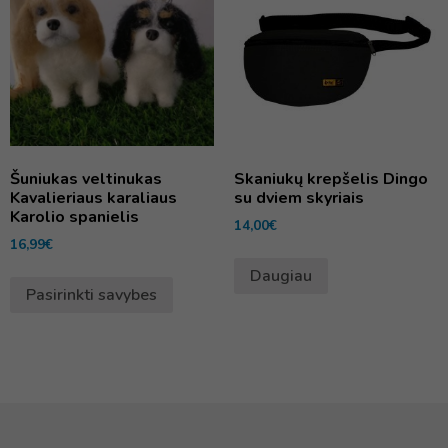
Šuniukas veltinukas
Skaniukų krepšelis Dingo
Kavalieriaus karaliaus
su dviem skyriais
Karolio spanielis
14,00
€
16,99
€
Daugiau
Pasirinkti savybes