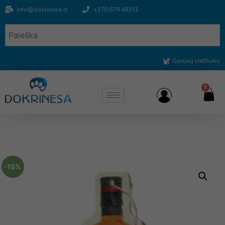
info@dokrinesa.lt
+370 679 48351
Gyvūnų viešbutis
0
-15%