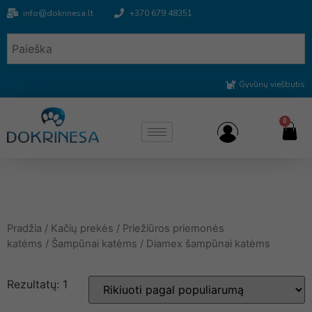
info@dokrinesa.lt
+370 679 48351
Gyvūnų viešbutis
0
Pradžia
/
Kačių prekės
/
Priežiūros priemonės
katėms
/
Šampūnai katėms
/ Diamex šampūnai katėms
Rezultatų: 1