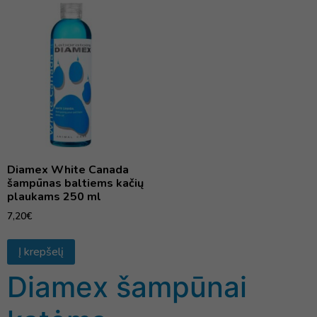
Diamex White Canada
šampūnas baltiems kačių
plaukams 250 ml
7,20
€
Į krepšelį
Diamex šampūnai