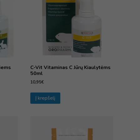
kiems
C-Vit Vitaminas C Jūrų Kiaulytėms
50ml
10,95
€
Į krepšelį