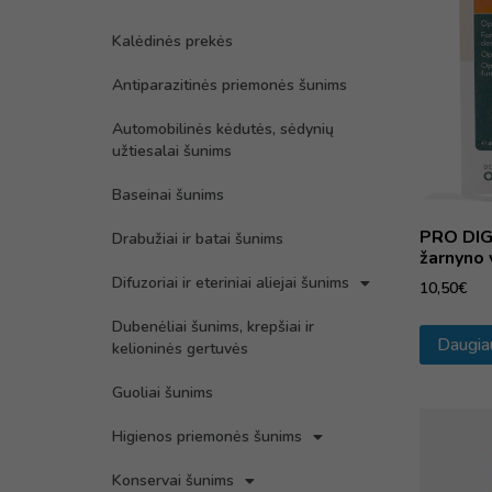
Kalėdinės prekės
Antiparazitinės priemonės šunims
Automobilinės kėdutės, sėdynių
užtiesalai šunims
Baseinai šunims
PRO DIG
Drabužiai ir batai šunims
žarnyno 
Difuzoriai ir eteriniai aliejai šunims
10,50
€
Dubenėliai šunims, krepšiai ir
Daugia
kelioninės gertuvės
Guoliai šunims
Higienos priemonės šunims
Konservai šunims