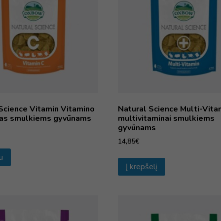
Science Vitamin Vitamino
Natural Science Multi-Vita
das smulkiems gyvūnams
multivitaminai smulkiems
gyvūnams
14,85
€
u
Į krepšelį