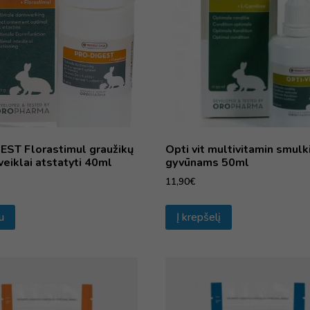
EST Florastimul graužikų
Opti vit multivitamin smul
veiklai atstatyti 40ml
gyvūnams 50ml
11,90
€
u
Į krepšelį