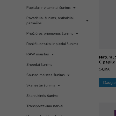
Papildai ir vitaminai šunims
Pavadėliai šunims, antkakliai,
petnešos
Priežiūros priemonės šunims
Rankšluostukai ir pledai šunims
RAW maistas
Natural 
C papil
Snoodai šunims
14,85
€
Sausas maistas šunims
Daugia
Skanėstai šunims
Skaniukinės šunims
Transportavimo narvai