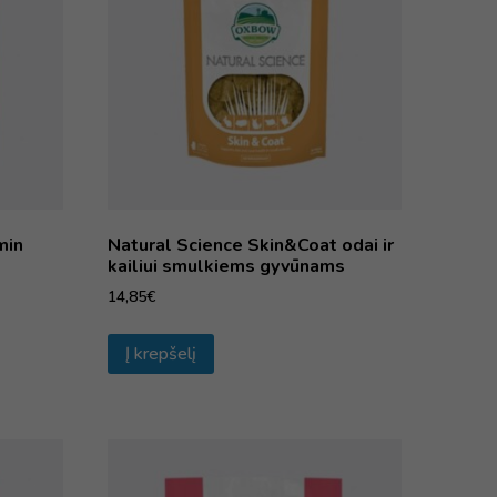
min
Natural Science Skin&Coat odai ir
kailiui smulkiems gyvūnams
14,85
€
Į krepšelį