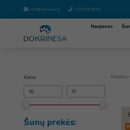
info@dokrinesa.lt
+370 679 48351
Naujienos
Šun
Kaina
Pradžia
/
Šunų prekės: