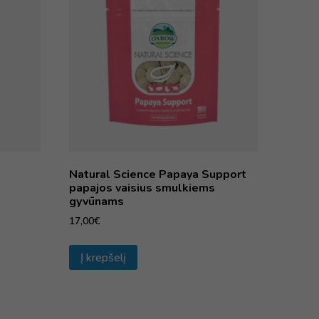
Natural Science Papaya Support
papajos vaisius smulkiems
gyvūnams
17,00
€
Į krepšelį