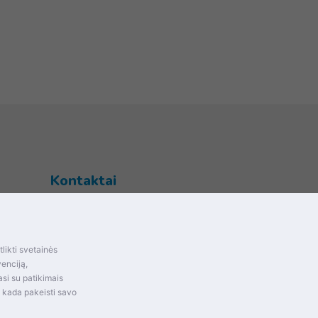
Kontaktai
Šventupės g. 28, Kaunas, Lietuva
+370 (672) 27 650
likti svetainės
info@dokrinesa.lt
mas ir
venciją,
si su patikimais
MB PETHOMEPEOPLE
t kada pakeisti savo
Įmonės kodas: 305695822