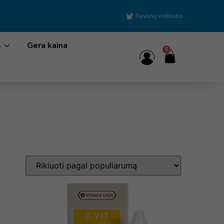
Gyvūnų viešbutis
s
Gera kaina
0