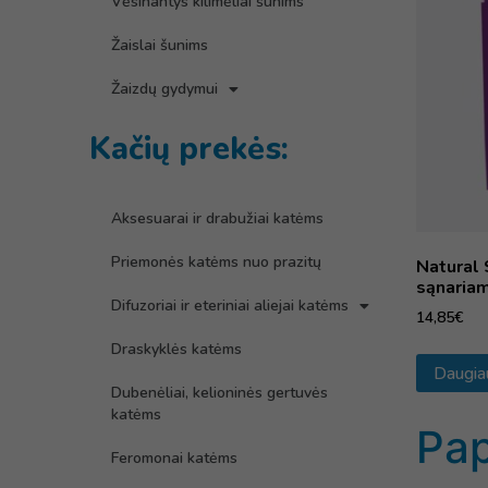
Vėsinantys kilimėliai šunims
Žaislai šunims
Žaizdų gydymui
Kačių prekės:
Aksesuarai ir drabužiai katėms
Priemonės katėms nuo prazitų
Natural 
sąnaria
Difuzoriai ir eteriniai aliejai katėms
14,85
€
Draskyklės katėms
Daugia
Dubenėliai, kelioninės gertuvės
katėms
Pap
Feromonai katėms