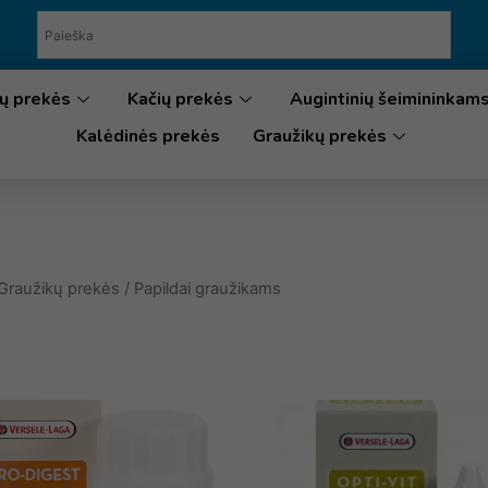
ų prekės
Kačių prekės
Augintinių šeimininkam
Kalėdinės prekės
Graužikų prekės
Graužikų prekės
/ Papildai graužikams