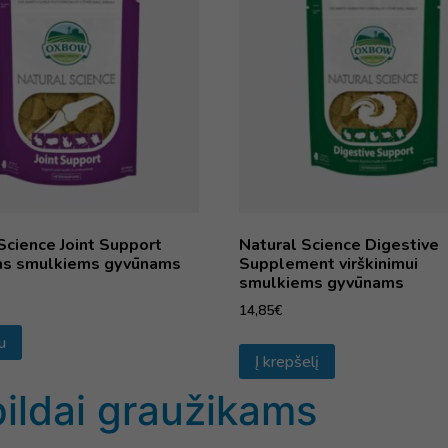
Science Joint Support
Natural Science Digestive
ms smulkiems gyvūnams
Supplement virškinimui
smulkiems gyvūnams
14,85
€
u
Į krepšelį
ildai graužikams