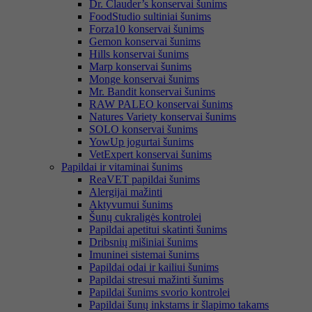
Dr. Clauder’s konservai šunims
FoodStudio sultiniai šunims
Forza10 konservai šunims
Gemon konservai šunims
Hills konservai šunims
Marp konservai šunims
Monge konservai šunims
Mr. Bandit konservai šunims
RAW PALEO konservai šunims
Natures Variety konservai šunims
SOLO konservai šunims
YowUp jogurtai šunims
VetExpert konservai šunims
Papildai ir vitaminai šunims
ReaVET papildai šunims
Alergijai mažinti
Aktyvumui šunims
Šunų cukraligės kontrolei
Papildai apetitui skatinti šunims
Dribsnių mišiniai šunims
Imuninei sistemai šunims
Papildai odai ir kailiui šunims
Papildai stresui mažinti šunims
Papildai šunims svorio kontrolei
Papildai šunų inkstams ir šlapimo takams