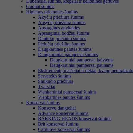
Dubenėliai šunims, krepšiai ir kelioninės gertuvės
Guoliai šunims
Higienos priemonės šunims
Akyčių priežiūra šunims
Ausyčių priežiūra šunims
Apsauginės apykaklės
Apsauginiai bodžiai šunims
Dantukų priežiūra šunims
Pėdučių priežiūra šunims
Daugkartinės palutės šunims
Daugkartiniai pampersai šunims
Daugkartiniai pampersai kalytėms
Daugkartiniai pampersai patinams
Ekskrementų maišeliai ir dėklai, kvapų neutralizato
Servetėlės šunims
Snukučio priežiūra
Tvarsčiai
Vienkartiniai pampersai šunims
Vienkartinės palutės šunims
Konservai šunims
Konservų dangteliai
Advance konservai šunims
BARKING HEADS konservai šunims
Brit konservai šunims
Carnilove konservai šunims