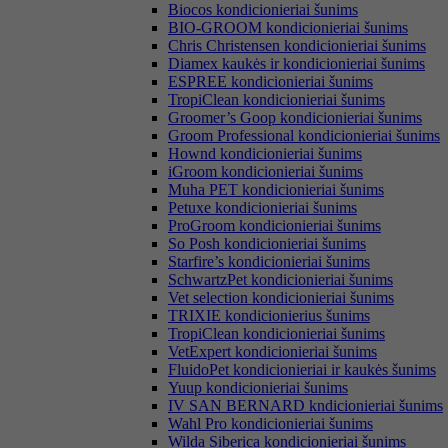
Biocos kondicionieriai šunims
BIO-GROOM kondicionieriai šunims
Chris Christensen kondicionieriai šunims
Diamex kaukės ir kondicionieriai šunims
ESPREE kondicionieriai šunims
TropiClean kondicionieriai šunims
Groomer’s Goop kondicionieriai šunims
Groom Professional kondicionieriai šunims
Hownd kondicionieriai šunims
iGroom kondicionieriai šunims
Muha PET kondicionieriai šunims
Petuxe kondicionieriai šunims
ProGroom kondicionieriai šunims
So Posh kondicionieriai šunims
Starfire’s kondicionieriai šunims
SchwartzPet kondicionieriai šunims
Vet selection kondicionieriai šunims
TRIXIE kondicionierius šunims
TropiClean kondicionieriai šunims
VetExpert kondicionieriai šunims
FluidoPet kondicionieriai ir kaukės šunims
Yuup kondicionieriai šunims
IV SAN BERNARD kndicionieriai šunims
Wahl Pro kondicionieriai šunims
Wilda Siberica kondicionieriai šunims