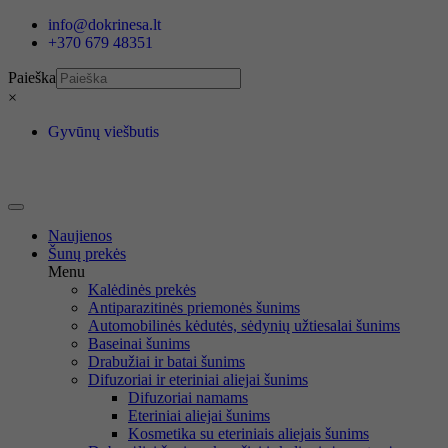
Eiti
info@dokrinesa.lt
prie
+370 679 48351
turinio
Paieška
×
Gyvūnų viešbutis
Naujienos
Šunų prekės
Menu
Kalėdinės prekės
Antiparazitinės priemonės šunims
Automobilinės kėdutės, sėdynių užtiesalai šunims
Baseinai šunims
Drabužiai ir batai šunims
Difuzoriai ir eteriniai aliejai šunims
Difuzoriai namams
Eteriniai aliejai šunims
Kosmetika su eteriniais aliejais šunims