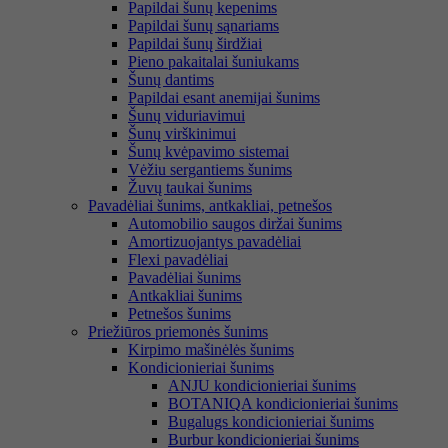
Papildai šunų kepenims
Papildai šunų sąnariams
Papildai šunų širdžiai
Pieno pakaitalai šuniukams
Šunų dantims
Papildai esant anemijai šunims
Šunų viduriavimui
Šunų virškinimui
Šunų kvėpavimo sistemai
Vėžiu sergantiems šunims
Žuvų taukai šunims
Pavadėliai šunims, antkakliai, petnešos
Automobilio saugos diržai šunims
Amortizuojantys pavadėliai
Flexi pavadėliai
Pavadėliai šunims
Antkakliai šunims
Petnešos šunims
Priežiūros priemonės šunims
Kirpimo mašinėlės šunims
Kondicionieriai šunims
ANJU kondicionieriai šunims
BOTANIQA kondicionieriai šunims
Bugalugs kondicionieriai šunims
Burbur kondicionieriai šunims