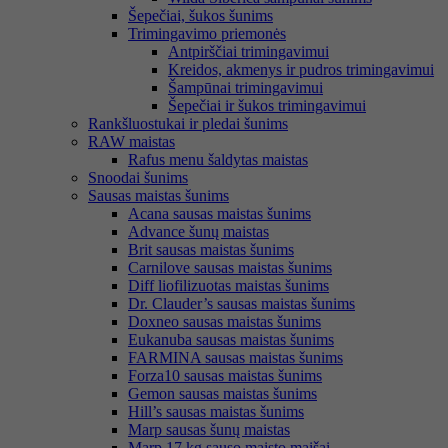
Šepečiai, šukos šunims
Trimingavimo priemonės
Antpirščiai trimingavimui
Kreidos, akmenys ir pudros trimingavimui
Šampūnai trimingavimui
Šepečiai ir šukos trimingavimui
Rankšluostukai ir pledai šunims
RAW maistas
Rafus menu šaldytas maistas
Snoodai šunims
Sausas maistas šunims
Acana sausas maistas šunims
Advance šunų maistas
Brit sausas maistas šunims
Carnilove sausas maistas šunims
Diff liofilizuotas maistas šunims
Dr. Clauder’s sausas maistas šunims
Doxneo sausas maistas šunims
Eukanuba sausas maistas šunims
FARMINA sausas maistas šunims
Forza10 sausas maistas šunims
Gemon sausas maistas šunims
Hill’s sausas maistas šunims
Marp sausas šunų maistas
Marp 17 kg sauso maisto maišai