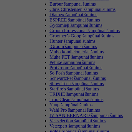
Burbur šampūnai šunims
Chris Christensen šampūnai šunims
Diamex šampūnai šunims
ESPREE šampūnai šunims
Gydomieji šampūnai šunims
Groom Professional šampūnai šunims
Groomer’s Goop šampūnai šunims
Hunter šampūnai šunims
iGroom šampūnai šunims
Mubo kondicionieriai šunims
Muha PET šampūnai šunims
Petuxe šampūnai šunims
ProGroom šampūnai šunims
So Posh šampūnai šunims
SchwartzPet šampūnai šunims
Show Tech šampūnai šunims
Starfire’s šampūnai šunims
TRIXIE šampūnai šunims
TropiClean šampūnai šunims
Yuup šampūnai šunims
Wahl Pro šampūnai šunims
IV SAN BERNARD šampūnai šunims
Vet selection šampūnai šunims
Vetexpert šampūnai šunims
Wilda Siberica šampūnai šunims