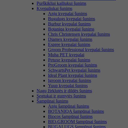
Purškikliai kailiukui šunims
Kvepaliukai šunims
Anju kvepalai šunims
Bugalugs kvepalai šunims
Burbur kvepalai šunims
Botaniqa kvepalai šunims
Chris Christensen kvepalai šunims
Diamex kvepalai šunims
Espree kvepalai šunims
Groom Professional kvepalai šunims
Muha PET kvepalai
Petuxe kvepalai šunims
ProGroom kvepalai šunims
SchwartsPet kvepalai šunims
Ideal Plant kvepalai šunims
Igroom kvepalai šunims
Yuup kvepalai šunims
Nagų žirklutės ir dildės šunims
Segtukai ir gumytės šunims
Šampūnai šunims
Anju šampūnai šunims
BOTANIQA šampūnai šunims
Biocos šampūnai šunims
BIO-GROOM šampūnai šunims
BUGALUGS šampūnai šunims