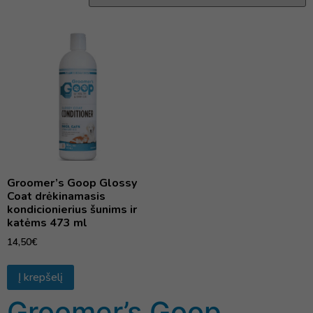
Groomer’s Goop Glossy
Coat drėkinamasis
kondicionierius šunims ir
katėms 473 ml
14,50
€
Į krepšelį
Groomer’s Goop